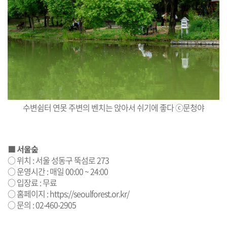
수변쉼터 연못 주변의 벤치는 앉아서 쉬기에 좋다 ⓒ문청야
■ 서울숲
○ 위치 : 서울 성동구 뚝섬로 273
○ 운영시간 : 매일 00:00 ~ 24:00
○ 입장료 : 무료
○ 홈페이지 :
https://seoulforest.or.kr/
○ 문의 : 02-460-2905