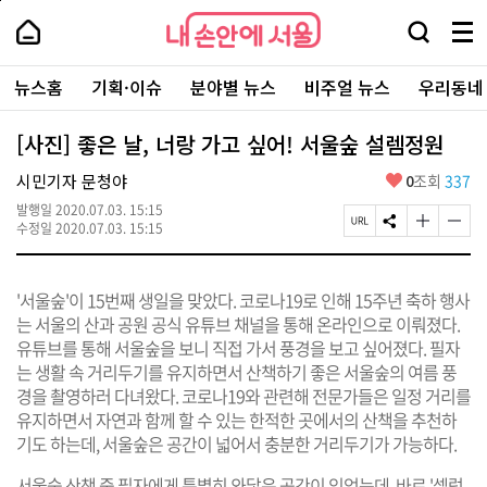
본
페
내
문
이
내
손
검
메
바
지
손
안
색
뉴
로
상
안
주
에
창
전
가
단
에
뉴스홈
기획·이슈
분야별 뉴스
비주얼 뉴스
우리동네
요
서
열
체
기
으
서
서
울
기
보
로
울
비
기
이
-
[사진] 좋은 날, 너랑 가고 싶어! 서울숲 설렘정원
스
동
서
바
울
좋
시민기자 문청야
0
조회
337
로
시
아
가
대
발행일
2020.07.03. 15:15
요
기
페
S
글
글
표
수정일
2020.07.03. 15:15
이
N
자
자
소
지
S
크
크
통
U
공
기
기
포
'서울숲'이 15번째 생일을 맞았다. 코로나19로 인해 15주년 축하 행사
R
유
크
작
털
L
하
게
게
는 서울의 산과 공원 공식 유튜브 채널을 통해 온라인으로 이뤄졌다.
복
기
변
변
유튜브를 통해 서울숲을 보니 직접 가서 풍경을 보고 싶어졌다. 필자
사
경
경
는 생활 속 거리두기를 유지하면서 산책하기 좋은 서울숲의 여름 풍
하
하
기
기
경을 촬영하러 다녀왔다. 코로나19와 관련해 전문가들은 일정 거리를
유지하면서 자연과 함께 할 수 있는 한적한 곳에서의 산책을 추천하
기도 하는데, 서울숲은 공간이 넓어서 충분한 거리두기가 가능하다.
서울숲 산책 중 필자에게 특별히 와닿은 공간이 있었는데, 바로 '셀럼