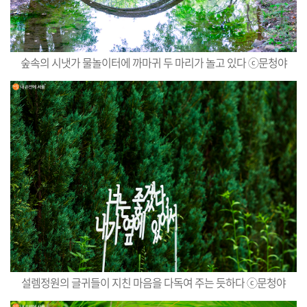
숲속의 시냇가 물놀이터에 까마귀 두 마리가 놀고 있다 ⓒ문청야
설렘정원의 글귀들이 지친 마음을 다독여 주는 듯하다 ⓒ문청야