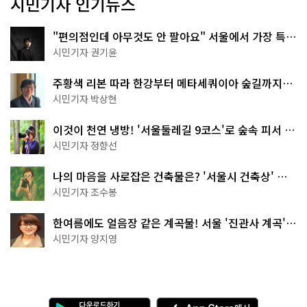
시민기자 인기뉴스
"편의점인데 아무것도 안 팔아요" 서울에서 가장 특별
한 편의점의 정체
시민기자 권기윤
주황색 리본 따라 한강부터 메타세쿼이아 숲길까지…
서울둘레길 15코스
시민기자 박상현
이것이 천연 냉방! '서울둘레길 9코스'로 숲속 피서 떠
나볼까
시민기자 정향선
나의 마음을 사로잡은 건축물은? '서울시 건축상' 수
상작 공개!
시민기자 조수봉
한여름에도 얼음장 같은 계곡물! 서울 '진관사 계곡'이
천국이네~
시민기자 양지영
다
A