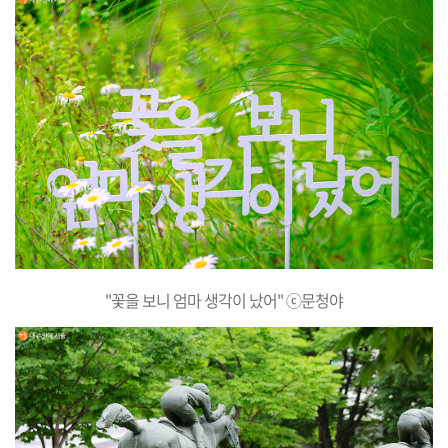
"꽃을 보니 엄마 생각이 났어" ⓒ문청야