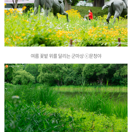
여름 꽃밭 위를 달리는 군마상 ⓒ문청야