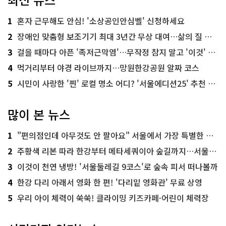
1
혼자 근무해도 안심! '소상공인안심벨' 신청하세요
2
장애인 맞춤형 보조기기 최대 3년간 무상 대여…삶의 질 높인다
3
걸을 때마다 아픈 '족저근막염'…무작정 참지 말고 '이것' 해보세요!
4
먹거리부터 야경 라이브까지…망원한강공원 알짜 코스
5
시민이 사랑한 '찐' 로컬 명소 어디? '서울에디션25' 추천 코스
많이 본 뉴스
1
"편의점인데 아무것도 안 팔아요" 서울에서 가장 특별한 편의점의 정체
2
주황색 리본 따라 한강부터 메타세쿼이아 숲길까지…서울둘레길 15코스
3
이것이 천연 냉방! '서울둘레길 9코스'로 숲속 피서 떠나볼까
4
한강 다리 아래서 영화 한 편! '다리밑 영화관' 무료 상영
5
우리 아이 체력이 쑥쑥! 클라이밍 키즈카페·어린이 체력장