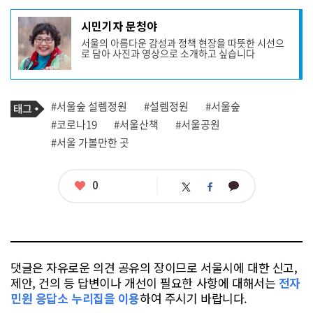
기
시민기자 문청야
사
서울의 아름다운 감성과 정책 현장을 따뜻한 시선으
작
로 담아 사진과 영상으로 소개하고 싶습니다
성
자
프
로
기
필
태
#서울숲 설렘정원
#설렘정원
#서울숲
사
그
관
#코로나19
#서울산책
#서울공원
련
#서울 가볼만한 곳
태
그
좋
0
카
트
페
아
카
위
이
요
오
터
스
톡
북
댓글은 자유로운 의견 공유의 장이므로 서울시에 대한 신고,
제안, 건의 등 답변이나 개선이 필요한 사항에 대해서는
전자
민원 응답소 누리집을 이용
하여 주시기 바랍니다.