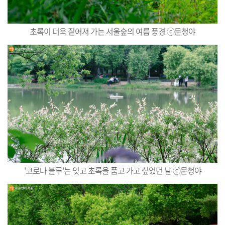
초록이 더욱 짙어져 가는 서울숲의 여름 풍경 ⓒ문청야
'코로나 블루'는 잊고 초록을 품고 가고 싶었던 날
ⓒ문청야