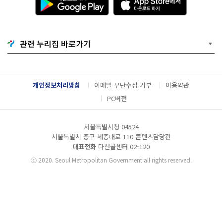
운
p
로
p
드
S
하
t
기
o
관련 누리집 바로가기
G
r
o
e
o
에
g
서
l
다
개인정보처리방침
이메일 무단수집 거부
이용약관
e
운
P
로
PC버전
l
드
a
하
y
기
서울특별시청 04524
서울특별시 중구 세종대로 110 콘텐츠담당관
대표전화
다산콜센터
02-120
ⓒ
2020. Seoul Metropolitan Government all rights reserved.