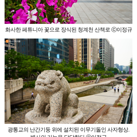
화사한 페튜니아 꽃으로 장식된 청계천 산책로 ⓒ이정규
광통교의 난간기둥 위에 설치된 이무기돌인 사자형상.