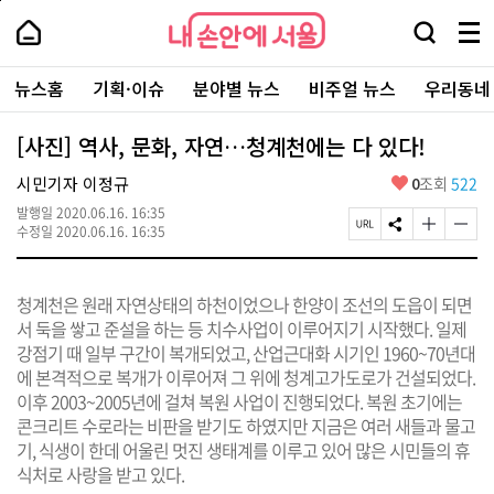
본
페
내
문
이
내
손
검
메
바
지
손
안
색
뉴
로
상
안
주
에
창
전
가
단
에
뉴스홈
기획·이슈
분야별 뉴스
비주얼 뉴스
우리동네
요
서
열
체
기
으
서
서
울
기
보
로
울
비
기
이
-
[사진] 역사, 문화, 자연…청계천에는 다 있다!
스
동
서
바
울
좋
시민기자 이정규
0
조회
522
로
시
아
가
대
발행일
2020.06.16. 16:35
요
기
페
S
글
글
표
수정일
2020.06.16. 16:35
이
N
자
자
소
지
S
크
크
통
U
공
기
기
포
청계천은 원래 자연상태의 하천이었으나 한양이 조선의 도읍이 되면
R
유
크
작
털
L
하
게
게
서 둑을 쌓고 준설을 하는 등 치수사업이 이루어지기 시작했다. 일제
복
기
변
변
강점기 때 일부 구간이 복개되었고, 산업근대화 시기인 1960~70년대
사
경
경
에 본격적으로 복개가 이루어져 그 위에 청계고가도로가 건설되었다.
하
하
기
기
이후 2003~2005년에 걸쳐 복원 사업이 진행되었다. 복원 초기에는
콘크리트 수로라는 비판을 받기도 하였지만 지금은 여러 새들과 물고
기, 식생이 한데 어울린 멋진 생태계를 이루고 있어 많은 시민들의 휴
식처로 사랑을 받고 있다.