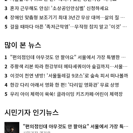
3
혼자 근무해도 안심! '소상공인안심벨' 신청하세요
4
장애인 맞춤형 보조기기 최대 3년간 무상 대여…삶의 질 높인다
5
걸을 때마다 아픈 '족저근막염'…무작정 참지 말고 '이것' 해보세요!
많이 본 뉴스
1
"편의점인데 아무것도 안 팔아요" 서울에서 가장 특별한 편의점의 정체
2
주황색 리본 따라 한강부터 메타세쿼이아 숲길까지…서울둘레길 15코스
3
이것이 천연 냉방! '서울둘레길 9코스'로 숲속 피서 떠나볼까
4
한강 다리 아래서 영화 한 편! '다리밑 영화관' 무료 상영
5
우리 아이 체력이 쑥쑥! 클라이밍 키즈카페·어린이 체력장
시민기자 인기뉴스
"편의점인데 아무것도 안 팔아요" 서울에서 가장 특별
한 편의점의 정체