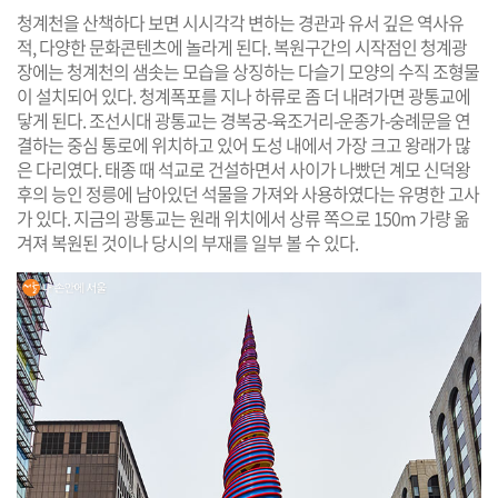
청계천을 산책하다 보면 시시각각 변하는 경관과 유서 깊은 역사유
적, 다양한 문화콘텐츠에 놀라게 된다. 복원구간의 시작점인 청계광
장에는 청계천의 샘솟는 모습을 상징하는 다슬기 모양의 수직 조형물
이 설치되어 있다. 청계폭포를 지나 하류로 좀 더 내려가면 광통교에
닿게 된다. 조선시대 광통교는 경복궁-육조거리-운종가-숭례문을 연
결하는 중심 통로에 위치하고 있어 도성 내에서 가장 크고 왕래가 많
은 다리였다. 태종 때 석교로 건설하면서 사이가 나빴던 계모 신덕왕
후의 능인 정릉에 남아있던 석물을 가져와 사용하였다는 유명한 고사
가 있다. 지금의 광통교는 원래 위치에서 상류 쪽으로 150m 가량 옮
겨져 복원된 것이나 당시의 부재를 일부 볼 수 있다.