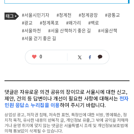
프
로
기
필
태
#서울시민기자
#청계천
#청계광장
#광통교
사
그
관
#광교
#청계폭포
#왜가리
#백로
련
#서울하천
#서울 산책하기 좋은 길
#서울산책
태
그
#서울 걷기 좋은 길
좋
0
카
트
페
아
카
위
이
요
오
터
스
톡
북
댓글은 자유로운 의견 공유의 장이므로 서울시에 대한 신고,
제안, 건의 등 답변이나 개선이 필요한 사항에 대해서는
전자
민원 응답소 누리집을 이용
하여 주시기 바랍니다.
상업성 광고, 저작권 침해, 저속한 표현, 특정인에 대한 비방, 명예훼손, 정
치적 목적, 유사한 내용의 반복적 글, 개인정보 유출,그 밖에 공익을 저해하
거나 운영 취지에 맞지 않는 댓글은 서울특별시 조례 및 개인정보보호법에
의해 통보없이 삭제될 수 있습니다.