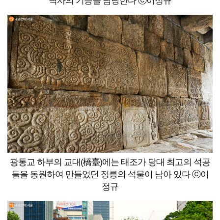
벽사의 기능을 담당한다 ⓒ이정규
광통교 하부의 교대(橋臺)에는 태조가 당대 최고의 석공
들을 동원하여 만들었던 정릉의 석물이 남아 있다 ⓒ이
정규