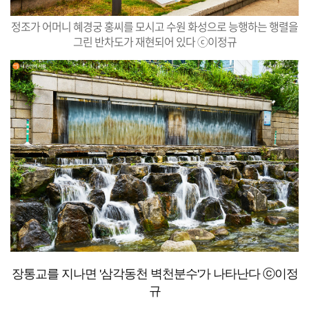
정조가 어머니 혜경궁 홍씨를 모시고 수원 화성으로 능행하는 행렬을
그린 반차도가 재현되어 있다 ⓒ이정규
장통교를 지나면 '삼각동천 벽천분수'가 나타난다 ⓒ이정
규