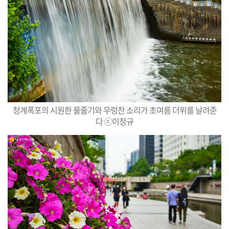
청계폭포의 시원한 물줄기와 우렁찬 소리가 초여름 더위를 날려준
다 ⓒ이정규