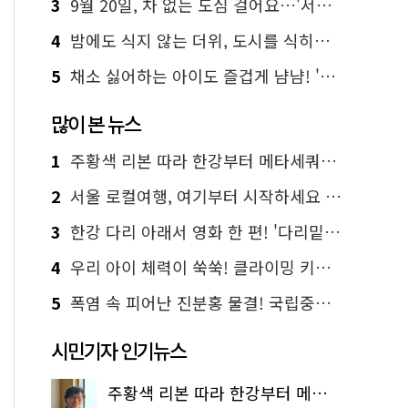
3
9월 20일, 차 없는 도심 걸어요…'서울 걷자 페스티벌' 선착순 5천명
4
밤에도 식지 않는 더위, 도시를 식히는 시원한 해법은?
5
채소 싫어하는 아이도 즐겁게 냠냠! '찾아가는 서울시 식생활 교육' 현장
많이 본 뉴스
1
주황색 리본 따라 한강부터 메타세쿼이아 숲길까지…서울둘레길 15코스
2
서울 로컬여행, 여기부터 시작하세요 '서울에디션25'
3
한강 다리 아래서 영화 한 편! '다리밑 영화관' 무료 상영
4
우리 아이 체력이 쑥쑥! 클라이밍 키즈카페·어린이 체력장
5
폭염 속 피어난 진분홍 물결! 국립중앙박물관 배롱나무 명소
시민기자 인기뉴스
주황색 리본 따라 한강부터 메타세쿼이아 숲길까지…서울둘레길 15코스