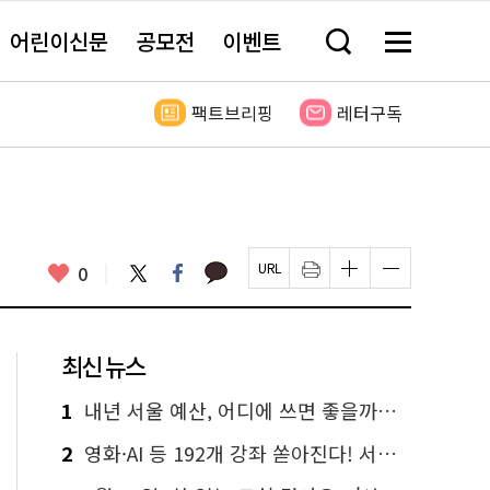
어린이신문
공모전
이벤트
검
메
색
뉴
창
전
열
체
팩트브리핑
레터구독
기
보
기
카
좋
트
페
0
페
인
글
글
카
위
이
아
이
쇄
자
자
오
터
스
요
지
하
크
크
톡
북
U
기
기
기
R
새
크
작
L
창
게
게
최신 뉴스
복
열
변
변
사
림
경
경
하
하
1
내년 서울 예산, 어디에 쓰면 좋을까요? 온라인 투표
기
기
2
영화·AI 등 192개 강좌 쏟아진다! 서울시민대학 선착순 신청