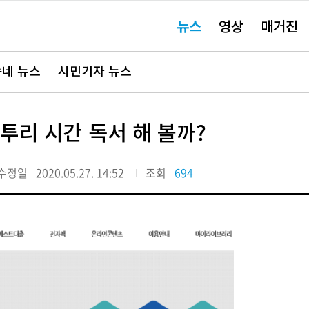
주
뉴스
영상
매거진
요
서
비
스
바
네 뉴스
시민기자 뉴스
로
가
기"
투리 시간 독서 해 볼까?
수정일
2020.05.27. 14:52
조회
694