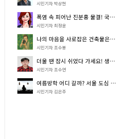
시민기자 박상현
폭염 속 피어난 진분홍 물결! 국립중앙박물관 배롱나무 명소
시민기자 최정윤
나의 마음을 사로잡은 건축물은? '서울시 건축상' 수상작 공개!
시민기자 조수봉
더울 땐 잠시 쉬었다 가세요! 생수 냉장고부터 해피소·무더위쉼터까지
시민기자 조수연
여름방학 어디 갈까? 서울 도심 무료 실내 여행 코스 추천
시민기자 김은주