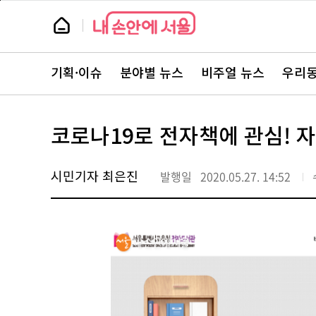
본
페
문
이
뉴
바
지
스
로
상
룸
가
단
뉴
기
으
스
로
기획·이슈
분야별 뉴스
비주얼 뉴스
우리동
주
이
요
동
서
비
스
코로나19로 전자책에 관심! 자
바
로
가
기
시민기자 최은진
발행일
2020.05.27. 14:52