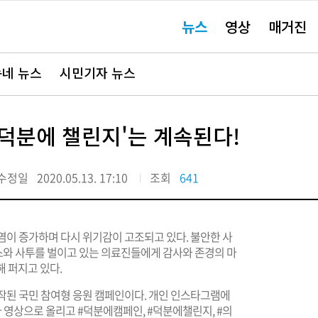
주
뉴스
영상
매거진
요
서
비
스
바
네 뉴스
시민기자 뉴스
로
가
기"
덕분에 챌린지'는 계속된다!
수정일
2020.05.13. 17:10
조회
641
염이 증가하며 다시 위기감이 고조되고 있다. 불안한 사
와 사투를 벌이고 있는 의료진들에게 감사와 존경의 마
해 퍼지고 있다.
 시작된 국민 참여형 응원 캠페인이다. 개인 인스타그램에
나 영상으로 올리고 #덕분에캠페인, #덕분에챌린지, #의