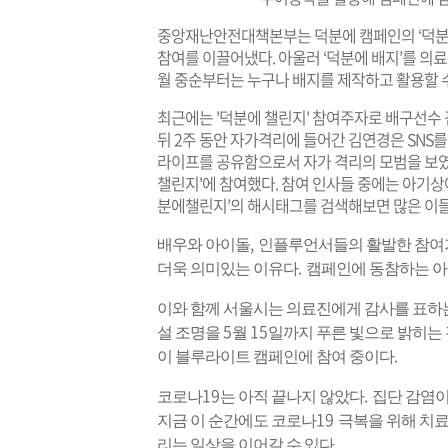
중앙재난안전대책본부는 덕분에 캠페인의 ‘덕분에
참여를 이끌어냈다. 아울러 ‘덕분에 배지’를 의
월 중순부터는 누구나 배지를 제작하고 활용할 
최근에는 '덕분에 챌린지' 참여주자로 배구선수
뒤 2주 동안 자가격리에 들어간 김연경은 SNS
라이프를 공유함으로서 자가 격리의 모범을 보였다
챌린지'에 참여했다. 참여 인사들 중에는 아기상어
분에챌린지’의 해시태그를 검색해보면 많은 이들
,
배우와 아이돌
인플루언서들의 활발한 참여
.
더욱 의미있는 이유다
캠페인에 동참하는 아
이와 함께 서울시는 의료진에게 감사를 표하
5
15
설 조명을
월
일까지 푸른 빛으로 밝히는
.
이 블루라이트 캠페인에 참여 중이다
19
.
코로나
는 아직 끝나지 않았다
집단 감염이
19
지금 이 순간에도 코로나
극복을 위해 치료
.
리는 일상을 이어갈 수 있다