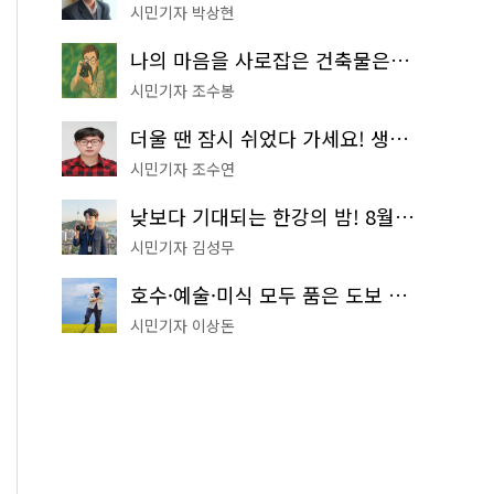
시민기자 박상현
나의 마음을 사로잡은 건축물은? '서울시 건축상' 수상작 공개!
시민기자 조수봉
더울 땐 잠시 쉬었다 가세요! 생수 냉장고부터 해피소·무더위쉼터까지
시민기자 조수연
낮보다 기대되는 한강의 밤! 8월 한정 무료 '한강 밤핑' 예약은?
시민기자 김성무
호수·예술·미식 모두 품은 도보 코스! 서울식물원~LG아트센터~마곡테라스거리
시민기자 이상돈