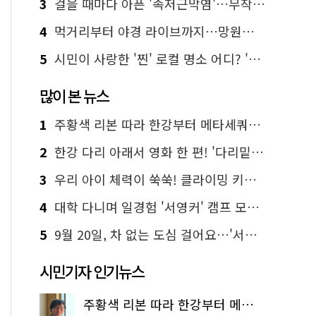
3
걸을 때마다 아픈 '족저근막염'…무작정 참지 말고 '이것' 해보세요!
4
먹거리부터 야경 라이브까지…망원한강공원 알짜 코스
5
시민이 사랑한 '찐' 로컬 명소 어디? '서울에디션25' 추천 코스
많이 본 뉴스
1
주황색 리본 따라 한강부터 메타세쿼이아 숲길까지…서울둘레길 15코스
2
한강 다리 아래서 영화 한 편! '다리밑 영화관' 무료 상영
3
우리 아이 체력이 쑥쑥! 클라이밍 키즈카페·어린이 체력장
4
대학 다니며 일경험 '서영커' 캠프 모집…전액 무료
5
9월 20일, 차 없는 도심 걸어요…'서울 걷자 페스티벌' 선착순 5천명
시민기자 인기뉴스
주황색 리본 따라 한강부터 메타세쿼이아 숲길까지…서울둘레길 15코스