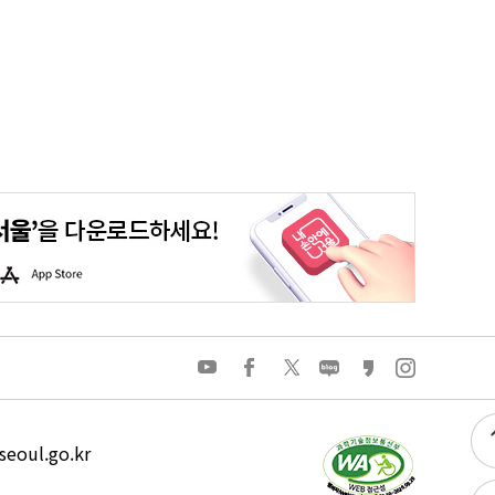
평생학습포털
청년포털
대기환경정보
에코마일리지
A
p
p
S
t
o
유
페
트
네
카
인
r
튜
이
위
이
카
스
e
브
스
터
버
오
타
북
블
스
그
로
토
램
그
리
eoul.go.kr