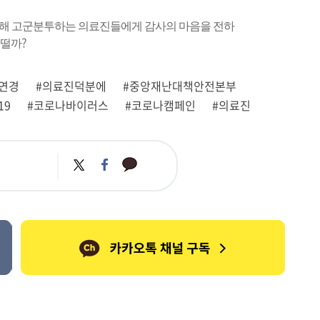
해 고군분투하는 의료진들에게 감사의 마음을 전하
?
어떨까
연경
#의료진덕분에
#중앙재난대책안전본부
19
#코로나바이러스
#코로나캠페인
#의료진
카
트
페
카
위
이
오
터
스
톡
북