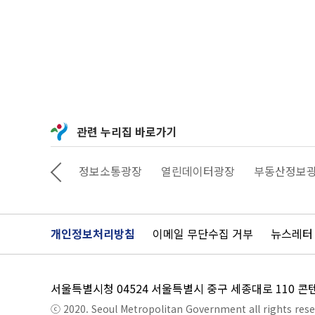
관련 누리집 바로가기
상상대로 서울
정보소통광장
열린데이터광장
부동산정보
개인정보처리방침
이메일 무단수집 거부
뉴스레터
서울특별시청 04524 서울특별시 중구 세종대로 110 
ⓒ 2020. Seoul Metropolitan Government all rights rese