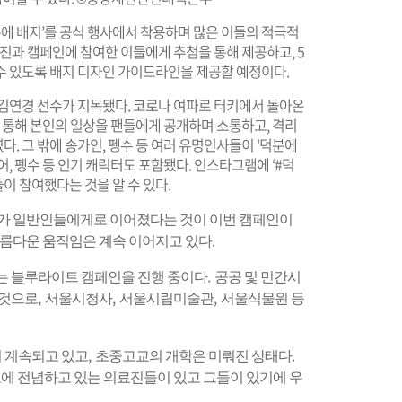
 배지’를 공식 행사에서 착용하며 많은 이들의 적극적
료진과 캠페인에 참여한 이들에게 추첨을 통해 제공하고, 5
수 있도록 배지 디자인 가이드라인을 제공할 예정이다.
 김연경 선수가 지목됐다. 코로나 여파로 터키에서 돌아온
를 통해 본인의 일상을 팬들에게 공개하며 소통하고, 격리
. 그 밖에 송가인, 펭수 등 여러 유명인사들이 '덕분에
, 펭수 등 인기 캐릭터도 포함됐다. 인스타그램에 ‘#덕
이 참여했다는 것을 알 수 있다.
가 일반인들에게로 이어졌다는 것이 이번 캠페인이
.
름다운 움직임은 계속 이어지고 있다
.
는 블루라이트 캠페인을 진행 중이다
공공 및 민간시
,
,
,
 것으로
서울시청사
서울시립미술관
서울식물원 등
,
.
 계속되고 있고
초중고교의 개학은 미뤄진 상태다
에 전념하고 있는 의료진들이 있고 그들이 있기에 우