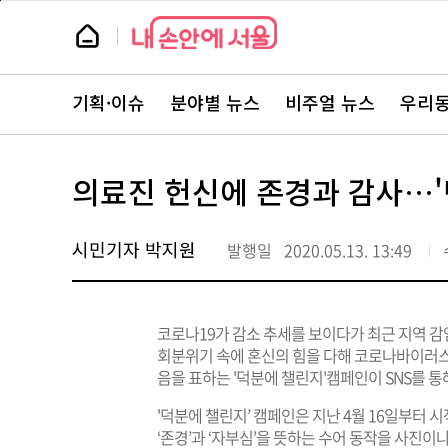
본
페
문
이
뉴
바
지
스
로
상
룸
가
단
뉴
기
으
스
로
기획·이슈
분야별 뉴스
비주얼 뉴스
우리동
주
이
요
동
서
비
스
의료진 헌신에 존경과 감사…'
바
로
가
기
시민기자 박지원
발행일
2020.05.13. 13:49
코로나19가 감소 추세를 보이다가 최근 지역 감
회분위기 속에 혼신의 힘을 다해 코로나바이러스
음을 표하는 '덕분에 챌린지'캠페인이 SNS를 통
'덕분에 챌린지’ 캠페인은 지난 4월 16일부터
‘존경’과 ‘자부심’을 뜻하는 수어 동작을 사진이