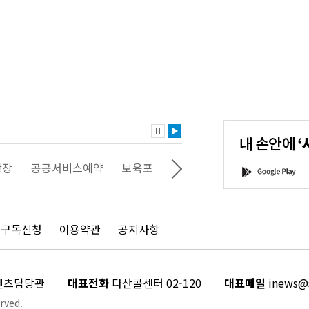
내
손
안
에
'서
광장
공공서비스예약
보육포털
일자리포털
문화포털
G
울'을
o
다
o
운
g
로
l
드
e
 구독신청
이용약관
공지사항
하
P
세
l
요!
a
y
콘텐츠담당관
대표전화
다산콜센터 02-120
대표메일
inews@s
rved.