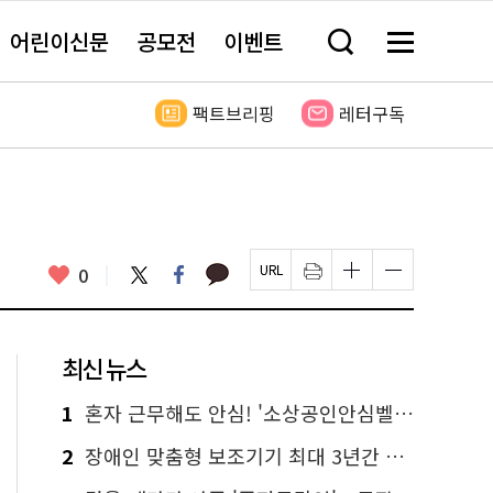
어린이신문
공모전
이벤트
검
메
색
뉴
창
전
열
체
팩트브리핑
레터구독
기
보
기
카
좋
트
페
0
페
인
글
글
카
위
이
아
이
쇄
자
자
오
터
스
요
지
하
크
크
톡
북
U
기
기
기
R
새
크
작
L
창
게
게
최신 뉴스
복
열
변
변
사
림
경
경
하
하
1
혼자 근무해도 안심! '소상공인안심벨' 신청하세요
기
기
2
장애인 맞춤형 보조기기 최대 3년간 무상 대여…삶의 질 높인다