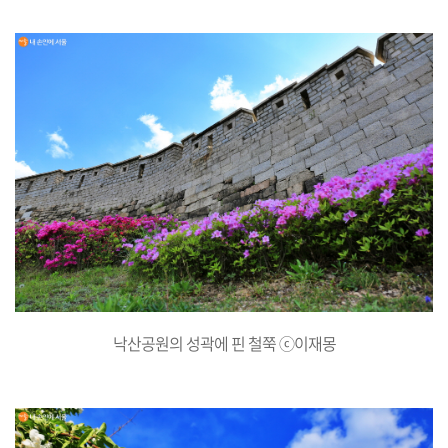
낙산공원의 성곽에 핀 철쭉 ⓒ이재몽