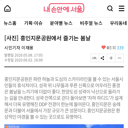
본
페
내
문
이
내
손
검
메
바
지
손
안
색
뉴
로
상
안
주
에
창
전
가
단
에
뉴스홈
기획·이슈
분야별 뉴스
비주얼 뉴스
우리동네
요
서
열
체
기
으
서
서
울
기
보
로
울
비
기
이
-
[사진] 흥인지문공원에서 즐기는 봄날
스
동
서
바
울
좋
시민기자 이재몽
0
조회
339
로
시
아
가
대
발행일
2020.05.08. 17:05
요
기
페
S
글
글
표
수정일
2020.06.02. 16:00
이
N
자
자
소
지
S
크
크
통
U
공
기
기
포
흥인지문공원은 파란 하늘과 도심의 스카이라인을 볼 수 있는 서울시
R
유
크
작
털
L
하
게
게
민들의 휴식처이다. 성곽 위 나무들과 푸른 신록으로 어우러진 풍경
복
기
변
변
은 봄날을 느끼기에 더없이 좋다. 한양도성 성곽이 낙산으로 올라가
사
경
경
는 길을 안내한다. 성곽 안쪽으로 걷다 돌아보면 '자하 하디드'가 설계
하
하
기
기
해서 더욱 유명해진 DDP 전경이 한눈에 들어온다. 흥인지문은 숭례
문과 더불어 서울에서 가장 규모가 큰 성문이다. 흥인지문공원은 환
상적인 야경을 볼 수 있는 곳으로도 유명하다.