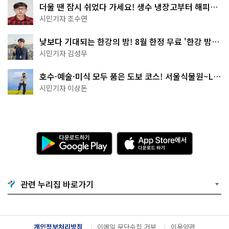
더울 땐 잠시 쉬었다 가세요! 생수 냉장고부터 해피소
·무더위쉼터까지
시민기자 조수연
낮보다 기대되는 한강의 밤! 8월 한정 무료 '한강 밤
핑' 예약은?
시민기자 김성무
호수·예술·미식 모두 품은 도보 코스! 서울식물원~LG
아트센터~마곡테라스거리
시민기자 이상돈
다
A
운
p
로
p
드
S
하
t
기
o
관련 누리집 바로가기
G
r
o
e
o
에
g
서
l
다
개인정보처리방침
이메일 무단수집 거부
이용약관