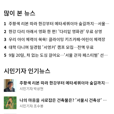
많이 본 뉴스
1
주황색 리본 따라 한강부터 메타세쿼이아 숲길까지…서울둘레길 15코스
2
한강 다리 아래서 영화 한 편! '다리밑 영화관' 무료 상영
3
우리 아이 체력이 쑥쑥! 클라이밍 키즈카페·어린이 체력장
4
대학 다니며 일경험 '서영커' 캠프 모집…전액 무료
5
9월 20일, 차 없는 도심 걸어요…'서울 걷자 페스티벌' 선착순 5천명
시민기자 인기뉴스
주황색 리본 따라 한강부터 메타세쿼이아 숲길까지…
서울둘레길 15코스
시민기자 박상현
나의 마음을 사로잡은 건축물은? '서울시 건축상' 수
상작 공개!
시민기자 조수봉