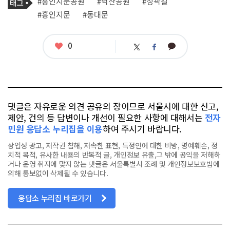
태
#흥인지문공원
#낙산공원
#성곽길
사
그
관
#흥인지문
#동대문
련
태
그
좋
0
카
트
페
아
카
위
이
요
오
터
스
톡
북
댓글은 자유로운 의견 공유의 장이므로 서울시에 대한 신고,
제안, 건의 등 답변이나 개선이 필요한 사항에 대해서는
전자
민원 응답소 누리집을 이용
하여 주시기 바랍니다.
상업성 광고, 저작권 침해, 저속한 표현, 특정인에 대한 비방, 명예훼손, 정
치적 목적, 유사한 내용의 반복적 글, 개인정보 유출,그 밖에 공익을 저해하
거나 운영 취지에 맞지 않는 댓글은 서울특별시 조례 및 개인정보보호법에
의해 통보없이 삭제될 수 있습니다.
응답소 누리집 바로가기