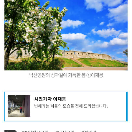
낙산공원의 성곽길에 가득한 봄 ⓒ이재몽
기
시민기자 이재몽
사
변해가는 서울의 모습을 전해 드리겠습니다.
작
성
자
프
로
기
필