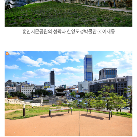
흥인지문공원의 성곽과 한양도성박물관 ⓒ이재몽