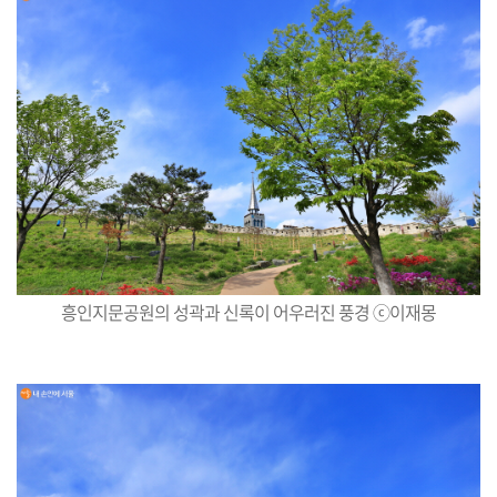
흥인지문공원의 성곽과 신록이 어우러진 풍경 ⓒ이재몽