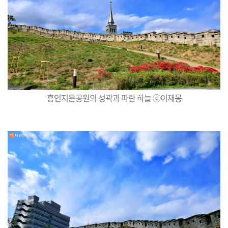
흥인지문공원의 성곽과 파란 하늘 ⓒ이재몽