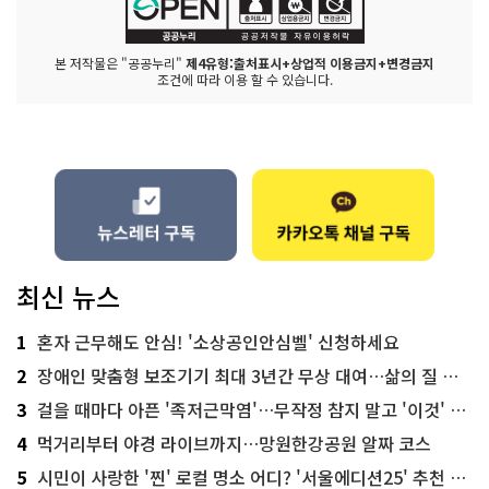
본 저작물은 "공공누리"
제4유형:출처표시+상업적 이용금지+변경금지
조건에 따라 이용 할 수 있습니다.
최신 뉴스
1
혼자 근무해도 안심! '소상공인안심벨' 신청하세요
2
장애인 맞춤형 보조기기 최대 3년간 무상 대여…삶의 질 높인다
3
걸을 때마다 아픈 '족저근막염'…무작정 참지 말고 '이것' 해보세요!
4
먹거리부터 야경 라이브까지…망원한강공원 알짜 코스
5
시민이 사랑한 '찐' 로컬 명소 어디? '서울에디션25' 추천 코스