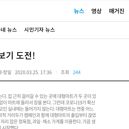
주
뉴스
영상
매거진
요
서
비
스
바
네 뉴스
시민기자 뉴스
로
가
기"
보기 도전!
수정일
2020.03.25. 17:36
조회
244
. 집 근처 걸어갈 수 있는 곳에 대형마트가 두 곳이 있
없이 마트에 들러서 장을 본다. 그런데 코로나19가 확산
 모인 실내에는 들어가지 않는다. 대형마트는 연중 어느
사회적 거리두기 캠페인과 함께 대형마트의 출입부터 끊었
 자리 잡은 정육점, 과일·채소 가게를 이용한다. 가끔 생
 시작했다.