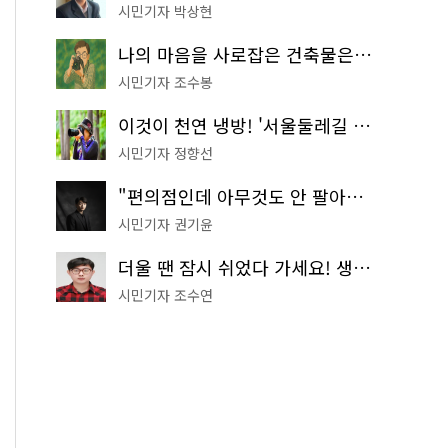
시민기자 박상현
나의 마음을 사로잡은 건축물은? '서울시 건축상' 수상작 공개!
시민기자 조수봉
이것이 천연 냉방! '서울둘레길 9코스'로 숲속 피서 떠나볼까
시민기자 정향선
"편의점인데 아무것도 안 팔아요" 서울에서 가장 특별한 편의점의 정체
시민기자 권기윤
더울 땐 잠시 쉬었다 가세요! 생수 냉장고부터 해피소·무더위쉼터까지
시민기자 조수연