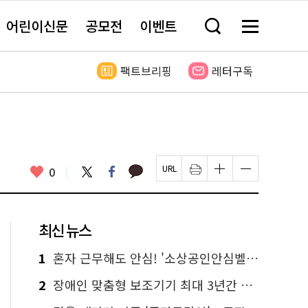
어린이신문
공모전
이벤트
검
메
색
뉴
창
전
열
체
팩트브리핑
레터구독
기
보
기
카
좋
트
페
0
페
인
글
글
카
위
이
아
이
쇄
자
자
오
터
스
요
지
하
크
크
톡
북
U
기
기
기
R
새
크
작
L
창
게
게
최신 뉴스
복
열
변
변
사
림
경
경
하
하
1
혼자 근무해도 안심! '소상공인안심벨' 신청하세요
기
기
2
장애인 맞춤형 보조기기 최대 3년간 무상 대여…삶의 질 높인다