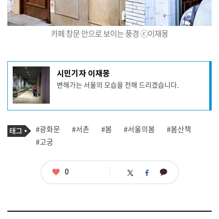
카페 창문 안으로 보이는 풍경 ⓒ이재몽
기
시민기자 이재몽
사
변해가는 서울의 모습을 전해 드리겠습니다.
작
성
자
프
로
기
필
태
#광화문
#서촌
#봄
#서울의봄
#봄산책
사
그
관
#고궁
련
태
그
좋
0
카
트
페
아
카
위
이
요
오
터
스
톡
북