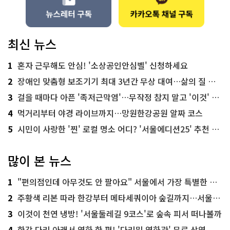
최신 뉴스
1
혼자 근무해도 안심! '소상공인안심벨' 신청하세요
2
장애인 맞춤형 보조기기 최대 3년간 무상 대여…삶의 질 높인다
3
걸을 때마다 아픈 '족저근막염'…무작정 참지 말고 '이것' 해보세요!
4
먹거리부터 야경 라이브까지…망원한강공원 알짜 코스
5
시민이 사랑한 '찐' 로컬 명소 어디? '서울에디션25' 추천 코스
많이 본 뉴스
1
"편의점인데 아무것도 안 팔아요" 서울에서 가장 특별한 편의점의 정체
2
주황색 리본 따라 한강부터 메타세쿼이아 숲길까지…서울둘레길 15코스
3
이것이 천연 냉방! '서울둘레길 9코스'로 숲속 피서 떠나볼까
4
한강 다리 아래서 영화 한 편! '다리밑 영화관' 무료 상영