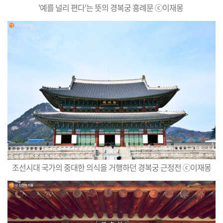
'예를 널리 편다'는 뜻의 경복궁 흥례문 ⓒ이재몽
조선시대 국가의 중대한 의식을 거행하던 경복궁 근정전 ⓒ
이
재
몽