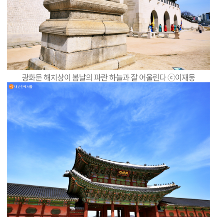
광화문 해치상이 봄날의 파란 하늘과 잘 어울린다 ⓒ
이재몽