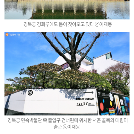
경복궁 경회루에도 봄이 찾아오고 있다 ⓒ
이
재
몽
경복궁 민속박물관 쪽 출입구 건너편에 위치한 서촌 골목의 대림미
술관 ⓒ
이재몽