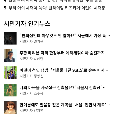
5
우리 아이 체력이 쑥쑥! 클라이밍 키즈카페·어린이 체력장
시민기자 인기뉴스
"편의점인데 아무것도 안 팔아요" 서울에서 가장 특별
한 편의점의 정체
시민기자 권기윤
주황색 리본 따라 한강부터 메타세쿼이아 숲길까지…
서울둘레길 15코스
시민기자 박상현
이것이 천연 냉방! '서울둘레길 9코스'로 숲속 피서 떠
나볼까
시민기자 정향선
나의 마음을 사로잡은 건축물은? '서울시 건축상' 수
상작 공개!
시민기자 조수봉
한여름에도 얼음장 같은 계곡물! 서울 '진관사 계곡'이
천국이네~
시민기자 양지영