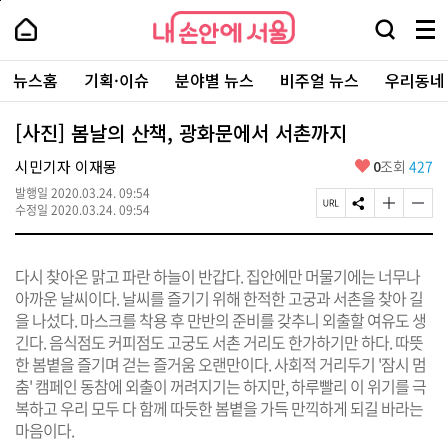
본
페
내
문
이
내
손
검
메
바
지
손
안
색
뉴
로
상
안
주
에
창
전
가
단
에
뉴스홈
기획·이슈
분야별 뉴스
비주얼 뉴스
우리동네
요
서
열
체
기
으
서
서
울
기
보
로
울
비
기
이
-
[사진] 봄날의 산책, 광화문에서 서촌까지
스
동
서
바
울
좋
시민기자 이재몽
0
조회
427
로
시
아
가
대
발행일
2020.03.24. 09:54
요
기
페
S
글
글
표
수정일
2020.03.24. 09:54
이
N
자
자
소
지
S
크
크
통
U
공
기
기
포
다시 찾아온 맑고 파란 하늘이 반갑다. 집안에만 머물기에는 너무나
R
유
크
작
털
L
하
게
게
아까운 날씨이다. 날씨를 즐기기 위해 한적한 고궁과 서촌을 찾아 길
복
기
변
변
을 나섰다. 마스크를 착용 후 만반의 준비를 갖추니 외출할 여유도 생
사
경
경
긴다. 음식점도 커피점도 고궁도 서촌 거리도 한가하기만 하다. 따뜻
하
하
기
기
한 봄볕을 즐기며 걷는 즐거움 오랜만이다. 사회적 거리두기 '잠시 멈
춤' 캠페인 동참에 외출이 꺼려지기는 하지만, 하루빨리 이 위기를 극
복하고 우리 모두 다 함께 따듯한 봄볕을 가득 만끽하게 되길 바라는
마음이다.