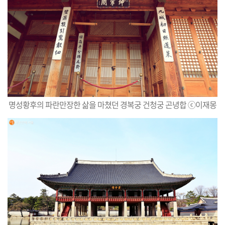
명성황후의 파란만장한 삶을 마쳤던 경복궁 건청궁 곤녕합 ⓒ
이
재
몽