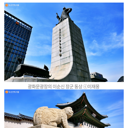
광화문광장의 이순신 장군 동상 ⓒ이재몽