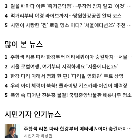
3
걸을 때마다 아픈 '족저근막염'…무작정 참지 말고 '이것' 해보세요!
4
먹거리부터 야경 라이브까지…망원한강공원 알짜 코스
5
시민이 사랑한 '찐' 로컬 명소 어디? '서울에디션25' 추천 코스
많이 본 뉴스
1
주황색 리본 따라 한강부터 메타세쿼이아 숲길까지…서울둘레길 15코스
2
서울 로컬여행, 여기부터 시작하세요 '서울에디션25'
3
한강 다리 아래서 영화 한 편! '다리밑 영화관' 무료 상영
4
우리 아이 체력이 쑥쑥! 클라이밍 키즈카페·어린이 체력장
5
폭염 속 피어난 진분홍 물결! 국립중앙박물관 배롱나무 명소
시민기자 인기뉴스
주황색 리본 따라 한강부터 메타세쿼이아 숲길까지…
서울둘레길 15코스
시민기자 박상현