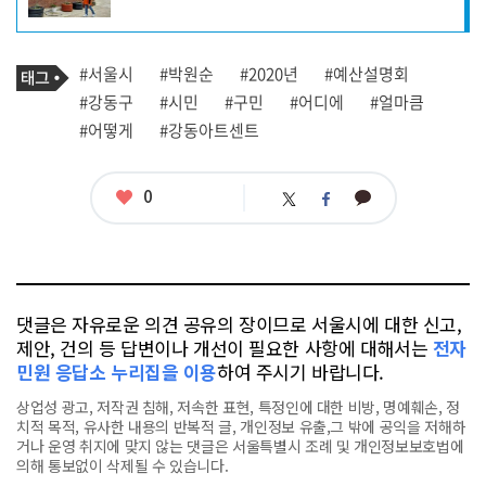
자
프
로
기
필
태
#서울시
#박원순
#2020년
#예산설명회
사
그
관
#강동구
#시민
#구민
#어디에
#얼마큼
련
#어떻게
#강동아트센트
태
그
좋
0
카
트
페
아
카
위
이
요
오
터
스
톡
북
댓글은 자유로운 의견 공유의 장이므로 서울시에 대한 신고,
제안, 건의 등 답변이나 개선이 필요한 사항에 대해서는
전자
민원 응답소 누리집을 이용
하여 주시기 바랍니다.
상업성 광고, 저작권 침해, 저속한 표현, 특정인에 대한 비방, 명예훼손, 정
치적 목적, 유사한 내용의 반복적 글, 개인정보 유출,그 밖에 공익을 저해하
거나 운영 취지에 맞지 않는 댓글은 서울특별시 조례 및 개인정보보호법에
의해 통보없이 삭제될 수 있습니다.