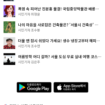
폭염 속 피어난 진분홍 물결! 국립중앙박물관 배롱나
무 명소
시민기자 최정윤
나의 마음을 사로잡은 건축물은? '서울시 건축상' 수
상작 공개!
시민기자 조수봉
더울 땐 잠시 쉬었다 가세요! 생수 냉장고부터 해피소
·무더위쉼터까지
시민기자 조수연
여름방학 어디 갈까? 서울 도심 무료 실내 여행 코스
추천
시민기자 김은주
다
A
운
p
로
p
드
S
하
t
기
o