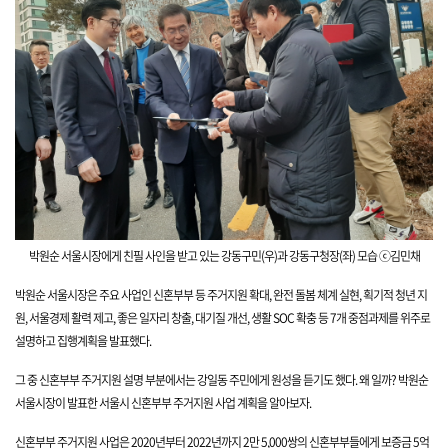
박원순 서울시장에게 친필 사인을 받고
있는 강동구민
(우)과 강동구청장(좌) 모
습
ⓒ김민채
박원순 서울시장은 주요 사업인 신혼부부 등 주거지원 확대
,
완전 돌봄 체계 실현
,
획기적 청년 지
원
,
서울경제 활력 제고
,
좋은 일자리 창출
,
대기질 개선
, 생
활 SOC
확충 등 7개 중점과제를 위주로
설명하고 집행계획을 발표했다.
그 중 ​
신혼부부 주거지원 설명 부분에서는 강일동 주민에게 원성을 듣기도 했다. 왜 일까?
박원순
서울시장이 발표한 서울시 신혼부부 주거지원 사업 계획을 알아보자.
신혼부부 주거지원 사업은 2020년부터 2022년까지 2만 5,000쌍의 신혼부부들에게 보증금 5억