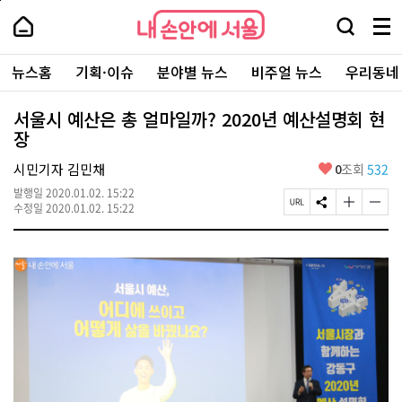
본
페
내
문
이
내
손
검
메
바
지
손
안
색
뉴
로
상
안
주
에
창
전
가
단
에
뉴스홈
기획·이슈
분야별 뉴스
비주얼 뉴스
우리동네
요
서
열
체
기
으
서
서
울
기
보
로
울
비
기
이
-
서울시 예산은 총 얼마일까? 2020년 예산설명회 현
스
동
서
장
바
울
로
시
가
좋
시민기자 김민채
0
조회
532
대
기
아
표
발행일
2020.01.02. 15:22
요
소
페
S
글
글
수정일
2020.01.02. 15:22
통
이
N
자
자
포
지
S
크
크
털
U
공
기
기
R
유
크
작
L
하
게
게
복
기
변
변
사
경
경
하
하
기
기