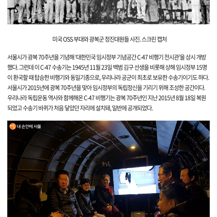
미국 OSS 부대와 광복군 정진대
원들
사진.
스크린 캡처
서울시가 광복 70주년을 기념해 ‘대한민국 임시정부 기념공간 C-47 비행기 전시관’을 상시 개방
했
다. 그런데 이 C-47 수송기는 1945년 11월
23일 백범 김구 선생을 비롯해 상해 임시정부 15명
이 환국할 때 탑승한 비행기와 동일기종으로, 우리나라 공군이 최초로 보유한 수송기이기도 하다.
서울시가 2015년에 광복 70주년을 맞아 임시정부의 독립정신을 기리기 위해 조성한 공간이다.
우리나라 독립운동 역사와 함께해온 C-47 비행기는 광복 70주년인 지난 2015년 8월 18일 복원
되었고 수송기 바퀴가 처음 닿았던 자리에 설치돼, 일반에 공개되었다.