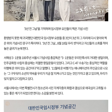
'3년 전 그날'을 기억하며 임시정부 요인들이 찍은 기념 사진
환영받지 못한 채 귀국했던 대한민국 임시정부 요원들 중 3인이 3년 뒤 그 자리에 다시 찾아와 찍
은 위의 기념사진 문구가 특이하다. ‘3년
전 그날... 8월 18일 우리 셋’이라고 자신들의 소회를 적어
놓은 글귀가 눈에 띈다.
서해성 3·1운동 100주년 서울시 기념사업 총감독은 “3·1운동은 우리민족사의 거대한 생일이며,
민주공화정 수립의 중심에는 치열한 항일운동이 있었다. 그리고 C-47 수송기는 중심적인 역할을
이행해 온 의미 있는 공간이다”라고 말했다. ‘11월에 온 비행기’는 애니메이션의 주인공으로 나오
는 ‘그 구두닦이 소년의 약속을 우리가 지금 잘 지켜나가고 있는 것인가’라고 묻고 있으며, 우리가
잊지 말자고 다짐하고 있다.
서울시에서는 이번
특별전시가 청소년과 시민 각계
각층의 화합과 결심으로 애국심이 고취될 수
있는 좋은 계기가 되었으면 한다는 소감을 밝힌 바 있다.