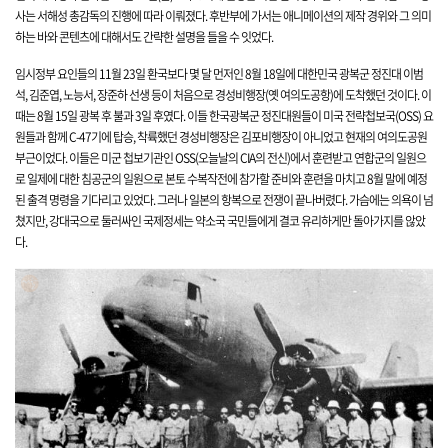
사는 서해성 총감독의 진행에 따라 이뤄졌다. 후반부에 가서는 애니메이션의 제작 경위와 그 의미
하는
바와 콘텐츠에 대해서도 간략한
설명을 들을 수 잇었다.
임시정부 요인들의 11월 23일 환국보다 몇 달 먼저인 8월 18일에
대한민국 광복군 정진대 이범
석, 김준엽, 노능서, 장준하 선생 등이 처음으로 경성비행장(옛 여의도공항)에 도착했던 것이다. 이
때는 8월 15일 광복 후 불과
3
일 후였다. 이들 한국광복군 정진대원들이 미국 전략첩보국(OSS) 요
원들과 함께 C-47기에 탑승, 착륙했던 경성비행장은 김포비행장이 아니었고 현재의 여의도공원
부근이었
다. 이들은 미군 첩보기관인 OSS(오늘날의 CIA의 전신)에서 훈련받고 연합군의 일원으
로 일제에 대한 침공군의 일원으로 본토 수복작전에 참가할 준비와 훈련을 마치고 8월
말에 예정
된 출격 명령을 기다리고 있었다. 그러나 일본의 항복으로 전쟁이 끝나버렸다. 가슴에는 의욕이 넘
쳤지만, 강대국으로 둘러싸인 국제정세는 약소국 국민들에게 결코 유리하게만 돌아가지를 않았
다.