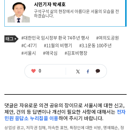
기
시민기자 박세호
사
구석구석 삶의 현장에서 아름다운 서울의 모습을 전
작
하겠습니다.
성
자
프
로
기
필
태
#대한민국 임시정부 환국 74주년 행사
#여의도공원
사
그
관
#C-47기
#11월의 비행기
#3.1운동 100주년
련
#서울시
#애국심
#김포비행장
태
그
좋
0
카
트
페
아
카
위
이
요
오
터
스
톡
북
댓글은 자유로운 의견 공유의 장이므로 서울시에 대한 신고,
제안, 건의 등 답변이나 개선이 필요한 사항에 대해서는
전자
민원 응답소 누리집을 이용
하여 주시기 바랍니다.
상업성 광고, 저작권 침해, 저속한 표현, 특정인에 대한 비방, 명예훼손, 정