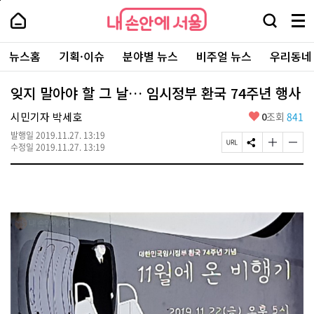
본
페
내
문
이
내
손
검
메
바
지
손
안
색
뉴
로
상
안
주
에
창
전
가
단
에
뉴스홈
기획·이슈
분야별 뉴스
비주얼 뉴스
우리동네
요
서
열
체
기
으
서
서
울
기
보
로
울
비
기
이
-
잊지 말아야 할 그 날… 임시정부 환국 74주년 행사
스
동
서
바
울
좋
시민기자 박세호
0
조회
841
로
시
아
가
대
발행일
2019.11.27. 13:19
요
기
페
S
글
글
표
수정일
2019.11.27. 13:19
이
N
자
자
소
지
S
크
크
통
U
공
기
기
포
R
유
크
작
털
L
하
게
게
복
기
변
변
사
경
경
하
하
기
기