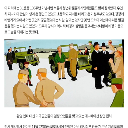
이 자리에는 3.1운동
100주년
기념사업
서울시
청년위원들과 시민위원들도 많이 참석했
다. 우연
히
지나가다 관심이 생겨 온
행인도 있었고 초등학교 자녀를 데리고 온 가정주부도 있었다. 광장에
비행기가 있어서 어떤 곳인지 궁금했었다는 사람
, 알고는 있지만 몇 번 오려다 이번에야 처음 발걸
음을 했다는 사람도 있었다.
모두가 당시의
역사적 배경과 설명을 듣고서는
너나없이 비장 마음으
로 그날을 되새기는 듯 했
다.
환영
인파 대신 미국 군인들이 임정 요인들을 맞고 있는
애니메이션 장면
캡처
전시 개막행사 전야인 11월
22일(금) 오후
5시에 진행된 이번 임시정부 환국 74주년 기념 토크행