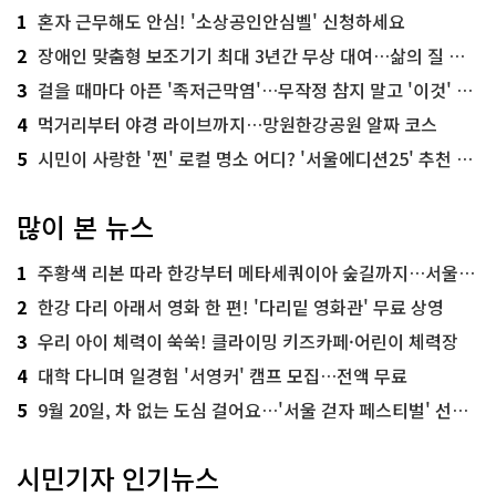
1
혼자 근무해도 안심! '소상공인안심벨' 신청하세요
2
장애인 맞춤형 보조기기 최대 3년간 무상 대여…삶의 질 높인다
3
걸을 때마다 아픈 '족저근막염'…무작정 참지 말고 '이것' 해보세요!
4
먹거리부터 야경 라이브까지…망원한강공원 알짜 코스
5
시민이 사랑한 '찐' 로컬 명소 어디? '서울에디션25' 추천 코스
많이 본 뉴스
1
주황색 리본 따라 한강부터 메타세쿼이아 숲길까지…서울둘레길 15코스
2
한강 다리 아래서 영화 한 편! '다리밑 영화관' 무료 상영
3
우리 아이 체력이 쑥쑥! 클라이밍 키즈카페·어린이 체력장
4
대학 다니며 일경험 '서영커' 캠프 모집…전액 무료
5
9월 20일, 차 없는 도심 걸어요…'서울 걷자 페스티벌' 선착순 5천명
시민기자 인기뉴스