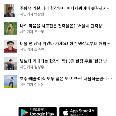
주황색 리본 따라 한강부터 메타세쿼이아 숲길까지…
서울둘레길 15코스
시민기자 박상현
나의 마음을 사로잡은 건축물은? '서울시 건축상' 수
상작 공개!
시민기자 조수봉
더울 땐 잠시 쉬었다 가세요! 생수 냉장고부터 해피소
·무더위쉼터까지
시민기자 조수연
낮보다 기대되는 한강의 밤! 8월 한정 무료 '한강 밤
핑' 예약은?
시민기자 김성무
호수·예술·미식 모두 품은 도보 코스! 서울식물원~LG
아트센터~마곡테라스거리
시민기자 이상돈
다
A
운
p