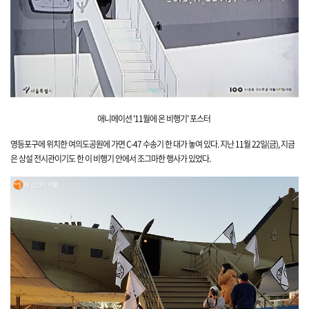
애니메이션
'11월에 온 비행기’
포스터
영등포구에 위치한
여의도공원에 가면
C-47 수송기 한 대가 놓여
있다.
지난 11월 22일(금), 지금
은 상설 전시관이기도 한 이 비행기 안에서 조그마한 행사가 있었다.