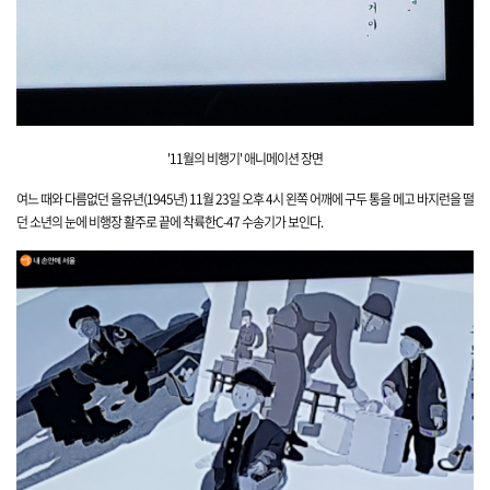
'11월의 비행기' 애니메
이션 장면
여느 때와 다름없던 을유년(1945년) 11월 23일 오후 4시 왼쪽 어깨에 구두 통을 메고 바지런을 떨
던 소년의 눈에 비행장 활주로 끝에 착륙한C-47 수송기가 보인다.