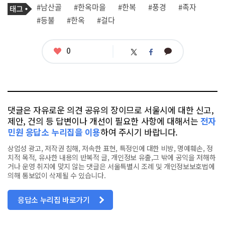
기
필
태
#남산골
#한옥마을
#한복
#풍경
#족자
사
그
관
#등불
#한옥
#걸다
련
태
그
좋
0
카
트
페
아
카
위
이
요
오
터
스
톡
북
댓글은 자유로운 의견 공유의 장이므로 서울시에 대한 신고,
제안, 건의 등 답변이나 개선이 필요한 사항에 대해서는
전자
민원 응답소 누리집을 이용
하여 주시기 바랍니다.
상업성 광고, 저작권 침해, 저속한 표현, 특정인에 대한 비방, 명예훼손, 정
치적 목적, 유사한 내용의 반복적 글, 개인정보 유출,그 밖에 공익을 저해하
거나 운영 취지에 맞지 않는 댓글은 서울특별시 조례 및 개인정보보호법에
의해 통보없이 삭제될 수 있습니다.
응답소 누리집 바로가기