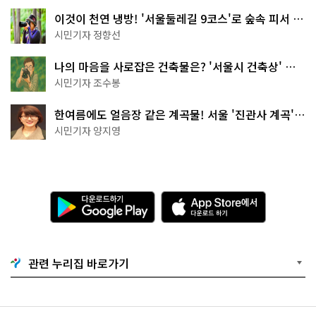
이것이 천연 냉방! '서울둘레길 9코스'로 숲속 피서 떠
나볼까
시민기자 정향선
나의 마음을 사로잡은 건축물은? '서울시 건축상' 수
상작 공개!
시민기자 조수봉
한여름에도 얼음장 같은 계곡물! 서울 '진관사 계곡'이
천국이네~
시민기자 양지영
다
A
운
p
로
p
드
S
하
t
기
o
관련 누리집 바로가기
G
r
o
e
o
에
g
서
l
다