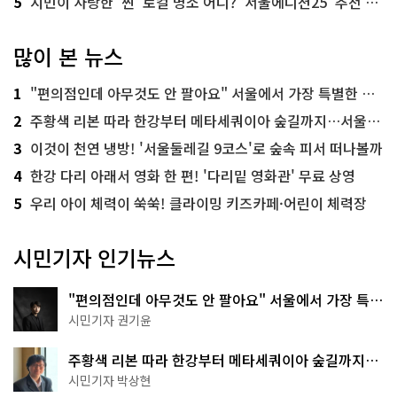
5
시민이 사랑한 '찐' 로컬 명소 어디? '서울에디션25' 추천 코스
많이 본 뉴스
1
"편의점인데 아무것도 안 팔아요" 서울에서 가장 특별한 편의점의 정체
2
주황색 리본 따라 한강부터 메타세쿼이아 숲길까지…서울둘레길 15코스
3
이것이 천연 냉방! '서울둘레길 9코스'로 숲속 피서 떠나볼까
4
한강 다리 아래서 영화 한 편! '다리밑 영화관' 무료 상영
5
우리 아이 체력이 쑥쑥! 클라이밍 키즈카페·어린이 체력장
시민기자 인기뉴스
"편의점인데 아무것도 안 팔아요" 서울에서 가장 특별
한 편의점의 정체
시민기자 권기윤
주황색 리본 따라 한강부터 메타세쿼이아 숲길까지…
서울둘레길 15코스
시민기자 박상현