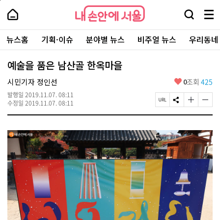
본
페
내
문
이
내
손
검
메
바
지
손
안
색
뉴
로
상
안
주
에
창
전
가
단
에
뉴스홈
기획·이슈
분야별 뉴스
비주얼 뉴스
우리동네
요
서
열
체
기
으
서
서
울
기
보
로
울
비
기
이
-
예술을 품은 남산골 한옥마을
스
동
서
바
울
좋
시민기자 정인선
0
조회
425
로
시
아
가
대
발행일
2019.11.07. 08:11
요
기
페
S
글
글
표
수정일
2019.11.07. 08:11
이
N
자
자
소
지
S
크
크
통
U
공
기
기
포
R
유
크
작
털
L
하
게
게
복
기
변
변
사
경
경
하
하
기
기