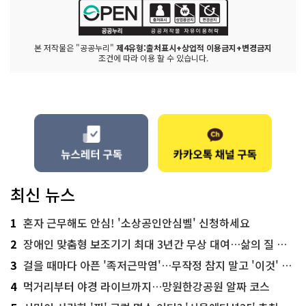
본 저작물은 "공공누리"
제4유형:출처표시+상업적 이용금지+변경금지
조건에 따라 이용 할 수 있습니다.
최신 뉴스
1
혼자 근무해도 안심! '소상공인안심벨' 신청하세요
2
장애인 맞춤형 보조기기 최대 3년간 무상 대여…삶의 질 높인다
3
걸을 때마다 아픈 '족저근막염'…무작정 참지 말고 '이것' 해보세요!
4
먹거리부터 야경 라이브까지…망원한강공원 알짜 코스