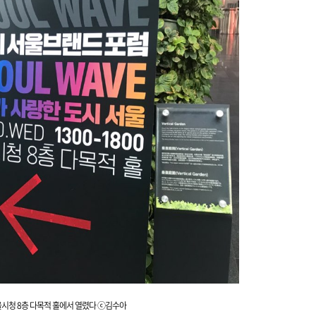
시청 8층 다목적 홀에서 열렸다 ⓒ김수아