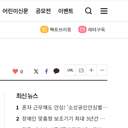
어린이신문
공모전
이벤트
검
메
색
뉴
창
전
열
체
팩트브리핑
레터구독
기
보
기
카
좋
트
페
0
페
인
글
글
카
위
이
아
이
쇄
자
자
오
터
스
요
지
하
크
크
톡
북
U
기
기
기
R
새
크
작
L
창
게
게
최신 뉴스
복
열
변
변
사
림
경
경
하
하
1
혼자 근무해도 안심! '소상공인안심벨' 신청하세요
기
기
2
장애인 맞춤형 보조기기 최대 3년간 무상 대여…삶의 질 높인다