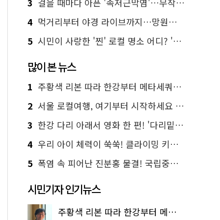
3
걸을 때마다 아픈 '족저근막염'…무작정 참지 말고 '이것' 해보세요!
4
먹거리부터 야경 라이브까지…망원한강공원 알짜 코스
5
시민이 사랑한 '찐' 로컬 명소 어디? '서울에디션25' 추천 코스
많이 본 뉴스
1
주황색 리본 따라 한강부터 메타세쿼이아 숲길까지…서울둘레길 15코스
2
서울 로컬여행, 여기부터 시작하세요 '서울에디션25'
3
한강 다리 아래서 영화 한 편! '다리밑 영화관' 무료 상영
4
우리 아이 체력이 쑥쑥! 클라이밍 키즈카페·어린이 체력장
5
폭염 속 피어난 진분홍 물결! 국립중앙박물관 배롱나무 명소
시민기자 인기뉴스
주황색 리본 따라 한강부터 메타세쿼이아 숲길까지…서울둘레길 15코스