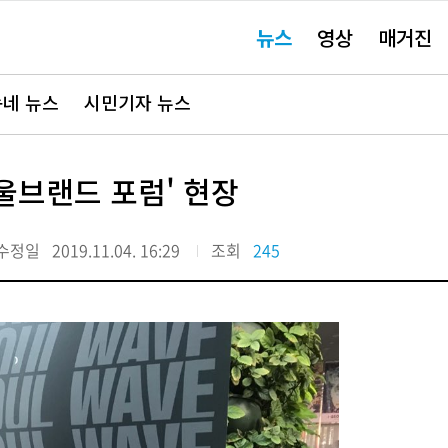
주
뉴스
영상
매거진
요
서
비
스
바
네 뉴스
시민기자 뉴스
로
가
기"
울브랜드 포럼' 현장
수정일
2019.11.04. 16:29
조회
245