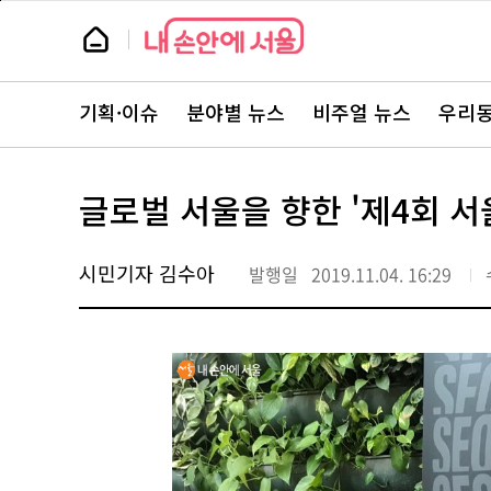
본
페
문
이
뉴
바
지
스
로
상
룸
가
단
뉴
기
으
스
로
기획·이슈
분야별 뉴스
비주얼 뉴스
우리동
주
이
요
동
서
비
스
글로벌 서울을 향한 '제4회 서
바
로
가
기
시민기자 김수아
발행일
2019.11.04. 16:29