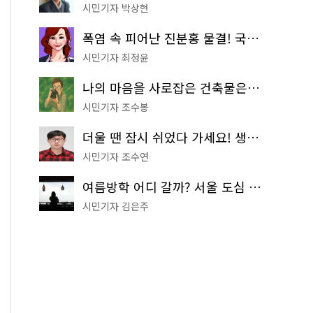
시민기자 박상현
폭염 속 피어난 진분홍 물결! 국립중앙박물관 배롱나무 명소
시민기자 최정윤
나의 마음을 사로잡은 건축물은? '서울시 건축상' 수상작 공개!
시민기자 조수봉
더울 땐 잠시 쉬었다 가세요! 생수 냉장고부터 해피소·무더위쉼터까지
시민기자 조수연
여름방학 어디 갈까? 서울 도심 무료 실내 여행 코스 추천
시민기자 김은주