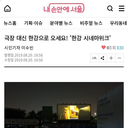
본
페
내
문
이
내
손
검
메
바
지
손
안
색
뉴
로
상
안
주
에
창
전
가
단
에
뉴스홈
기획·이슈
분야별 뉴스
비주얼 뉴스
우리동네
요
서
열
체
기
으
서
서
울
기
보
로
울
비
기
이
-
극장 대신 한강으로 오세요! '한강 시네마위크'
스
동
서
바
울
좋
시민기자 이수빈
0
조회
830
로
시
아
가
대
발행일
2019.08.20. 16:56
요
기
페
S
글
글
표
수정일
2019.08.20. 16:56
이
N
자
자
소
지
S
크
크
통
U
공
기
기
포
R
유
크
작
털
L
하
게
게
복
기
변
변
사
경
경
하
하
기
기