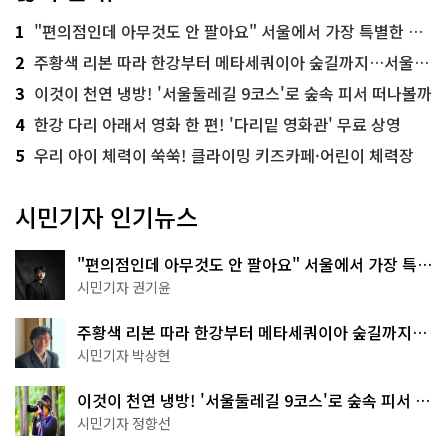
1
"편의점인데 아무것도 안 팔아요" 서울에서 가장 특별한 편의점의 정체
2
주황색 리본 따라 한강부터 메타세쿼이아 숲길까지…서울둘레길 15코스
3
이것이 천연 냉방! '서울둘레길 9코스'로 숲속 피서 떠나볼까
4
한강 다리 아래서 영화 한 편! '다리밑 영화관' 무료 상영
5
우리 아이 체력이 쑥쑥! 클라이밍 키즈카페·어린이 체력장
시민기자 인기뉴스
"편의점인데 아무것도 안 팔아요" 서울에서 가장 특별
한 편의점의 정체
시민기자 권기윤
주황색 리본 따라 한강부터 메타세쿼이아 숲길까지…
서울둘레길 15코스
시민기자 박상현
이것이 천연 냉방! '서울둘레길 9코스'로 숲속 피서 떠
나볼까
시민기자 정향선