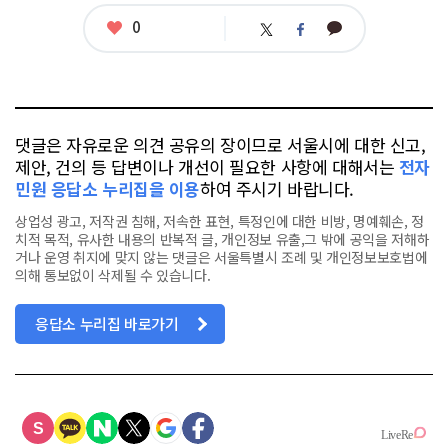
좋
0
카
트
페
아
카
위
이
요
오
터
스
톡
북
댓글은 자유로운 의견 공유의 장이므로 서울시에 대한 신고,
제안, 건의 등 답변이나 개선이 필요한 사항에 대해서는
전자
민원 응답소 누리집을 이용
하여 주시기 바랍니다.
상업성 광고, 저작권 침해, 저속한 표현, 특정인에 대한 비방, 명예훼손, 정
치적 목적, 유사한 내용의 반복적 글, 개인정보 유출,그 밖에 공익을 저해하
거나 운영 취지에 맞지 않는 댓글은 서울특별시 조례 및 개인정보보호법에
의해 통보없이 삭제될 수 있습니다.
응답소 누리집 바로가기