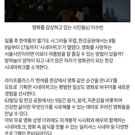
영화를 감상하고 있는 시민들(c) 이수빈
일몰 후 한여름의 열기도 사그라들 무렵, 한강공원에서는 8월
9일부터 17일까지 '시네마위크'가 열렸다.
영화를 사랑하는
서울시민이라면 이보다 여름밤을 잘 즐길 수 있는 방법이 있을까?
밤하늘이 암막이 되고 내가 앉은 자리가 영화관이 되는 한강
시네마위크를 소개한다.
라이프플러스가 '한여름 한강에서 영화 같은 순간을 만나다'를
모토로 기획한 시네마위크는
평범한 일상도 영화로 바꾸어줄 새로운
경험을 선사한다.
63
빌딩 앞 한강 공원에서는 9일간 음식, 음악, 자존감을 비롯하여
건강한 삶이란 무엇인가를 사유해볼 수 있는 테마로 꾸려진 영화들을
만날 수 있다.
야외 무료 영화 상영 이외에도 미개봉작 시사회와 배우와 함께하는
시네마토크, 영화 속 음식을 맛볼 수 있는 딜리셔스 시네마 등
다양한
프로그램이 준비되어있다.