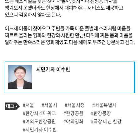
또는 페스티벌을 찾는 것이 아닐까.
돗자리나 캠핑용 의자를
챙겨오지 못했더라도 현장에서 대여해주는 서비스도 제공하고
있으니 걱정하지 않아도 된다.
어느새 어둠이 찾아오고 주변을 가득 메운 풀벌레 소리처럼 마음을
찌르르 울리는 영화와 한강의 시원한 만남!
더위에 찌든 몸과 마음을
달래주는 만족스러운 영화제였고 다음 해에도 무조건 방문하고 싶다.
기
시민기자 이수빈
사
작
성
자
프
로
기
필
태
#서울
#서울시
#서울시청
#서울특별시
사
그
관
#한강시네마위크
#한강공원
#한강몽땅
련
#여의도한강공원
#야외영화
#극장 대신 한강
태
그
#시민기자 이수빈