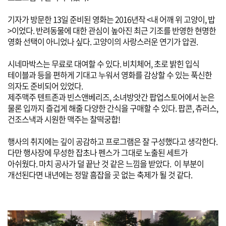
기자가 방문한 13일 준비된 영화는 2016년작 <내 어깨 위 고양이, 밥
>이었다.
반려동물에 대한 관심이 높아진 최근 기조를 반영한 현명한
영화 선택이 아니었나 싶다.
고양이의 사랑스러운 연기가 압권.
시네마박스는 무료로 대여할 수 있다. 비치체어, 초로 밝힌 입식
테이블과 등을 편하게 기대고 누워서 영화를 감상할 수 있는 푹신한
의자도 준비되어 있었다.
제주맥주 텐트존과 빈스앤베리즈, 소녀방앗간 팝업스토어에서 눈은
물론 입까지 즐겁게 해줄 다양한 간식을 구매할 수 있다.
팝콘, 츄러스,
건조스낵과 시원한 맥주는 찰떡궁합!
행사의 취지에는 깊이 공감하고 프로그램은 잘 구성했다고 생각한다.
다만 행사장에 무성한 잡초나 펜스가 그대로 노출된 세트가
아쉬웠다. 마치 공사가 덜 끝난 것 같은 느낌을 받았다.
이 부분이
개선된다면 내년에는 정말 흠잡을 곳 없는 축제가 될 것 같다.