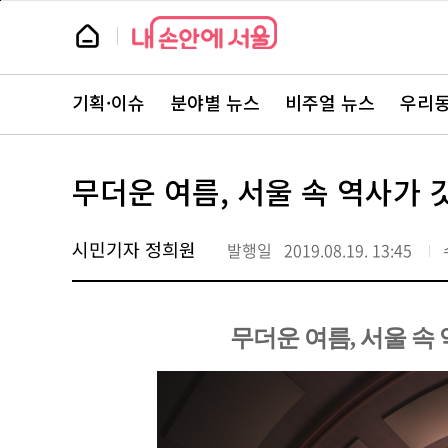
본
페
문
이
뉴
바
지
스
로
상
룸
가
단
뉴
기
으
스
로
기획·이슈
분야별 뉴스
비주얼 뉴스
우리동
주
이
요
동
서
비
스
무더운 여름, 서울 속 역사가 
바
로
가
기
시민기자 정희원
발행일
2019.08.19. 13:45
무더운 여름, 서울 속