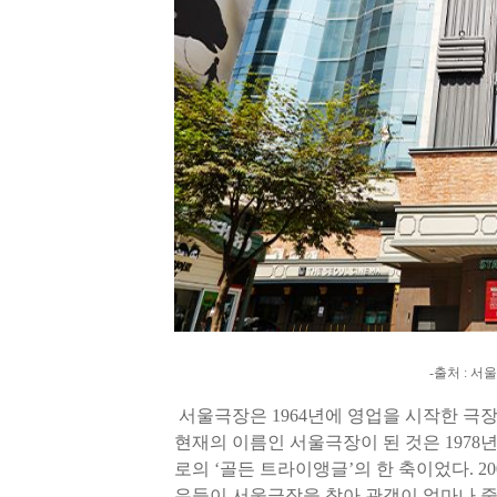
-출처 : 
서울극장은
1964
년에 영업을 시작한 극
현재의 이름인 서울극장이 된 것은
1978
로의
‘
골든 트라이앵글
’
의 한 축이었다
. 2
우들이 서울극장을 찾아 관객이 얼마나 