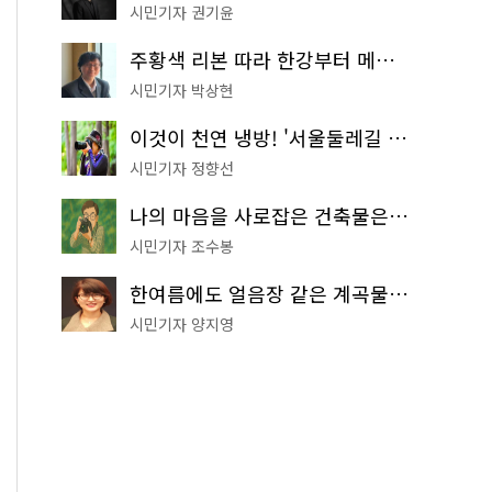
시민기자 권기윤
주황색 리본 따라 한강부터 메타세쿼이아 숲길까지…서울둘레길 15코스
시민기자 박상현
이것이 천연 냉방! '서울둘레길 9코스'로 숲속 피서 떠나볼까
시민기자 정향선
나의 마음을 사로잡은 건축물은? '서울시 건축상' 수상작 공개!
시민기자 조수봉
한여름에도 얼음장 같은 계곡물! 서울 '진관사 계곡'이 천국이네~
시민기자 양지영