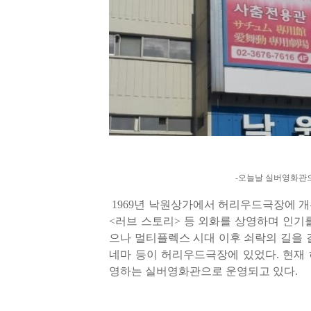
-오늘날 실버영화관으
1969
년 낙원상가에서 허리우드극장에 
<
러브 스토리
>
등 외화를 상영하며 인기
으
나 멀티플렉스 시대 이후 쇠락의 길을
네마 등이 허리우드극장에 있었다
.
현재
영하는 실버영화관으로 운영되고 있다
.