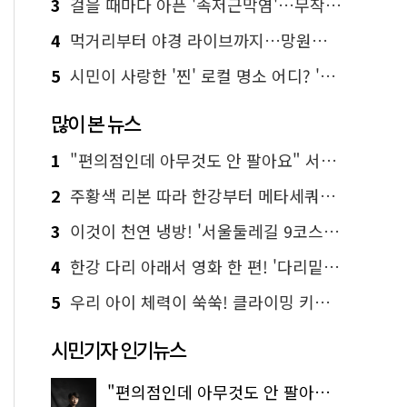
3
걸을 때마다 아픈 '족저근막염'…무작정 참지 말고 '이것' 해보세요!
4
먹거리부터 야경 라이브까지…망원한강공원 알짜 코스
5
시민이 사랑한 '찐' 로컬 명소 어디? '서울에디션25' 추천 코스
많이 본 뉴스
1
"편의점인데 아무것도 안 팔아요" 서울에서 가장 특별한 편의점의 정체
2
주황색 리본 따라 한강부터 메타세쿼이아 숲길까지…서울둘레길 15코스
3
이것이 천연 냉방! '서울둘레길 9코스'로 숲속 피서 떠나볼까
4
한강 다리 아래서 영화 한 편! '다리밑 영화관' 무료 상영
5
우리 아이 체력이 쑥쑥! 클라이밍 키즈카페·어린이 체력장
시민기자 인기뉴스
"편의점인데 아무것도 안 팔아요" 서울에서 가장 특별한 편의점의 정체