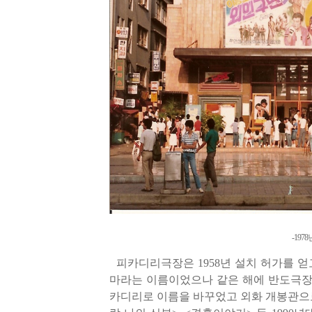
-197
피카디리극장은
1958
년 설치 허가를 
마라는 이
름이었으나 같은 해에 반도극
카디리로 이름을 바꾸었고 외화 개봉관