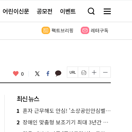
어린이신문
공모전
이벤트
검
메
색
뉴
창
전
열
체
팩트브리핑
레터구독
기
보
기
카
좋
트
페
0
페
인
글
글
카
위
이
아
이
쇄
자
자
오
터
스
요
지
하
크
크
톡
북
U
기
기
기
R
새
크
작
L
창
게
게
최신 뉴스
복
열
변
변
사
림
경
경
하
하
1
혼자 근무해도 안심! '소상공인안심벨' 신청하세요
기
기
2
장애인 맞춤형 보조기기 최대 3년간 무상 대여…삶의 질 높인다