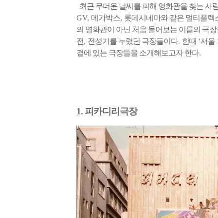
최근 무더운 날씨를 피해 영화관을 찾는 사
GV,
메가박스
,
롯데시네마와 같은 멀티플렉
의 영화관이 아닌 처음 들어보는 이름의 극장
전
,
전성기를 누렸던 극장들이다
.
한때
‘
서울
곁에 있는 극장들을 소개해보고자 한다
.
1. 피카디리극장