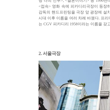
랑 나의 신부
>, <
결혼이야기
>
등
1990
년
<
접속
>
영화 속에 피카디리극장이 등장
감독의 핸드프린팅을 극장 앞 광장에 설
시대 이후 이름을 여러 차례 바꿨다
.
프리
는
CGV
피카디리
1958
이라는 이름을 갖
2.
서울극장