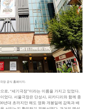
서울극장 공식 홈페이지-
장으로
, “
세기극장
”
이라는 이름을 가지고 있었다
.
년이었다
.
서울극장은 단성사
,
피카디리와 함께 종
000
년대 초까지만 해도 영화 개봉일에 감독과 배
줄을 서있는지 확인하기 위해서였다
.
과거의 명성