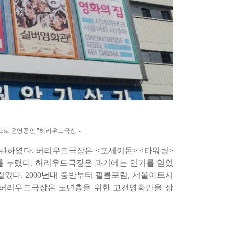
로 운영중인 "허리우드극장"-
개관하였다
.
허리우드극장은
<
포세이돈
> <
타워링
>
를 누렸다
.
허리우드극장은 과거에는 인기를 얻었
 걸었다
. 2000
년대 중반부터 필름포럼
,
서울아트시
 허리우드극장은 노년층을 위한 고전영화만을 상