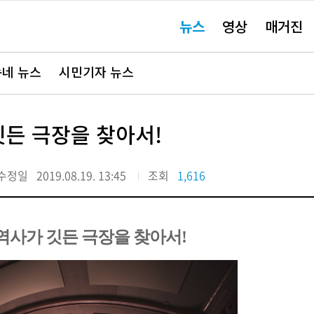
주
뉴스
영상
매거진
요
서
비
스
바
네 뉴스
시민기자 뉴스
로
가
기"
깃든 극장을 찾아서!
수정일
2019.08.19. 13:45
조회
1,616
 역사가 깃든 극장을 찾아서!