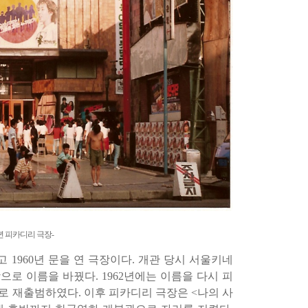
8년 피카디리 극장-
얻고
1960
년 문을 연 극장이다
.
개관 당시 서울키네
장으로 이름을 바꿨다
. 1962
년에는 이름을 다시 피
으로 재출범하였다
.
이후 피카디리 극장은
<
나의 사