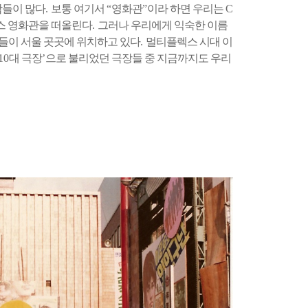
람들이 많다
.
보통 여기서
“
영화관
”
이
라 하면 우리는
C
스 영화관을 떠올린다
.
그러나 우리에게 익숙한 이름
들이 서울 곳곳에 위치하고 있다
.
멀티플렉스 시대 이
10
대 극장
’
으로 불리었던 극장들 중 지금까지도 우리