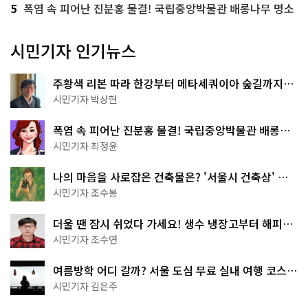
5
폭염 속 피어난 진분홍 물결! 국립중앙박물관 배롱나무 명소
시민기자 인기뉴스
주황색 리본 따라 한강부터 메타세쿼이아 숲길까지…
서울둘레길 15코스
시민기자 박상현
폭염 속 피어난 진분홍 물결! 국립중앙박물관 배롱나
무 명소
시민기자 최정윤
나의 마음을 사로잡은 건축물은? '서울시 건축상' 수
상작 공개!
시민기자 조수봉
더울 땐 잠시 쉬었다 가세요! 생수 냉장고부터 해피소
·무더위쉼터까지
시민기자 조수연
여름방학 어디 갈까? 서울 도심 무료 실내 여행 코스
추천
시민기자 김은주