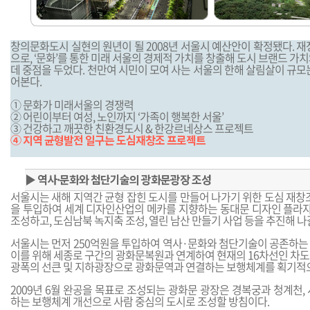
창의문화도시 실현의 원년이 될 2008년 서울시 예산안이 확정됐다. 재정
으로, ‘문화’를 통한 미래 서울의 경제적 가치를 창출해 도시 브랜드 가
데 중점을 두었다. 천만여 시민이 모여 사는 서울의 한해 살림살이 규모
어본다.
① 문화가 미래서울의 경쟁력
② 어린이부터 여성, 노인까지 ‘가족이 행복한 서울’
③ 건강하고 깨끗한 친환경도시 & 한강르네상스 프로젝트
④ 지역 균형발전 일구는 도심재창조 프로젝트
▶
역사·문화와 첨단기술의 광화문광장 조성
서울시는 새해 지역간 균형 잡힌 도시를 만들어 나가기 위한 도심 재창조
을 투입하여 세계 디자인산업의 메카를 지향하는 동대문 디자인 플라
조성하고, 도심남북 녹지축 조성, 열린 남산 만들기 사업 등을 추진해 나
서울시는 먼저 250억원을 투입하여 역사·문화와 첨단기술이 공존하는
이를 위해 세종로 구간의 광화문복원과 연계하여 현재의 16차선인 차도
광폭의 선큰 및 지하광장으로 광화문역과 연결하는 보행체계를 획기적
2009년 6월 완공을 목표로 조성되는 광화문 광장은 경복궁과 청계천,
하는 보행체계 개선으로 사람 중심의 도시로 조성할 방침이다.