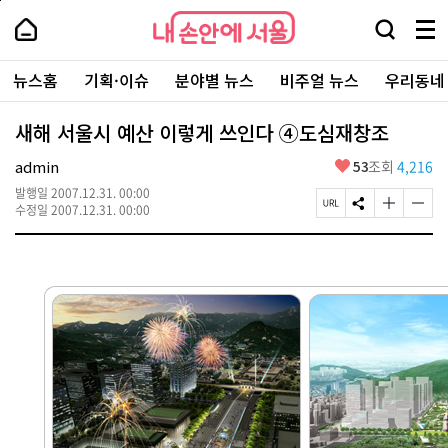
본
페
내
문
이
내
손
검
메
바
지
손
안
색
뉴
로
상
안
주
에
창
전
가
단
에
뉴스홈
기획·이슈
분야별 뉴스
비주얼 뉴스
우리동네
요
서
열
체
기
으
서
서
울
기
보
로
울
비
기
이
-
새해 서울시 예산 이렇게 쓰인다 ④도심재창조
스
동
서
바
울
좋
admin
53
조회
4,216
로
시
아
가
대
발행일
2007.12.31. 00:00
요
기
페
S
글
글
표
수정일
2007.12.31. 00:00
이
N
자
자
소
지
S
크
크
통
U
공
기
기
포
R
유
크
작
털
L
하
게
게
복
기
변
변
사
경
경
하
하
기
기