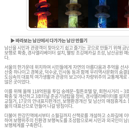
▶
바라보는 남산에서 다가가는 남산 만들기
남산을 시민과 관광객이 찾아오기 쉽고 즐기는 곳으로 만들기 위해 금년
보행로 확충, 경사엘리베이터 설치, 웰빙 조깅메카길 조성, 남산공원 
다.
서울의 한가운데 위치하여 시민들에게 자연의 아름다움과 추억을 선사
산중 하나이고 경복궁, 덕수궁, 인사동 등과 함께 우리역사문화의 숨결
도심속의 대표적 여가생활과 관광의 보고이나 차량위주의 교통체계로 
않은 곳이었다.
이를 위해 올해 118억원을 투입 숭례문~힐튼호텔 앞, 회현사거리 ~
확충 및 개선하고 3호터널 준공기념탑을 정비, 경사엘리베이터를 설치한
교철거, 17곳의 안내표지판개선, 보행환경개선 및 남산의 매점휴게소 
울의 대표산으로 만들어 나갈 방침이다.
더불어 한강진역에서부터 소월길까지 산책로를 개설하고 소파길에 이
하여 보행위주의 친환경 보행녹도를 조성함으로써 시민과 외국인이 남산
보행체계를 구축한다.