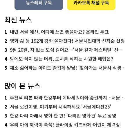
최신 뉴스
1
내년 서울 예산, 어디에 쓰면 좋을까요? 온라인 투표
2
영화·AI 등 192개 강좌 쏟아진다! 서울시민대학 선착순 신청
3
9월 20일, 차 없는 도심 걸어요…'서울 걷자 페스티벌' 선착순 5천명
4
밤에도 식지 않는 더위, 도시를 식히는 시원한 해법은?
5
채소 싫어하는 아이도 즐겁게 냠냠! '찾아가는 서울시 식생활 교육' 현장
많이 본 뉴스
1
주황색 리본 따라 한강부터 메타세쿼이아 숲길까지…서울둘레길 15코스
2
서울 로컬여행, 여기부터 시작하세요 '서울에디션25'
3
한강 다리 아래서 영화 한 편! '다리밑 영화관' 무료 상영
4
우리 아이 체력이 쑥쑥! 클라이밍 키즈카페·어린이 체력장