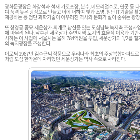
광화문광장은 화강석과 석재 가로포장, 분수, 메모리얼수로, 연못 등 
여 품격 높은 광장으로 만들고 이에 더하여 빛과 조명, 첨단 IT기술을 활
제공하는 등 첨단 과학기술이 어우러진 역사와 문화가 살아 숨쉬는 광장
또 창경궁-종묘-세운상가-퇴계로-남산을 잇는 도심남북 녹지축 조성사업
에 마무리 된다. 낙후된 세운상가 주변지역 토지의 효율적 이용과 기반
시하는 이 사업에 서울시는 올해 784억원을 투입, 세운상가의 1/2를 철
의 녹지광장을 조성한다.
이로써 1967년 김수근씨 작품으로 우리나라 최초의 주상복합아파트로
처럼 도심 한가운데 자리했던 세운상가는 역사 속으로 사라진다.