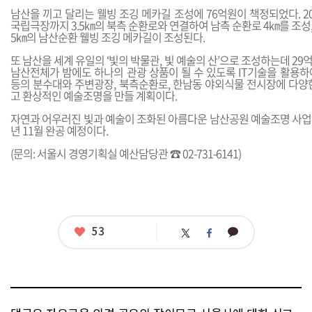
남산을 끼고 달리는 웰빙 조깅 메카길 조성에 76억원이 책정되었다. 2
국립극장까지 3.5㎞의 북측 순환로와 연결하여 남측 순환로 4㎞를 조성,
5㎞의 남산순환 웰빙 조깅 메카길이 조성된다.
또 남산을 세계 유일의 ‘빛의 박물관, 빛 예술의 산’으로 조성하는데 2
남산전체가 밤에도 하나의 관광 상품이 될 수 있도록 IT기술을 활용하
등의 분수대와 주변광장, 북측순환로, 한남동 야외식물 전시장에 다양
고 환상적인 예술조명을 만들 계획이다.
자연과 어우러진 빛과 예술이 조화된 아름다운 남산공원 예술조명 사업은 올
년 11월 완공 예정이다.
(문의: 서울시 경영기획실 예산담당관 ☎ 02-731-6141)
좋
53
카
트
페
아
카
위
이
요
오
터
스
톡
북