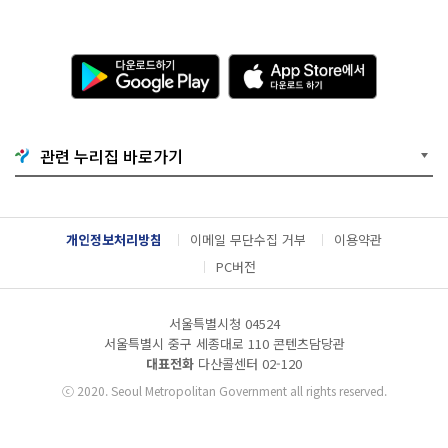
다
A
운
p
로
p
드
S
하
t
기
o
관련 누리집 바로가기
G
r
o
e
o
에
g
서
l
다
개인정보처리방침
이메일 무단수집 거부
이용약관
e
운
P
로
PC버전
l
드
a
하
y
기
서울특별시청 04524
서울특별시 중구 세종대로 110 콘텐츠담당관
대표전화
다산콜센터
02-120
ⓒ
2020. Seoul Metropolitan Government all rights reserved.