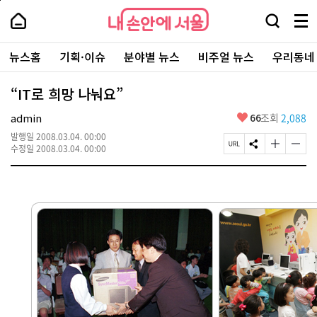
본
페
내
문
이
내
손
검
메
바
지
손
안
색
뉴
로
상
안
주
에
창
전
가
단
에
뉴스홈
기획·이슈
분야별 뉴스
비주얼 뉴스
우리동네
요
서
열
체
기
으
서
서
울
기
보
로
울
비
기
이
-
“IT로 희망 나눠요”
스
동
서
바
울
좋
admin
66
조회
2,088
로
시
아
가
대
발행일
2008.03.04. 00:00
요
기
페
S
글
글
표
수정일
2008.03.04. 00:00
이
N
자
자
소
지
S
크
크
통
U
공
기
기
포
R
유
크
작
털
L
하
게
게
복
기
변
변
사
경
경
하
하
기
기