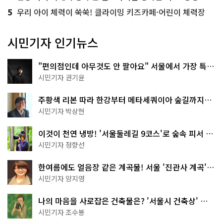
5
우리 아이 체력이 쑥쑥! 클라이밍 키즈카페·어린이 체력장
시민기자 인기뉴스
"편의점인데 아무것도 안 팔아요" 서울에서 가장 특별
한 편의점의 정체
시민기자 권기윤
주황색 리본 따라 한강부터 메타세쿼이아 숲길까지…
서울둘레길 15코스
시민기자 박상현
이것이 천연 냉방! '서울둘레길 9코스'로 숲속 피서 떠
나볼까
시민기자 정향선
한여름에도 얼음장 같은 계곡물! 서울 '진관사 계곡'이
천국이네~
시민기자 양지영
나의 마음을 사로잡은 건축물은? '서울시 건축상' 수
상작 공개!
시민기자 조수봉