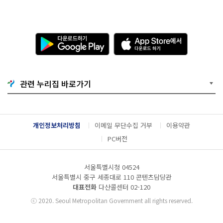
다
A
운
p
로
p
드
S
하
t
기
o
관련 누리집 바로가기
G
r
o
e
o
에
g
서
l
다
개인정보처리방침
이메일 무단수집 거부
이용약관
e
운
P
로
PC버전
l
드
a
하
y
기
서울특별시청 04524
서울특별시 중구 세종대로 110 콘텐츠담당관
대표전화
다산콜센터
02-120
ⓒ
2020. Seoul Metropolitan Government all rights reserved.