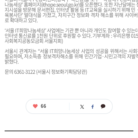
나눔세상’ 홈페이지(
ithope.seoul.go.kr
)를 오픈했다. 또한 지난달에는 
지시설을 방문해 문서편집, 인터넷 활용 등 IT교육을 실시하기 위해 민ㆍ관
육봉사단’ 발대식을 가졌고, 자치구간 정보화 격차 해소를 위해 사이
로 확대하고 있다.
‘서울 IT희망나눔세상’ 사업에는 기관 뿐 아니라 개인도 참여할 수 있는데
인터넷 통신료를 1천원 단위로 후원할 수 있다. 기부계좌 : 우리은행 015-1
사회복지공동모금회 서울지회)
서울시 관계자는 “서울 IT희망나눔세상 사업의 성공을 위해서는 사
필요하며, 저소득층 정보격차해소를 위해 민간기업·시민고객의 자발
밝혔다.
문의 6361-3122 (서울시 정보화기획담당관)
좋
66
카
트
페
아
카
위
이
요
오
터
스
톡
북