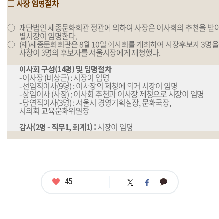
□ 사장 임명절차
○
재단법인 세종문화회관 정관에 의하여 사장은 이사회의 추천을 받
별시장이 임명한다.
○
(재)세종문화회관은 8월 10일 이사회를 개최하여 사장후보자 3명을
사장이 3명의 후보자를 서울시장에게 제청했다.
이사회 구성(14명) 및 임명절차
- 이사장 (비상근) : 시장이 임명
- 선임직이사(9명) : 이사장의 제청에 의거 시장이 임명
- 상임이사 (사장) : 이사회 추천과 이사장 제청으로 시장이 임명
- 당연직이사(3명) : 서울시 경영기획실장, 문화국장,
시의회 교육문화위원장
감사(2명 - 직무1, 회계1) :
시장이 임명
좋
45
카
트
페
아
카
위
이
요
오
터
스
톡
북