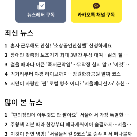
최신 뉴스
1
혼자 근무해도 안심! '소상공인안심벨' 신청하세요
2
장애인 맞춤형 보조기기 최대 3년간 무상 대여…삶의 질 높인다
3
걸을 때마다 아픈 '족저근막염'…무작정 참지 말고 '이것' 해보세요!
4
먹거리부터 야경 라이브까지…망원한강공원 알짜 코스
5
시민이 사랑한 '찐' 로컬 명소 어디? '서울에디션25' 추천 코스
많이 본 뉴스
1
"편의점인데 아무것도 안 팔아요" 서울에서 가장 특별한 편의점의 정체
2
주황색 리본 따라 한강부터 메타세쿼이아 숲길까지…서울둘레길 15코스
3
이것이 천연 냉방! '서울둘레길 9코스'로 숲속 피서 떠나볼까