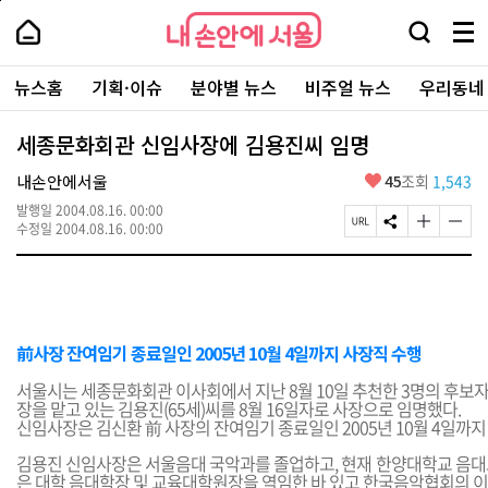
본
페
내
문
이
내
손
검
메
바
지
손
안
색
뉴
로
상
안
주
에
창
전
가
단
에
뉴스홈
기획·이슈
분야별 뉴스
비주얼 뉴스
우리동네
요
서
열
체
기
으
서
서
울
기
보
로
울
비
기
이
-
세종문화회관 신임사장에 김용진씨 임명
스
동
서
바
울
좋
내손안에서울
45
조회
1,543
로
시
아
가
대
발행일
2004.08.16. 00:00
요
기
페
S
글
글
표
수정일
2004.08.16. 00:00
이
N
자
자
소
지
S
크
크
통
U
공
기
기
포
R
유
크
작
털
L
하
게
게
복
기
변
변
前사장 잔여임기 종료일인 2005년 10월 4일까지 사장직 수행
사
경
경
하
하
서울시는 세종문화회관 이사회에서 지난 8월 10일 추천한 3명의 후보
기
기
장을 맡고 있는 김용진(65세)씨를 8월 16일자로 사장으로 임명했다.
신임사장은 김신환 前 사장의 잔여임기 종료일인 2005년 10월 4일까지
김용진 신임사장은 서울음대 국악과를 졸업하고, 현재 한양대학교 음대교
은 대학 음대학장 및 교육대학원장을 역임한 바 있고 한국음악협회의 이