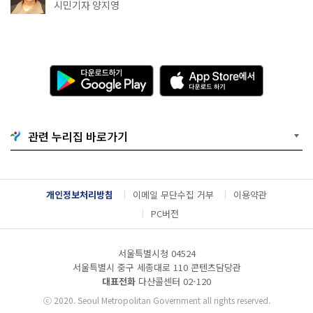
천국이네~
시민기자 양지영
다
A
운
p
로
p
드
S
하
t
기
o
관련 누리집 바로가기
G
r
o
e
o
에
g
서
l
다
개인정보처리방침
이메일 무단수집 거부
이용약관
e
운
P
로
PC버전
l
드
a
하
y
기
서울특별시청 04524
서울특별시 중구 세종대로 110 콘텐츠담당관
대표전화
다산콜센터
02-120
ⓒ
2020. Seoul Metropolitan Government all rights reserved.