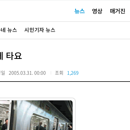
주
뉴스
영상
매거진
요
서
비
스
바
네 뉴스
시민기자 뉴스
로
가
기"
께 타요
정일
2005.03.31. 00:00
조회
1,269