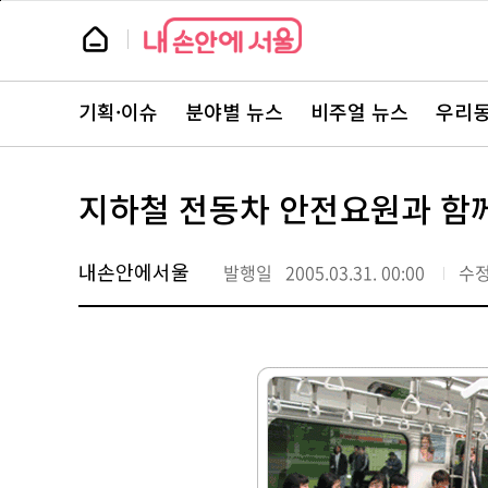
본
페
문
이
뉴
바
지
스
로
상
룸
가
단
뉴
기
으
스
로
기획·이슈
분야별 뉴스
비주얼 뉴스
우리동
주
이
요
동
서
비
스
지하철 전동차 안전요원과 함
바
로
가
기
내손안에서울
발행일
2005.03.31. 00:00
수