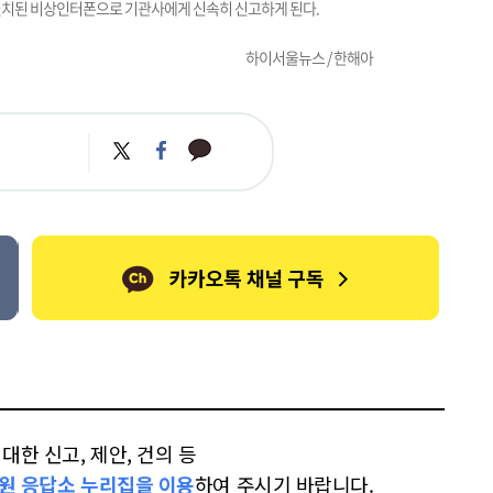
설치된 비상인터폰으로 기관사에게 신속히 신고하게 된다.
하이서울뉴스 / 한해아
카
트
페
카
위
이
오
터
스
톡
북
한 신고, 제안, 건의 등
원 응답소 누리집을 이용
하여 주시기 바랍니다.