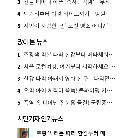
3
걸을 때마다 아픈 '족저근막염'…무작정 참지 말고 '이것' 해보세요!
4
먹거리부터 야경 라이브까지…망원한강공원 알짜 코스
5
시민이 사랑한 '찐' 로컬 명소 어디? '서울에디션25' 추천 코스
많이 본 뉴스
1
주황색 리본 따라 한강부터 메타세쿼이아 숲길까지…서울둘레길 15코스
2
서울 로컬여행, 여기부터 시작하세요 '서울에디션25'
3
한강 다리 아래서 영화 한 편! '다리밑 영화관' 무료 상영
4
우리 아이 체력이 쑥쑥! 클라이밍 키즈카페·어린이 체력장
5
폭염 속 피어난 진분홍 물결! 국립중앙박물관 배롱나무 명소
시민기자 인기뉴스
주황색 리본 따라 한강부터 메타세쿼이아 숲길까지…서울둘레길 15코스