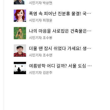
시민기자 박상현
폭염 속 피어난 진분홍 물결! 국립중앙박물관 배롱나무 명소
시민기자 최정윤
나의 마음을 사로잡은 건축물은? '서울시 건축상' 수상작 공개!
시민기자 조수봉
더울 땐 잠시 쉬었다 가세요! 생수 냉장고부터 해피소·무더위쉼터까지
시민기자 조수연
여름방학 어디 갈까? 서울 도심 무료 실내 여행 코스 추천
시민기자 김은주