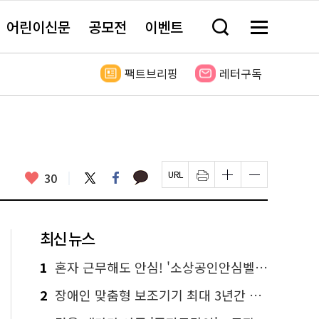
어린이신문
공모전
이벤트
검
메
색
뉴
창
전
열
체
팩트브리핑
레터구독
기
보
기
카
좋
트
페
30
페
인
글
글
카
위
이
아
이
쇄
자
자
오
터
스
요
지
하
크
크
톡
북
U
기
기
기
R
새
크
작
L
창
게
게
최신 뉴스
복
열
변
변
사
림
경
경
하
하
1
혼자 근무해도 안심! '소상공인안심벨' 신청하세요
기
기
2
장애인 맞춤형 보조기기 최대 3년간 무상 대여…삶의 질 높인다