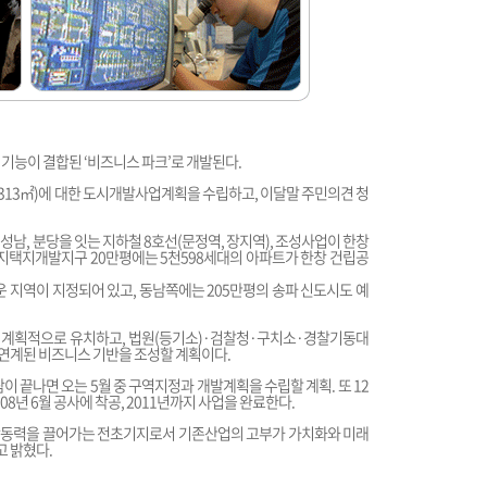
기능이 결합된 ‘비즈니스 파크’로 개발된다.
8천313㎡)에 대한 도시개발사업계획을 수립하고, 이달말 주민의견 청
남, 분당을 잇는 지하철 8호선(문정역, 장지역), 조성사업이 한창
 장지택지개발지구 20만평에는 5천598세대의 아파트가 한창 건립공
운 지역이 지정되어 있고, 동남쪽에는 205만평의 송파 신도시도 예
업을 계획적으로 유치하고, 법원(등기소)·검찰청·구치소·경찰기동대
연계된 비즈니스 기반을 조성할 계획이다.
 끝나면 오는 5월 중 구역지정과 개발계획을 수립할 계획. 또 12
년 6월 공사에 착공, 2011년까지 사업을 완료한다.
장동력을 끌어가는 전초기지로서 기존산업의 고부가 가치화와 미래
 밝혔다.