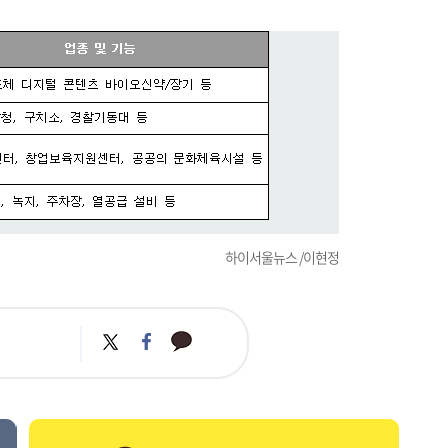
하이서울뉴스 /이현정
카
트
페
카
위
이
오
터
스
톡
북