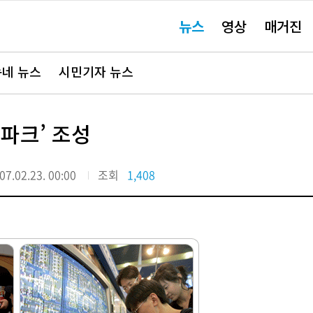
주
뉴스
영상
매거진
요
서
비
스
바
네 뉴스
시민기자 뉴스
로
가
기"
파크’ 조성
07.02.23. 00:00
조회
1,408