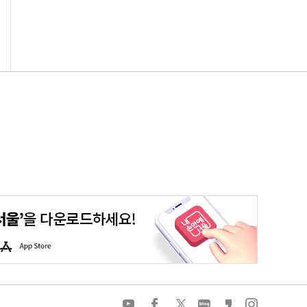
평생학습포털
청년포털
대기환경정보
에코마일리지
A
p
p
S
t
o
유
페
트
네
카
인