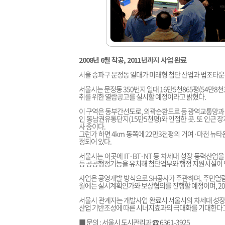
2008년 6월 착공, 2011년까지 사업 완료
서울 송파구 문정동 일대가 미래형 첨단 산업과 법조타운 
서울시는 문정동 350번지 일대 16만5천865평(54만
취를 위한 열람공고를 실시할 예정이라고 밝혔다.
이 구역은 동부간선도로, 외곽순환도로 등 광역교통망과 성
인 동남권유통단지(15만5천평)와 인접한 곳. 또 인근
사 중이다.
그런가 하면 4km 동쪽에 22만3천평의 거여·마천 뉴타
정되어 있다.
서울시는 이곳에 IT·BT·NT 등 차세대 성장 동력산
등 공공행정기능을 유치해 첨단업무와 행정 지원시설이 
사업은 공영개발 방식으로 SH공사가 주관하며, 주민열람이
월에는 실시계획인가와 보상협의를 진행할 예정이며, 2008
서울시 관계자는 개발사업 완료시 서울시의 차세대 성
산업 기반조성에 따른 시너지효과의 극대화를 기대한다고
■ 문의 : 서울시 도시관리과 ☎ 6361-3925