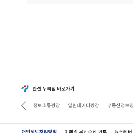
관련 누리집 바로가기
상상대로 서울
정보소통광장
열린데이터광장
부동산정보
개인정보처리방침
이메일 무단수집 거부
뉴스레터