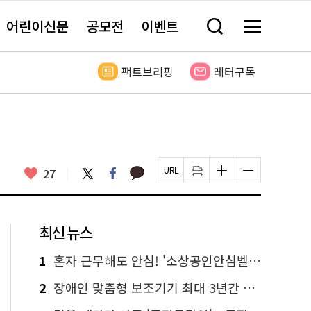
어린이신문
공모전
이벤트
검
메
색
뉴
창
전
열
체
팩트브리핑
레터구독
기
보
기
카
좋
트
페
27
페
인
글
글
카
위
이
아
이
쇄
자
자
오
터
스
요
지
하
크
크
톡
북
U
기
기
기
R
새
크
작
L
창
게
게
최신 뉴스
복
열
변
변
사
림
경
경
하
하
1
혼자 근무해도 안심! '소상공인안심벨' 신청하세요
기
기
2
장애인 맞춤형 보조기기 최대 3년간 무상 대여…삶의 질 높인다