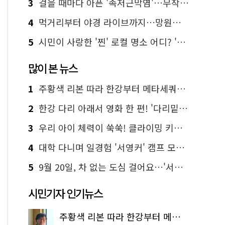
3
걸을 때마다 아픈 '족저근막염'…무작정 참지 말고 '이것' 해보세요!
4
먹거리부터 야경 라이브까지…망원한강공원 알짜 코스
5
시민이 사랑한 '찐' 로컬 명소 어디? '서울에디션25' 추천 코스
많이 본 뉴스
1
주황색 리본 따라 한강부터 메타세쿼이아 숲길까지…서울둘레길 15코스
2
한강 다리 아래서 영화 한 편! '다리밑 영화관' 무료 상영
3
우리 아이 체력이 쑥쑥! 클라이밍 키즈카페·어린이 체력장
4
대학 다니며 일경험 '서영커' 캠프 모집…전액 무료
5
9월 20일, 차 없는 도심 걸어요…'서울 걷자 페스티벌' 선착순 5천명
시민기자 인기뉴스
주황색 리본 따라 한강부터 메타세쿼이아 숲길까지…서울둘레길 15코스