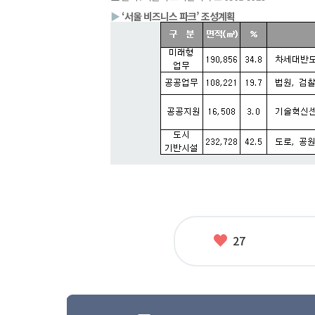
▶
‘서울 비즈니스 파크’ 조성계획
좋
27
아
요