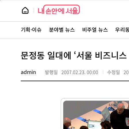
본
페
문
이
뉴
바
지
스
로
상
룸
가
단
뉴
기
으
스
로
기획·이슈
분야별 뉴스
비주얼 뉴스
우리동
주
이
요
동
서
비
스
문정동 일대에 ‘서울 비즈니스 
바
로
가
기
admin
발행일
2007.02.23. 00:00
수정일
20