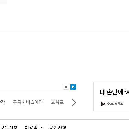
내
손
안
에
'서
광장
공공서비스예약
보육포털
일자리포털
문화포털
G
울'을
o
다
o
운
g
로
l
드
e
 구독신청
이용약관
공지사항
하