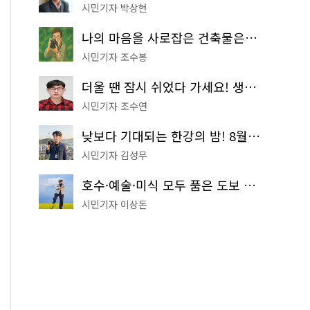
시민기자 박상현
나의 마음을 사로잡은 건축물은? '서울시 건축상' 수상작 공개!
시민기자 조수봉
더울 땐 잠시 쉬었다 가세요! 생수 냉장고부터 해피소·무더위쉼터까지
시민기자 조수연
낮보다 기대되는 한강의 밤! 8월 한정 무료 '한강 밤핑' 예약은?
시민기자 김성무
호수·예술·미식 모두 품은 도보 코스! 서울식물원~LG아트센터~마곡테라스거리
시민기자 이상돈