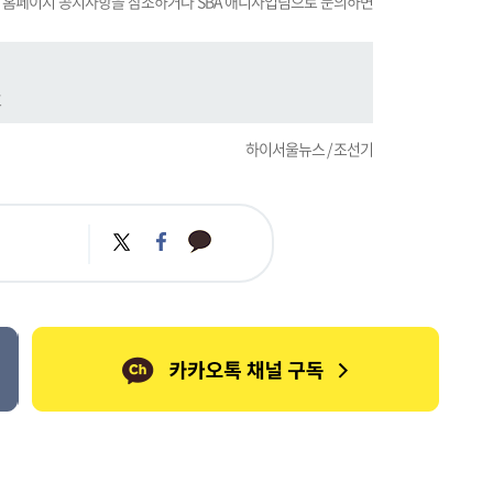
) 홈페이지 공지사항을 참조하거나 SBA 애니사업팀으로 문의하면
호
하이서울뉴스 / 조선기
카
트
페
카
위
이
오
터
스
톡
북