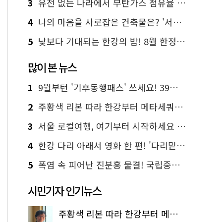
3
유전 없는 나라에서 부탄가스 점유율 1위 가능? Yes, I 'CAN'
4
나의 마음을 사로잡은 건축물은? '서울시 건축상' 수상작 공개!
5
낮보다 기대되는 한강의 밤! 8월 한정 무료 '한강 밤핑' 예약은?
많이 본 뉴스
1
9월부턴 '기후동행패스' 쓰세요! 39세까지 청년 혜택
2
주황색 리본 따라 한강부터 메타세쿼이아 숲길까지…서울둘레길 15코스
3
서울 로컬여행, 여기부터 시작하세요 '서울에디션25'
4
한강 다리 아래서 영화 한 편! '다리밑 영화관' 무료 상영
5
폭염 속 피어난 진분홍 물결! 국립중앙박물관 배롱나무 명소
시민기자 인기뉴스
주황색 리본 따라 한강부터 메타세쿼이아 숲길까지…서울둘레길 15코스