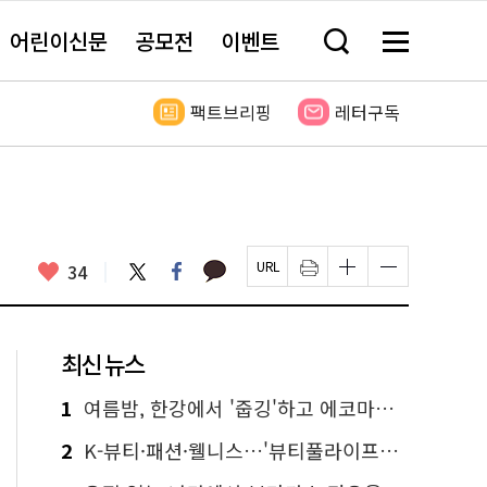
어린이신문
공모전
이벤트
검
메
색
뉴
창
전
열
체
팩트브리핑
레터구독
기
보
기
카
좋
트
페
34
페
인
글
글
카
위
이
아
이
쇄
자
자
오
터
스
요
지
하
크
크
톡
북
U
기
기
기
R
새
크
작
L
창
게
게
최신 뉴스
복
열
변
변
사
림
경
경
하
하
1
여름밤, 한강에서 '줍깅'하고 에코마일리지도 줍줍!
기
기
2
K-뷰티·패션·웰니스…'뷰티풀라이프인서울' 6일부터 사전 예약