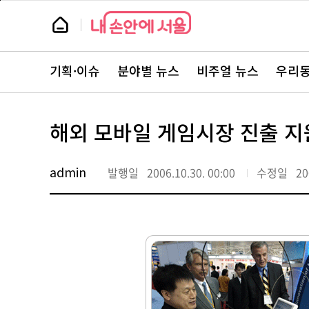
본
페
문
이
뉴
바
지
스
로
상
룸
가
단
뉴
기
으
스
로
기획·이슈
분야별 뉴스
비주얼 뉴스
우리동
주
이
요
동
서
비
스
해외 모바일 게임시장 진출 지
바
로
가
기
admin
발행일
2006.10.30. 00:00
수정일
20