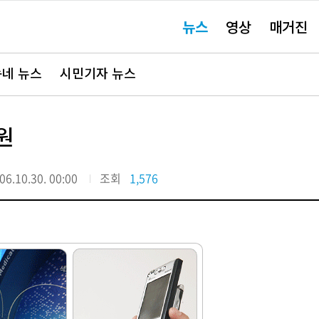
주
뉴스
영상
매거진
요
서
비
스
바
네 뉴스
시민기자 뉴스
로
가
기"
원
06.10.30. 00:00
조회
1,576