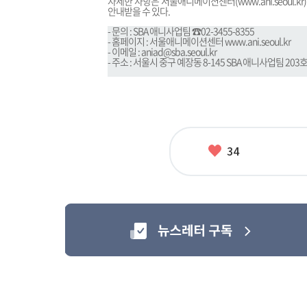
자세한 사항은 서울애니메이션센터(
www.ani.seoul.kr
안내받을 수 있다.
- 문의 : SBA 애니사업팀 ☎02-3455-8355
- 홈페이지 : 서울애니메이션센터
www.ani.seoul.kr
- 이메일 :
aniad@sba.seoul.kr
- 주소 : 서울시 중구 예장동 8-145 SBA 애니사업팀 203
좋
34
아
요