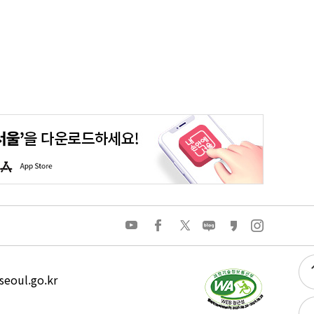
평생학습포털
청년포털
대기환경정보
에코마일리지
A
p
p
S
t
o
유
페
트
네
카
인
r
튜
이
위
이
카
스
e
브
스
터
버
오
타
북
블
스
그
로
토
램
그
리
eoul.go.kr