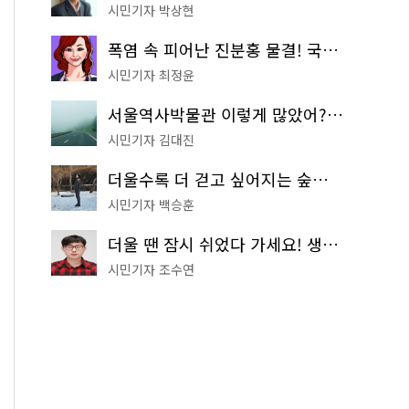
시민기자 박상현
폭염 속 피어난 진분홍 물결! 국립중앙박물관 배롱나무 명소
시민기자 최정윤
서울역사박물관 이렇게 많았어? 주말마다 한 곳씩 떠나는 역사 산책
시민기자 김대진
더울수록 더 걷고 싶어지는 숲길! 서울둘레길 '아차산 코스'
시민기자 백승훈
더울 땐 잠시 쉬었다 가세요! 생수 냉장고부터 해피소·무더위쉼터까지
시민기자 조수연