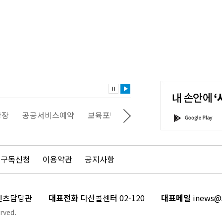
내
손
안
에
'서
광장
공공서비스예약
보육포털
일자리포털
문화포털
G
울'을
o
다
o
운
g
로
l
드
e
 구독신청
이용약관
공지사항
하
P
세
l
요!
a
y
콘텐츠담당관
대표전화
다산콜센터 02-120
대표메일
inews@s
rved.