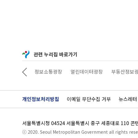
관련 누리집 바로가기
상상대로 서울
정보소통광장
열린데이터광장
부동산정보
개인정보처리방침
이메일 무단수집 거부
뉴스레터
서울특별시청 04524 서울특별시 중구 세종대로 110 
ⓒ 2020. Seoul Metropolitan Government all rights rese