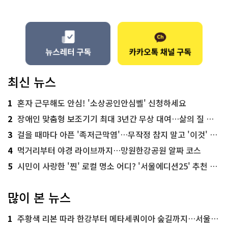
최신 뉴스
1
혼자 근무해도 안심! '소상공인안심벨' 신청하세요
2
장애인 맞춤형 보조기기 최대 3년간 무상 대여…삶의 질 높인다
3
걸을 때마다 아픈 '족저근막염'…무작정 참지 말고 '이것' 해보세요!
4
먹거리부터 야경 라이브까지…망원한강공원 알짜 코스
5
시민이 사랑한 '찐' 로컬 명소 어디? '서울에디션25' 추천 코스
많이 본 뉴스
1
주황색 리본 따라 한강부터 메타세쿼이아 숲길까지…서울둘레길 15코스