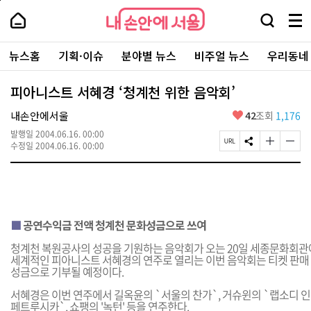
본
페
내
문
이
내
손
검
메
바
지
손
안
색
뉴
로
상
안
주
에
창
전
가
단
에
뉴스홈
기획·이슈
분야별 뉴스
비주얼 뉴스
우리동네
요
서
열
체
기
으
서
서
울
기
보
로
울
비
기
이
-
피아니스트 서혜경 ‘청계천 위한 음악회’
스
동
서
바
울
좋
내손안에서울
42
조회
1,176
로
시
아
가
대
발행일
2004.06.16. 00:00
요
기
페
S
글
글
표
수정일
2004.06.16. 00:00
이
N
자
자
소
지
S
크
크
통
U
공
기
기
포
R
유
크
작
털
L
하
게
게
복
기
변
변
■
공연수익금 전액 청계천 문화성금으로 쓰여
사
경
경
하
하
청계천 복원공사의 성공을 기원하는 음악회가 오는 20일 세종문화회관
기
기
세계적인 피아니스트 서혜경의 연주로 열리는 이번 음악회는 티켓 판매
성금으로 기부될 예정이다.
서혜경은 이번 연주에서 길옥윤의 `서울의 찬가`, 거슈윈의 `랩소디 인
페트루시카`, 쇼팽의 '녹턴' 등을 연주한다.