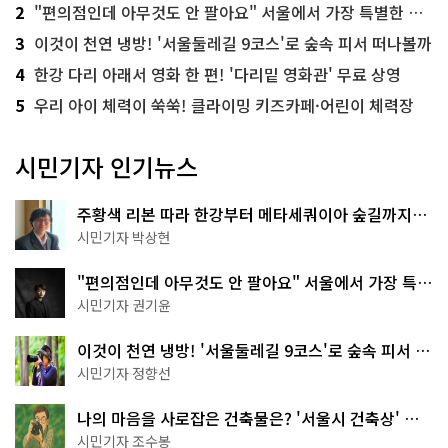
2
"편의점인데 아무것도 안 팔아요" 서울에서 가장 특별한 편의점의 정체
3
이것이 천연 냉방! '서울둘레길 9코스'로 숲속 피서 떠나볼까
4
한강 다리 아래서 영화 한 편! '다리밑 영화관' 무료 상영
5
우리 아이 체력이 쑥쑥! 클라이밍 키즈카페·어린이 체력장
시민기자 인기뉴스
주황색 리본 따라 한강부터 메타세쿼이아 숲길까지…
서울둘레길 15코스
시민기자 박상현
"편의점인데 아무것도 안 팔아요" 서울에서 가장 특별
한 편의점의 정체
시민기자 권기윤
이것이 천연 냉방! '서울둘레길 9코스'로 숲속 피서 떠
나볼까
시민기자 정향선
나의 마음을 사로잡은 건축물은? '서울시 건축상' 수
상작 공개!
시민기자 조수봉