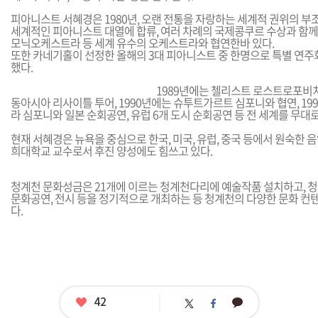
피아니스트 서혜경은 1980년, 오랜 전통을 자랑하는 세계적 권위의 
세계적인 피아니스트 대열에 합류, 여러 차례의 국제콩쿠르 수상과 함께
모닉오케스트라 등 세계 유수의 오케스트라와 협연한바 있다.
또한 카네기홀이 선정한 올해의 3대 피아니스트 중 한명으로 특별 연주
했다.
1989년에는 첼리스트 로스트로포비치
동아시아 리사이틀 투어, 1990년에는 슈투트가르트 심포니와 협연, 19
라 심포니와 일본 순회공연, 유럽 6개 도시 순회공연 등 전 세계를 무대
현재 서혜경은 뉴욕을 중심으로 한국, 미국, 유럽, 중국 등에서 원숙한 
희대학교 교수로서 후진 양성에도 힘쓰고 있다.
청계천 문화성금은 21개에 이르는 청계천다리에 예술작품 설치하고, 청
문화공연, 전시 등을 정기적으로 개최하는 등 청계천의 다양한 문화 컨
다.
좋
42
카
트
페
아
카
위
이