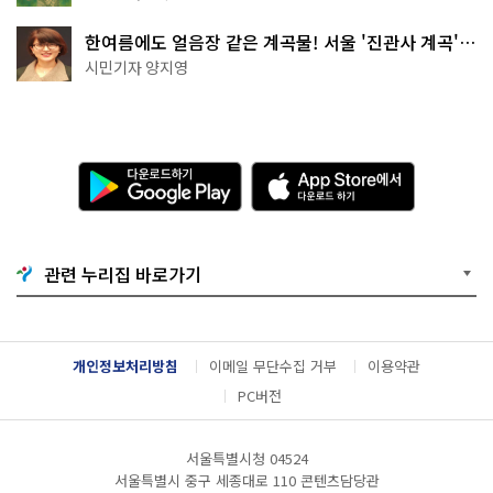
한여름에도 얼음장 같은 계곡물! 서울 '진관사 계곡'이
천국이네~
시민기자 양지영
다
A
운
p
로
p
드
S
하
t
기
o
관련 누리집 바로가기
G
r
o
e
o
에
g
서
l
다
개인정보처리방침
이메일 무단수집 거부
이용약관
e
운
P
로
PC버전
l
드
a
하
y
기
서울특별시청 04524
서울특별시 중구 세종대로 110 콘텐츠담당관