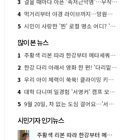
3
걸을 때마다 아픈 '족저근막염'…무작정 참지 말고 '이것' 해보세요!
4
먹거리부터 야경 라이브까지…망원한강공원 알짜 코스
5
시민이 사랑한 '찐' 로컬 명소 어디? '서울에디션25' 추천 코스
많이 본 뉴스
1
주황색 리본 따라 한강부터 메타세쿼이아 숲길까지…서울둘레길 15코스
2
한강 다리 아래서 영화 한 편! '다리밑 영화관' 무료 상영
3
우리 아이 체력이 쑥쑥! 클라이밍 키즈카페·어린이 체력장
4
대학 다니며 일경험 '서영커' 캠프 모집…전액 무료
5
9월 20일, 차 없는 도심 걸어요…'서울 걷자 페스티벌' 선착순 5천명
시민기자 인기뉴스
주황색 리본 따라 한강부터 메타세쿼이아 숲길까지…서울둘레길 15코스