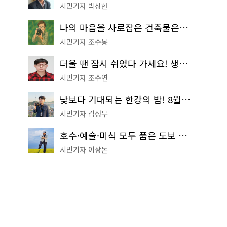
시민기자 박상현
나의 마음을 사로잡은 건축물은? '서울시 건축상' 수상작 공개!
시민기자 조수봉
더울 땐 잠시 쉬었다 가세요! 생수 냉장고부터 해피소·무더위쉼터까지
시민기자 조수연
낮보다 기대되는 한강의 밤! 8월 한정 무료 '한강 밤핑' 예약은?
시민기자 김성무
호수·예술·미식 모두 품은 도보 코스! 서울식물원~LG아트센터~마곡테라스거리
시민기자 이상돈