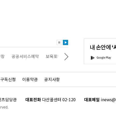
내
손
안
에
'서
광장
공공서비스예약
보육포털
일자리포털
문화포털
G
울'을
o
다
o
운
g
로
l
드
e
 구독신청
이용약관
공지사항
하
P
세
l
요!
a
y
콘텐츠담당관
대표전화
다산콜센터 02-120
대표메일
inews@s
rved.