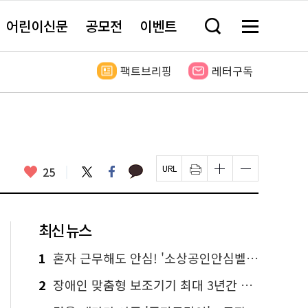
어린이신문
공모전
이벤트
검
메
색
뉴
창
전
열
체
팩트브리핑
레터구독
기
보
기
카
좋
트
페
25
페
인
글
글
카
위
이
아
이
쇄
자
자
오
터
스
요
지
하
크
크
톡
북
U
기
기
기
R
새
크
작
L
창
게
게
최신 뉴스
복
열
변
변
사
림
경
경
하
하
1
혼자 근무해도 안심! '소상공인안심벨' 신청하세요
기
기
2
장애인 맞춤형 보조기기 최대 3년간 무상 대여…삶의 질 높인다