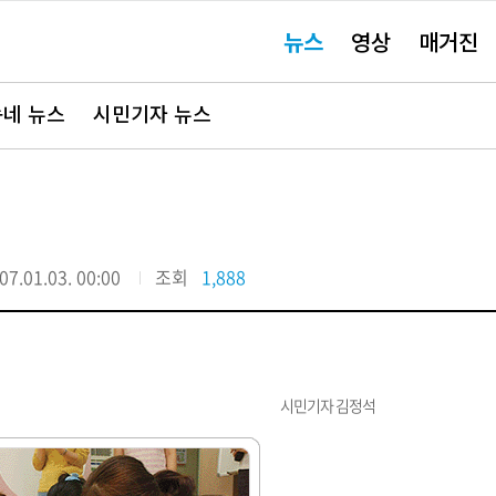
주
뉴스
영상
매거진
요
서
비
스
바
네 뉴스
시민기자 뉴스
로
가
기"
07.01.03. 00:00
조회
1,888
시민기자 김정석