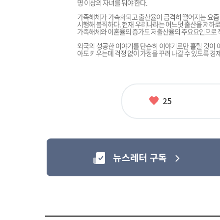
명 이상의 자녀를 둬야 한다.
가족해체가 가속화되고 출산율이 급격히 떨어지는 요즘
시행해 봄직하다. 현재 우리나라는 어느덧 출산율 저하로
가족해체와 이혼율의 증가도 저출산율의 주요요인으로 작
외국의 성공한 이야기를 단순히 이야기로만 흘릴 것이 
아도 키우는데 걱정 없이 가정을 꾸려 나갈 수 있도록 경
좋
25
아
요