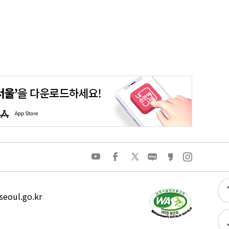
평생학습포털
청년포털
대기환경정보
에코마일리지
A
p
p
S
t
o
유
페
트
네
카
인
r
튜
이
위
이
카
스
e
브
스
터
버
오
타
북
블
스
그
로
토
램
그
리
eoul.go.kr