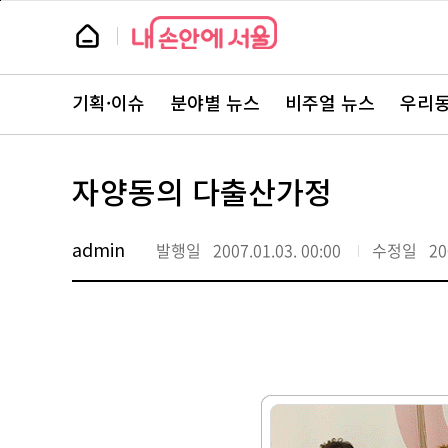
본
페
문
이
뉴
바
지
스
로
상
룸
가
단
뉴
기
으
스
로
기획·이슈
분야별 뉴스
비주얼 뉴스
우리동
주
이
요
동
서
비
스
자양동의 다출산가정
바
로
가
기
admin
발행일
2007.01.03. 00:00
수정일
20