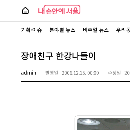
본
페
문
이
뉴
바
지
스
로
상
룸
가
단
뉴
기
으
스
로
기획·이슈
분야별 뉴스
비주얼 뉴스
우리동
주
이
요
동
서
비
스
장애친구 한강나들이
바
로
가
기
admin
발행일
2006.12.15. 00:00
수정일
20