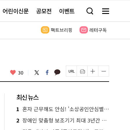
어린이신문
공모전
이벤트
검
메
색
뉴
창
전
열
체
팩트브리핑
레터구독
기
보
기
카
좋
트
페
30
페
인
글
글
카
위
이
아
이
쇄
자
자
오
터
스
요
지
하
크
크
톡
북
U
기
기
기
R
새
크
작
L
창
게
게
최신 뉴스
복
열
변
변
사
림
경
경
하
하
1
혼자 근무해도 안심! '소상공인안심벨' 신청하세요
기
기
2
장애인 맞춤형 보조기기 최대 3년간 무상 대여…삶의 질 높인다