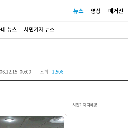
주
뉴스
영상
매거진
요
서
비
스
바
네 뉴스
시민기자 뉴스
로
가
기"
06.12.15. 00:00
조회
1,506
시민기자 지혜영