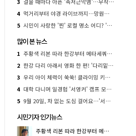
3
걸을 때마다 아픈 '족저근막염'…무작정 참지 말고 '이것' 해보세요!
4
먹거리부터 야경 라이브까지…망원한강공원 알짜 코스
5
시민이 사랑한 '찐' 로컬 명소 어디? '서울에디션25' 추천 코스
많이 본 뉴스
1
주황색 리본 따라 한강부터 메타세쿼이아 숲길까지…서울둘레길 15코스
2
한강 다리 아래서 영화 한 편! '다리밑 영화관' 무료 상영
3
우리 아이 체력이 쑥쑥! 클라이밍 키즈카페·어린이 체력장
4
대학 다니며 일경험 '서영커' 캠프 모집…전액 무료
5
9월 20일, 차 없는 도심 걸어요…'서울 걷자 페스티벌' 선착순 5천명
시민기자 인기뉴스
주황색 리본 따라 한강부터 메타세쿼이아 숲길까지…서울둘레길 15코스