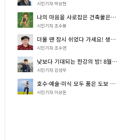
시민기자 박상현
나의 마음을 사로잡은 건축물은? '서울시 건축상' 수상작 공개!
시민기자 조수봉
더울 땐 잠시 쉬었다 가세요! 생수 냉장고부터 해피소·무더위쉼터까지
시민기자 조수연
낮보다 기대되는 한강의 밤! 8월 한정 무료 '한강 밤핑' 예약은?
시민기자 김성무
호수·예술·미식 모두 품은 도보 코스! 서울식물원~LG아트센터~마곡테라스거리
시민기자 이상돈