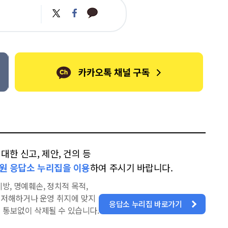
카
트
페
카
위
이
오
터
스
톡
북
한 신고, 제안, 건의 등
원 응답소 누리집을 이용
하여 주시기 바랍니다.
방, 명예훼손, 정치적 목적,
을 저해하거나 운영 취지에 맞지
응답소 누리집 바로가기
 통보없이 삭제될 수 있습니다.