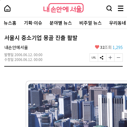
본
페
내
문
이
내
손
검
메
바
지
손
안
색
뉴
로
상
안
주
에
창
전
가
단
에
뉴스홈
기획·이슈
분야별 뉴스
비주얼 뉴스
우리동네
요
서
열
체
기
으
서
서
울
기
보
로
울
비
기
이
-
서울시 중소기업 몽골 진출 활발
스
동
서
바
울
좋
내손안에서울
32
조회
1,295
로
시
아
가
대
발행일
2006.06.12. 00:00
요
기
페
S
글
글
표
수정일
2006.06.12. 00:00
이
N
자
자
소
지
S
크
크
통
U
공
기
기
포
R
유
크
작
털
L
하
게
게
복
기
변
변
사
경
경
하
하
기
기