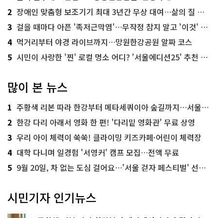
2
장애인 맞춤형 보조기기 최대 3년간 무상 대여…삶의 질 높인다
3
걸을 때마다 아픈 '족저근막염'…무작정 참지 말고 '이것' 해보세요!
4
먹거리부터 야경 라이브까지…망원한강공원 알짜 코스
5
시민이 사랑한 '찐' 로컬 명소 어디? '서울에디션25' 추천 코스
많이 본 뉴스
1
주황색 리본 따라 한강부터 메타세쿼이아 숲길까지…서울둘레길 15코스
2
한강 다리 아래서 영화 한 편! '다리밑 영화관' 무료 상영
3
우리 아이 체력이 쑥쑥! 클라이밍 키즈카페·어린이 체력장
4
대학 다니며 일경험 '서영커' 캠프 모집…전액 무료
5
9월 20일, 차 없는 도심 걸어요…'서울 걷자 페스티벌' 선착순 5천명
시민기자 인기뉴스