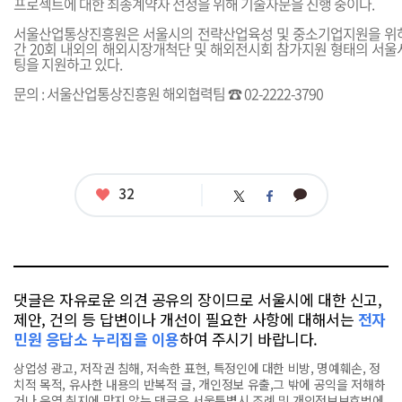
프로젝트에 대한 최종계약자 선정을 위해 기술자문을 진행 중이다.
서울산업통상진흥원은 서울시의 전략산업육성 및 중소기업지원을 위하
간 20회 내외의 해외시장개척단 및 해외전시회 참가지원 형태의 서울
팅을 지원하고 있다.
문의 : 서울산업통상진흥원 해외협력팀 ☎ 02-2222-3790
좋
32
카
트
페
아
카
위
이
요
오
터
스
톡
북
댓글은 자유로운 의견 공유의 장이므로 서울시에 대한 신고,
제안, 건의 등 답변이나 개선이 필요한 사항에 대해서는
전자
민원 응답소 누리집을 이용
하여 주시기 바랍니다.
상업성 광고, 저작권 침해, 저속한 표현, 특정인에 대한 비방, 명예훼손, 정
치적 목적, 유사한 내용의 반복적 글, 개인정보 유출,그 밖에 공익을 저해하
거나 운영 취지에 맞지 않는 댓글은 서울특별시 조례 및 개인정보보호법에