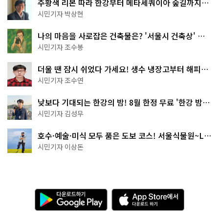
주황색 리본 따라 한강부터 메타세쿼이아 숲길까지…
서울둘레길 15코스
시민기자 박상현
나의 마음을 사로잡은 건축물은? '서울시 건축상' 수
상작 공개!
시민기자 조수봉
더울 땐 잠시 쉬었다 가세요! 생수 냉장고부터 해피소
·무더위쉼터까지
시민기자 조수연
낮보다 기대되는 한강의 밤! 8월 한정 무료 '한강 밤
핑' 예약은?
시민기자 김성무
호수·예술·미식 모두 품은 도보 코스! 서울식물원~LG
아트센터~마곡테라스거리
시민기자 이상돈
다
A
운
p
로
p
드
S