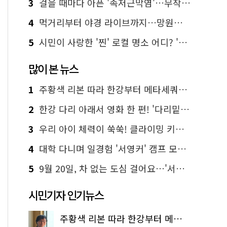
3
걸을 때마다 아픈 '족저근막염'…무작정 참지 말고 '이것' 해보세요!
4
먹거리부터 야경 라이브까지…망원한강공원 알짜 코스
5
시민이 사랑한 '찐' 로컬 명소 어디? '서울에디션25' 추천 코스
많이 본 뉴스
1
주황색 리본 따라 한강부터 메타세쿼이아 숲길까지…서울둘레길 15코스
2
한강 다리 아래서 영화 한 편! '다리밑 영화관' 무료 상영
3
우리 아이 체력이 쑥쑥! 클라이밍 키즈카페·어린이 체력장
4
대학 다니며 일경험 '서영커' 캠프 모집…전액 무료
5
9월 20일, 차 없는 도심 걸어요…'서울 걷자 페스티벌' 선착순 5천명
시민기자 인기뉴스
주황색 리본 따라 한강부터 메타세쿼이아 숲길까지…서울둘레길 15코스