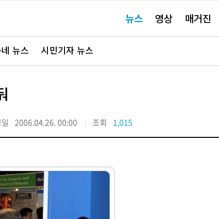
주
뉴스
영상
매거진
요
서
비
스
바
네 뉴스
시민기자 뉴스
로
가
기"
둬
정일
2006.04.26. 00:00
조회
1,015