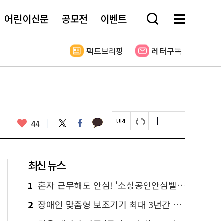
어린이신문
공모전
이벤트
검
메
색
뉴
창
전
열
체
팩트브리핑
레터구독
기
보
기
카
좋
트
페
44
페
인
글
글
카
위
이
아
이
쇄
자
자
오
터
스
요
지
하
크
크
톡
북
U
기
기
기
R
새
크
작
L
창
게
게
최신 뉴스
복
열
변
변
사
림
경
경
하
하
1
혼자 근무해도 안심! '소상공인안심벨' 신청하세요
기
기
2
장애인 맞춤형 보조기기 최대 3년간 무상 대여…삶의 질 높인다