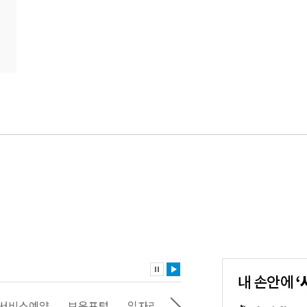
내
손
안
에
'서
스예약
보육포털
일자리포털
문화포털
평생학습포털