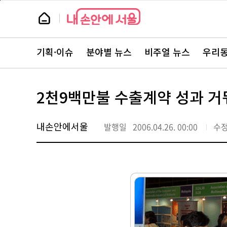
본
페
문
이
뉴
바
지
스
로
상
룸
가
단
뉴
기
으
스
로
기획·이슈
분야별 뉴스
비주얼 뉴스
우리동
주
이
요
동
서
비
스
2천9백만불 수출계약 성과 거
바
로
가
기
내손안에서울
발행일
2006.04.26. 00:00
수