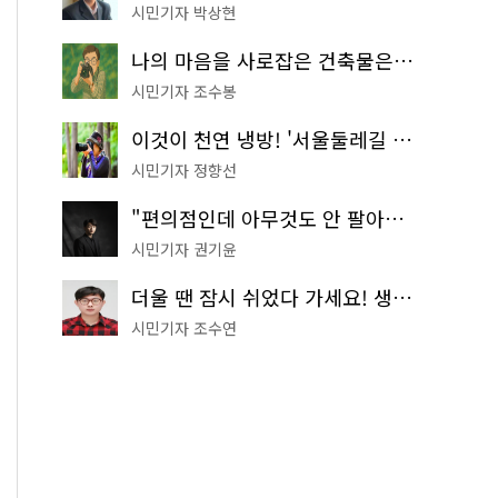
시민기자 박상현
나의 마음을 사로잡은 건축물은? '서울시 건축상' 수상작 공개!
시민기자 조수봉
이것이 천연 냉방! '서울둘레길 9코스'로 숲속 피서 떠나볼까
시민기자 정향선
"편의점인데 아무것도 안 팔아요" 서울에서 가장 특별한 편의점의 정체
시민기자 권기윤
더울 땐 잠시 쉬었다 가세요! 생수 냉장고부터 해피소·무더위쉼터까지
시민기자 조수연