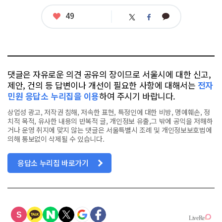
좋
49
카
트
페
아
카
위
이
요
오
터
스
톡
북
댓글은 자유로운 의견 공유의 장이므로 서울시에 대한 신고,
제안, 건의 등 답변이나 개선이 필요한 사항에 대해서는
전자
민원 응답소 누리집을 이용
하여 주시기 바랍니다.
상업성 광고, 저작권 침해, 저속한 표현, 특정인에 대한 비방, 명예훼손, 정
치적 목적, 유사한 내용의 반복적 글, 개인정보 유출,그 밖에 공익을 저해하
거나 운영 취지에 맞지 않는 댓글은 서울특별시 조례 및 개인정보보호법에
의해 통보없이 삭제될 수 있습니다.
응답소 누리집 바로가기