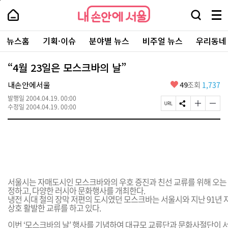
본
페
내
문
이
내
손
검
메
바
지
손
안
색
뉴
로
상
안
주
에
창
전
가
단
에
뉴스홈
기획·이슈
분야별 뉴스
비주얼 뉴스
우리동네
요
서
열
체
기
으
서
서
울
기
보
로
울
비
기
이
-
“4월 23일은 모스크바의 날”
스
동
서
바
울
좋
내손안에서울
49
조회
1,737
로
시
아
가
대
발행일
2004.04.19. 00:00
요
기
페
S
글
글
표
수정일
2004.04.19. 00:00
이
N
자
자
소
지
S
크
크
통
U
공
기
기
포
R
유
크
작
털
L
하
게
게
복
기
변
변
사
경
경
하
하
서울시는 자매도시인 모스크바와의 우호 증진과 친선 교류를 위해 오는 2
기
기
정하고, 다양한 러시아 문화행사를 개최한다.
냉전 시대 철의 장막 저편의 도시였던 모스크바는 서울시와 지난 91년
상호 활발한 교류를 하고 있다.
이번 ‘모스크바의 날’ 행사를 기념하여 대규모 교류단과 문화사절단이 