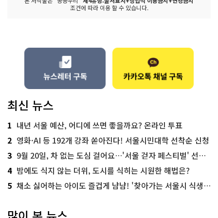
본 저작물은 "공공누리"
제4유형:출처표시+상업적 이용금지+변경금지
조건에 따라 이용 할 수 있습니다.
최신 뉴스
1
내년 서울 예산, 어디에 쓰면 좋을까요? 온라인 투표
2
영화·AI 등 192개 강좌 쏟아진다! 서울시민대학 선착순 신청
3
9월 20일, 차 없는 도심 걸어요…'서울 걷자 페스티벌' 선착순 5천명
4
밤에도 식지 않는 더위, 도시를 식히는 시원한 해법은?
5
채소 싫어하는 아이도 즐겁게 냠냠! '찾아가는 서울시 식생활 교육' 현장
많이 본 뉴스