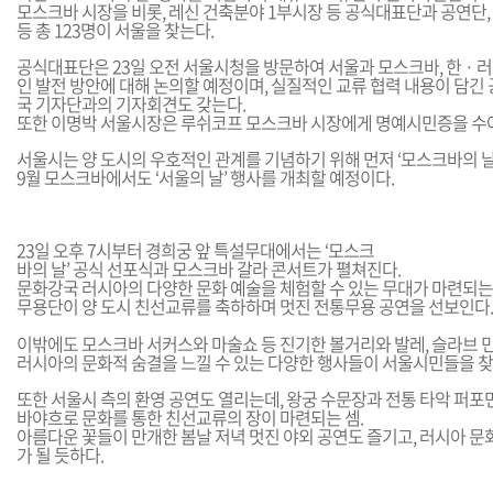
모스크바 시장을 비롯, 레신 건축분야 1부시장 등 공식대표단과 공연단,
등 총 123명이 서울을 찾는다.
공식대표단은 23일 오전 서울시청을 방문하여 서울과 모스크바, 한 · 
인 발전 방안에 대해 논의할 예정이며, 실질적인 교류 협력 내용이 담긴
국 기자단과의 기자회견도 갖는다.
또한 이명박 서울시장은 루쉬코프 모스크바 시장에게 명예시민증을 수
서울시는 양 도시의 우호적인 관계를 기념하기 위해 먼저 ‘모스크바의 날
9월 모스크바에서도 ‘서울의 날’ 행사를 개최할 예정이다.
23일 오후 7시부터 경희궁 앞 특설무대에서는 ‘모스크
바의 날’ 공식 선포식과 모스크바 갈라 콘서트가 펼쳐진다.
문화강국 러시아의 다양한 문화 예술을 체험할 수 있는 무대가 마련되는
무용단이 양 도시 친선교류를 축하하며 멋진 전통무용 공연을 선보인다.
이밖에도 모스크바 서커스와 마술쇼 등 진기한 볼거리와 발레, 슬라브 민
러시아의 문화적 숨결을 느낄 수 있는 다양한 행사들이 서울시민들을 찾
또한 서울시 측의 환영 공연도 열리는데, 왕궁 수문장과 전통 타악 퍼포
바야흐로 문화를 통한 친선교류의 장이 마련되는 셈.
아름다운 꽃들이 만개한 봄날 저녁 멋진 야외 공연도 즐기고, 러시아 문
가 될 듯하다.