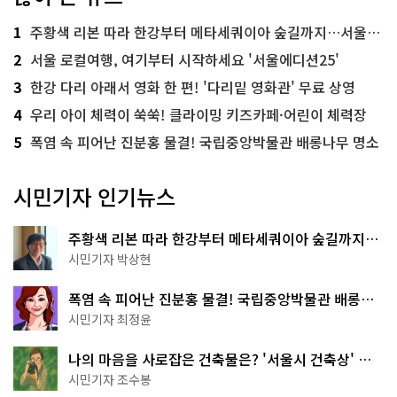
1
주황색 리본 따라 한강부터 메타세쿼이아 숲길까지…서울둘레길 15코스
2
서울 로컬여행, 여기부터 시작하세요 '서울에디션25'
3
한강 다리 아래서 영화 한 편! '다리밑 영화관' 무료 상영
4
우리 아이 체력이 쑥쑥! 클라이밍 키즈카페·어린이 체력장
5
폭염 속 피어난 진분홍 물결! 국립중앙박물관 배롱나무 명소
시민기자 인기뉴스
주황색 리본 따라 한강부터 메타세쿼이아 숲길까지…
서울둘레길 15코스
시민기자 박상현
폭염 속 피어난 진분홍 물결! 국립중앙박물관 배롱나
무 명소
시민기자 최정윤
나의 마음을 사로잡은 건축물은? '서울시 건축상' 수
상작 공개!
시민기자 조수봉