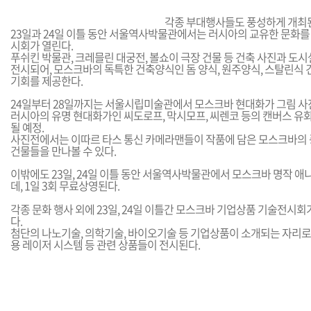
각종 부대행사들도 풍성하게 개최
23일과 24일 이틀 동안 서울역사박물관에서는 러시아의 교유한 문화를
시회가 열린다.
푸쉬킨 박물관, 크레믈린 대궁전, 볼쇼이 극장 건물 등 건축 사진과 도시
전시되어, 모스크바의 독특한 건축양식인 돔 양식, 원주양식, 스탈린식 
기회를 제공한다.
24일부터 28일까지는 서울시립미술관에서 모스크바 현대화가 그림 사
러시아의 유명 현대화가인 씨도로프, 막시모프, 씨렌코 등의 캔버스 유화
될 예정.
사진전에서는 이따르 타스 통신 카메라맨들이 작품에 담은 모스크바의 
건물들을 만나볼 수 있다.
이밖에도 23일, 24일 이틀 동안 서울역사박물관에서 모스크바 명작 
데, 1일 3회 무료상영된다.
각종 문화 행사 외에 23일, 24일 이틀간 모스크바 기업상품 기술전
다.
첨단의 나노기술, 의학기술, 바이오기술 등 기업상품이 소개되는 자리로,
용 레이저 시스템 등 관련 상품들이 전시된다.