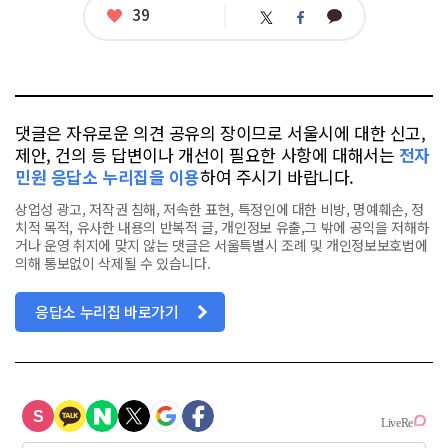
좋
39
카
트
페
아
카
위
이
요
오
터
스
톡
북
댓글은 자유로운 의견 공유의 장이므로 서울시에 대한 신고,
제안, 건의 등 답변이나 개선이 필요한 사항에 대해서는
전자
민원 응답소 누리집을 이용
하여 주시기 바랍니다.
상업성 광고, 저작권 침해, 저속한 표현, 특정인에 대한 비방, 명예훼손, 정
치적 목적, 유사한 내용의 반복적 글, 개인정보 유출,그 밖에 공익을 저해하
거나 운영 취지에 맞지 않는 댓글은 서울특별시 조례 및 개인정보보호법에
의해 통보없이 삭제될 수 있습니다.
응답소 누리집 바로가기