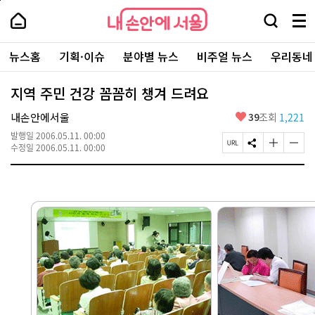
본
페
내
문
이
내
손
검
메
바
지
손
안
색
뉴
로
상
안
주
에
창
전
가
단
에
뉴스홈
기획·이슈
분야별 뉴스
비주얼 뉴스
우리동네
요
서
열
체
기
으
서
서
울
기
보
로
울
비
기
이
-
지역 주민 건강 꼼꼼히 챙겨 드려요
스
동
서
바
울
좋
내손안에서울
39
조회
1,221
로
시
아
가
대
발행일
2006.05.11. 00:00
요
기
페
S
글
글
표
수정일
2006.05.11. 00:00
이
N
자
자
소
지
S
크
크
통
U
공
기
기
포
R
유
크
작
털
L
하
게
게
복
기
변
변
사
경
경
하
하
기
기