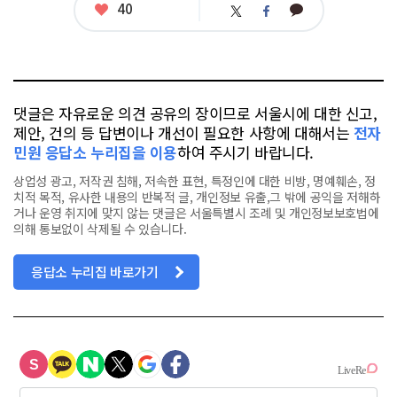
좋
40
카
트
페
아
카
위
이
요
오
터
스
톡
북
댓글은 자유로운 의견 공유의 장이므로 서울시에 대한 신고,
제안, 건의 등 답변이나 개선이 필요한 사항에 대해서는
전자
민원 응답소 누리집을 이용
하여 주시기 바랍니다.
상업성 광고, 저작권 침해, 저속한 표현, 특정인에 대한 비방, 명예훼손, 정
치적 목적, 유사한 내용의 반복적 글, 개인정보 유출,그 밖에 공익을 저해하
거나 운영 취지에 맞지 않는 댓글은 서울특별시 조례 및 개인정보보호법에
의해 통보없이 삭제될 수 있습니다.
응답소 누리집 바로가기