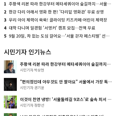
1
주황색 리본 따라 한강부터 메타세쿼이아 숲길까지…서울둘레길 15코스
2
한강 다리 아래서 영화 한 편! '다리밑 영화관' 무료 상영
3
우리 아이 체력이 쑥쑥! 클라이밍 키즈카페·어린이 체력장
4
대학 다니며 일경험 '서영커' 캠프 모집…전액 무료
5
9월 20일, 차 없는 도심 걸어요…'서울 걷자 페스티벌' 선착순 5천명
시민기자 인기뉴스
주황색 리본 따라 한강부터 메타세쿼이아 숲길까지…
서울둘레길 15코스
시민기자 박상현
"편의점인데 아무것도 안 팔아요" 서울에서 가장 특별
한 편의점의 정체
시민기자 권기윤
이것이 천연 냉방! '서울둘레길 9코스'로 숲속 피서 떠
나볼까
시민기자 정향선