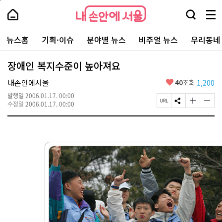
본
페
내
문
이
내
손
검
메
바
지
손
안
색
뉴
로
상
안
주
에
창
전
가
단
에
뉴스홈
기획·이슈
분야별 뉴스
비주얼 뉴스
우리동네
요
서
열
체
기
으
서
서
울
기
보
로
울
비
기
이
-
장애인 복지수준이 높아져요
스
동
서
바
울
좋
내손안에서울
40
조회
1,200
로
시
아
가
대
발행일
2006.01.17. 00:00
요
기
페
S
글
글
표
수정일
2006.01.17. 00:00
이
N
자
자
소
지
S
크
크
통
U
공
기
기
포
R
유
크
작
털
L
하
게
게
복
기
변
변
사
경
경
하
하
기
기