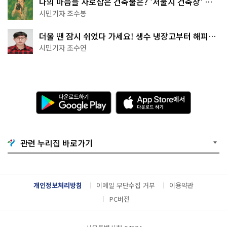
나의 마음을 사로잡은 건축물은? '서울시 건축상' 수
상작 공개!
시민기자 조수봉
더울 땐 잠시 쉬었다 가세요! 생수 냉장고부터 해피소
·무더위쉼터까지
시민기자 조수연
다
A
운
p
로
p
드
S
하
t
기
o
관련 누리집 바로가기
G
r
o
e
o
에
g
서
l
다
개인정보처리방침
이메일 무단수집 거부
이용약관
e
운
P
로
PC버전
l
드
a
하
y
기