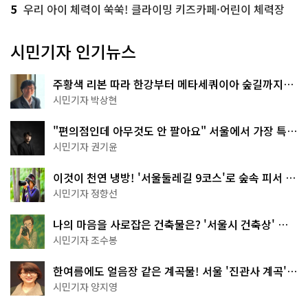
5
우리 아이 체력이 쑥쑥! 클라이밍 키즈카페·어린이 체력장
시민기자 인기뉴스
주황색 리본 따라 한강부터 메타세쿼이아 숲길까지…
서울둘레길 15코스
시민기자 박상현
"편의점인데 아무것도 안 팔아요" 서울에서 가장 특별
한 편의점의 정체
시민기자 권기윤
이것이 천연 냉방! '서울둘레길 9코스'로 숲속 피서 떠
나볼까
시민기자 정향선
나의 마음을 사로잡은 건축물은? '서울시 건축상' 수
상작 공개!
시민기자 조수봉
한여름에도 얼음장 같은 계곡물! 서울 '진관사 계곡'이
천국이네~
시민기자 양지영