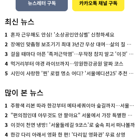
최신 뉴스
1
혼자 근무해도 안심! '소상공인안심벨' 신청하세요
2
장애인 맞춤형 보조기기 최대 3년간 무상 대여…삶의 질 높인다
3
걸을 때마다 아픈 '족저근막염'…무작정 참지 말고 '이것' 해보세요!
4
먹거리부터 야경 라이브까지…망원한강공원 알짜 코스
5
시민이 사랑한 '찐' 로컬 명소 어디? '서울에디션25' 추천 코스
많이 본 뉴스
1
주황색 리본 따라 한강부터 메타세쿼이아 숲길까지…서울둘레길 15코스
2
"편의점인데 아무것도 안 팔아요" 서울에서 가장 특별한 편의점의 정체
3
이것이 천연 냉방! '서울둘레길 9코스'로 숲속 피서 떠나볼까
4
한강 다리 아래서 영화 한 편! '다리밑 영화관' 무료 상영