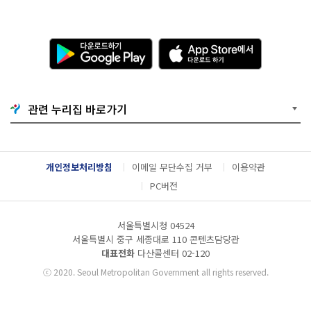
다
A
운
p
로
p
드
S
하
t
기
o
관련 누리집 바로가기
G
r
o
e
o
에
g
서
l
다
개인정보처리방침
이메일 무단수집 거부
이용약관
e
운
P
로
PC버전
l
드
a
하
y
기
서울특별시청 04524
서울특별시 중구 세종대로 110 콘텐츠담당관
대표전화
다산콜센터
02-120
ⓒ
2020. Seoul Metropolitan Government all rights reserved.