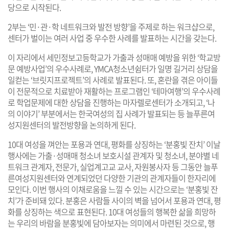
당으로 시작된다.
2부는 ‘민·관·학 네트워크와 발전 방향’을 주제로 하는 워크샵으로,
센터가 벌이는 여러 사업 중 우수한 사례를 발표하는 시간을 갖는다.
이 자리에서 세민정보고등학교가 가출과 성매매 예방을 위한 ‘학교방
문 예방사업’의 우수사례로, YMCA청소년쉼터가 일명 길거리 상담을
일컫는 ‘브릿지프로젝트’의 사례로 발표된다. 또, 혼란을 겪은 아이들
이 전문적으로 치료받아 재활하는 프로그램인 ‘테마여행’의 우수사례
로 학업문제에 대한 상담을 진행하는 마자렐로센터가 소개되고, ‘나
의 이야기’ 부분에서는 한국여성의 집 사례가 발표되는 등 늘푸른여
성지원센터의 발전방향을 논의하게 된다.
10대 여성을 껴안는 포용과 연대, 평화를 상징하는 ‘분홍빛 잔치’ 이날
행사에는 가출·성매매 청소녀 보호시설 관계자 및 청소녀, 분야별 네
트워크 관계자, 전문가, 실업계고교 교사, 자원봉사자 등 그동안 늘푸
른여성지원센터와 연계되었던 다양한 기관의 관계자들이 한자리에
모인다. 이번 행사의 이채로움을 느낄 수 있는 시간으로는 ‘분홍빛 잔
치’가 준비돼 있다. 분홍은 사람들 사이의 벽을 넘어서 포용과 연대, 평
화를 상징하는 색으로 표현된다. 10대 여성들의 행복한 삶을 희망하
는 우리의 바람을 분홍빛에 담아보자는 의미에서 마련된 것으로, 행