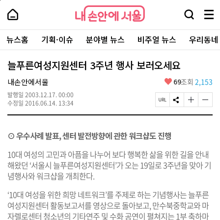
본
페
내
문
이
내
손
검
메
바
지
손
안
색
뉴
로
상
안
주
에
창
전
가
단
에
뉴스홈
기획·이슈
분야별 뉴스
비주얼 뉴스
우리동네
요
서
열
체
기
으
서
서
울
기
보
로
울
비
기
이
-
늘푸른여성지원센터 3주년 행사 보러오세요
스
동
서
바
울
좋
내손안에서울
69
조회
2,153
로
시
아
가
대
발행일
2003.12.17. 00:00
요
기
페
S
글
글
표
수정일
2016.06.14. 13:34
이
N
자
자
소
지
S
크
크
통
U
공
기
기
포
⊙ 우수사례 발표, 센터 발전방향에 관한 워크샵도 진행
R
유
크
작
털
L
하
게
게
복
기
변
변
10대 여성의 고민과 아픔을 나누어 보다 행복한 삶을 위한 길을 안내
사
경
경
해왔던 ‘서울시 늘푸른여성지원센터’가 오는 19일로 3주년을 맞아 기
하
하
념행사와 워크샵을 개최한다.
기
기
‘10대 여성을 위한 희망 네트워크’를 주제로 하는 기념행사는 늘푸른
여성지원센터 활동보고서를 영상으로 돌아보고, 만수북중학교와 마
자렐로센터 청소년의 기타연주 및 수화 공연이 펼쳐지는 1부 축하마