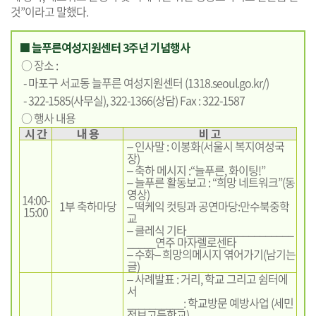
것”이라고 말했다.
■ 늘푸른여성지원센터 3주년 기념행사
○ 장소 :
- 마포구 서교동 늘푸른 여성지원센터 (
1318.seoul.go.kr/
)
- 322-1585(사무실), 322-1366(상담) Fax : 322-1587
○ 행사 내용
시 간
내 용
비 고
– 인사말 : 이봉화(서울시 복지여성국
장)
– 축하 메시지 :“늘푸른, 화이팅!”
– 늘푸른 활동보고 : “희망 네트워크”(동
영상)
14:00-
1부 축하마당
– 떡케익 컷팅과 공연마당:만수북중학
15:00
교
– 클레식 기타___________________
_____연주 마자렐로센타
– 수화– 희망의메시지 엮어가기(남기는
글)
– 사례발표 : 거리, 학교 그리고 쉼터에
서
__________: 학교방문 예방사업 (세민
정보고등학교)