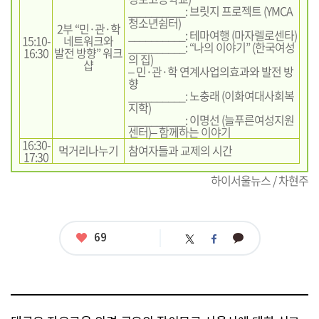
__________: 브릿지 프로젝트 (YMCA
청소년쉼터)
2부 “민·관·학
__________: 테마여행 (마자렐로센타)
15:10-
네트워크와
__________: “나의 이야기” (한국여성
16:30
발전 방향” 워크
의 집)
샵
– 민·관·학 연계사업의효과와 발전 방
향
__________: 노충래 (이화여대사회복
지학)
__________: 이명선 (늘푸른여성지원
센터)– 함께하는 이야기
16:30-
먹거리나누기
참여자들과 교제의 시간
17:30
하이서울뉴스 / 차현주
좋
69
카
트
페
아
카
위
이
요
오
터
스
톡
북