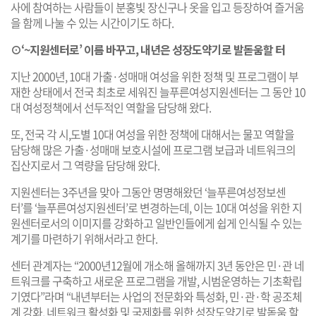
사에 참여하는 사람들이 분홍빛 장신구나 옷을 입고 등장하여 즐거움
을 함께 나눌 수 있는 시간이기도 하다.
⊙‘~지원센터로’ 이름 바꾸고, 내년은 성장도약기로 발돋움할 터
지난 2000년, 10대 가출·성매매 여성을 위한 정책 및 프로그램이 부
재한 상태에서 전국 최초로 세워진 늘푸른여성지원센터는 그 동안 10
대 여성정책에서 선두적인 역할을 담당해 왔다.
또, 전국 각 시,도별 10대 여성을 위한 정책에 대해서는 물꼬 역할을
담당해 많은 가출·성매매 보호시설에 프로그램 보급과 네트워크의
집산지로서 그 역량을 담당해 왔다.
지원센터는 3주년을 맞아 그동안 명명해왔던 ‘늘푸른여성정보센
터’를 ‘늘푸른여성지원센터’로 변경하는데, 이는 10대 여성을 위한 지
원센터로서의 이미지를 강화하고 일반인들에게 쉽게 인식될 수 있는
계기를 마련하기 위해서라고 한다.
센터 관계자는 “2000년12월에 개소해 올해까지 3년 동안은 민·관 네
트워크를 구축하고 새로운 프로그램을 개발, 시범운영하는 기초확립
기였다”라며 “내년부터는 사업의 전문화와 특성화, 민·관·학 공조체
계 강화, 네트워크 활성화 및 국제화를 위한 성장도약기로 발돋움 할