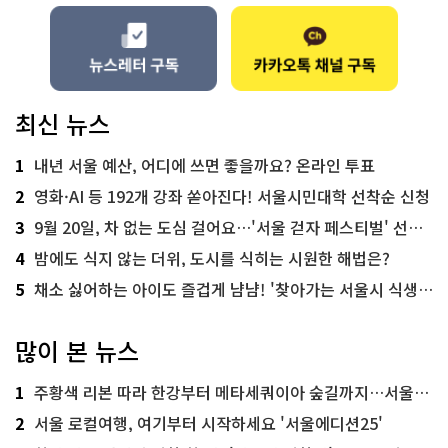
최신 뉴스
1
내년 서울 예산, 어디에 쓰면 좋을까요? 온라인 투표
2
영화·AI 등 192개 강좌 쏟아진다! 서울시민대학 선착순 신청
3
9월 20일, 차 없는 도심 걸어요…'서울 걷자 페스티벌' 선착순 5천명
4
밤에도 식지 않는 더위, 도시를 식히는 시원한 해법은?
5
채소 싫어하는 아이도 즐겁게 냠냠! '찾아가는 서울시 식생활 교육' 현장
많이 본 뉴스
1
주황색 리본 따라 한강부터 메타세쿼이아 숲길까지…서울둘레길 15코스
2
서울 로컬여행, 여기부터 시작하세요 '서울에디션25'