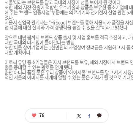
서울’이라는 브랜드를 달고 국내외 시장에 선을 보이게 된 것이다.
또한 해외 시장 진출에 적합한 우수기술과 상품을 보유한 중소기업에 
해 주는 ‘브랜드 인증사업’ 부문에는 의료기기와 전기전자 산업 관련 5
었다.
서울시 산업국 관계자는 “Hi Seoul 브랜드를 통해 서울시가 품질을 
업 제품에 대한 신뢰와 가격 경쟁력을 높일 수 있을 것”이라고 밝혔다.
앞으로 내년 봄까지 브랜드 상품 출시 및 사업 홍보를 적극 추진하고, 
대한 국내외 마케팅에 들어간다는 방침.
또한 이들 참여기업에는 1천만원의 사업참여 장려금을 지원하고 시 중
대할 계획이다.
이로써 유망 중소기업들은 자사 브랜드를 보유, 해외 시장에서 브랜드 
출을 증대할 수 있는 활로를 얻게 됐다.
뿐만 아니라 품질 좋은 우리 상품이 ‘하이서울’ 브랜드를 달고 세계 시장
적인 서울의 이미지를 세계에 알릴 수 있는 좋은 기회가 될 것으로 기대
좋
78
카
트
페
아
카
위
이
요
오
터
스
톡
북