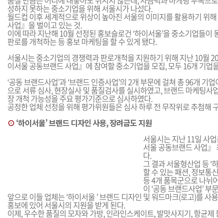
품질 만큼은 어디에 내놓아도 뒤지지 않는데, 자금력과 마케팅 부족으로
성하지 못하는 중소기업을 위해 서울시가 나섰다.
월드컵 이후 세계적으로 위상이 높아진 서울의 이미지를 활용하기 위
사업』을 벌이고 있는 것.
이에 따라 지난해 10월 선정된 홍보슬로건 ‘하이서울’을 중소기업들이 
판로를 개척하는 등 홍보 마케팅을 할 수 있게 됐다.
서울시는 중소기업의 경쟁력과 판로개척을 지원하기 위해 지난 10월 20
이서울 공동브랜드 사업』에 참여할 중소기업을 모집, 모두 16개 기업을
‘공동 브랜드사업’과 ‘브랜드 인증사업’의 2개 부문에 걸쳐 총 96개 기
으로 서류 심사, 현장실사 및 품질검사를 실시하였고, 브랜드 마케팅사업
장 개척 가능성을 주요 평가기준으로 심사하였다.
공정한 업체 선정을 위해 평가위원들은 심사 하루 전 무작위로 추첨해 
⊙
‘하이서울’ 브랜드 디자인 사용, 장려금도 지원
서울시는 지난 11일 사
서울 공동브랜드 사업』 
다.
그 결과 서울형산업 등 ‘
할 수 있는 패션, 정보통
등 4개 품목군으로 나뉘어
이 ‘공동 브랜드사업’ 부
앞으로 이들 업체는 ‘하이서울 ’ 브랜드 디자인 및 워드마크(로고)를 사용
홍보에 있어 서울시의 지원을 받게 된다.
이제, 우수한 품질의 모자와 가방, 인라인스케이트, 발맛사지기, 항균제