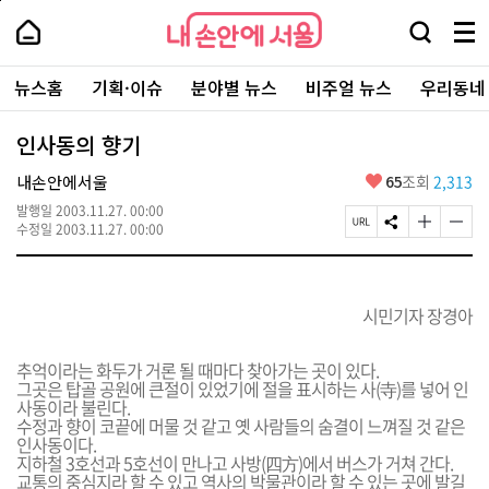
본
페
내
문
이
내
손
검
메
바
지
손
안
색
뉴
로
상
안
주
에
창
전
가
단
에
뉴스홈
기획·이슈
분야별 뉴스
비주얼 뉴스
우리동네
요
서
열
체
기
으
서
서
울
기
보
로
울
비
기
이
-
인사동의 향기
스
동
서
바
울
좋
내손안에서울
65
조회
2,313
로
시
아
가
대
발행일
2003.11.27. 00:00
요
기
페
S
글
글
표
수정일
2003.11.27. 00:00
이
N
자
자
소
지
S
크
크
통
U
공
기
기
포
R
유
크
작
털
시민기자 장경아
L
하
게
게
복
기
변
변
사
경
경
추억이라는 화두가 거론 될 때마다 찾아가는 곳이 있다.
하
하
그곳은 탑골 공원에 큰절이 있었기에 절을 표시하는 사(寺)를 넣어 인
기
기
사동이라 불린다.
수정과 향이 코끝에 머물 것 같고 옛 사람들의 숨결이 느껴질 것 같은
인사동이다.
지하철 3호선과 5호선이 만나고 사방(四方)에서 버스가 거쳐 간다.
교통의 중심지라 할 수 있고 역사의 박물관이라 할 수 있는 곳에 발길