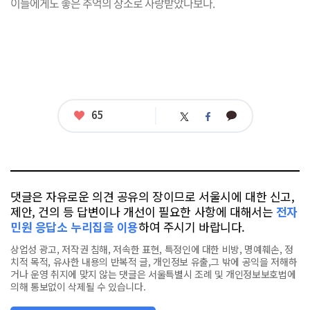
이들에게도 좋은 추억의 장소로 사랑받았나보다.
좋
65
카
트
페
아
카
위
이
요
오
터
스
톡
북
댓글은 자유로운 의견 공유의 장이므로 서울시에 대한 신고,
제안, 건의 등 답변이나 개선이 필요한 사항에 대해서는
전자
민원 응답소 누리집을 이용
하여 주시기 바랍니다.
상업성 광고, 저작권 침해, 저속한 표현, 특정인에 대한 비방, 명예훼손, 정
치적 목적, 유사한 내용의 반복적 글, 개인정보 유출,그 밖에 공익을 저해하
거나 운영 취지에 맞지 않는 댓글은 서울특별시 조례 및 개인정보보호법에
의해 통보없이 삭제될 수 있습니다.