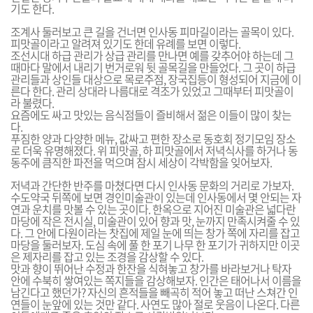
기도 한다.
조계사 둘러보고 큰 길을 건너면 인사동 피마길이라는 골목이 있다.
피맛골이라고 알려져 있기도 한데 유례를 보면 이렇다.
조선시대 하급 관리가 상급 관리를 만나면 예를 갖추어야 하는데 그
때마다 말에서 내리기 번거로워 뒷 골목길을 만들었다. 그 곳이 하급
관리들과 상인들 대상으로 목로주점, 장국집등이 형성되어 지금에 이
른다 한다. 관리 상대라 나름대로 격조가 있었고 그때부터 피맛골이
라 불렸다.
요즘에도 싸고 맛있는 음식점들이 즐비해서 젊은 이들이 많이 찾는
다.
푸짐한 양과 다양한 메뉴, 값싸고 편한 장소로 동호회 정기모임 장소
로 더욱 유명해졌다. 위 피맛골, 하 피맛골에서 저녁식사를 하거나 동
동주에 큼직한 파전을 먹으며 잠시 세상이 각박함을 잊어보자.
저녁과 간단한 반주를 마쳤다면 다시 인사동 문화의 거리로 가보자.
수도약국 뒤쪽에 보면 경인미술관이 있는데 인사동에서 몇 안되는 자
연과 운치를 맛볼 수 있는 곳이다. 한옥으로 지어진 미술관은 넓다란
마당에 작은 전시실, 미술관이 있어 향과 맛, 눈까지 만족시켜줄 수 있
다. 그 안에 다원이라는 찻집에 제일 눈에 띄는 창가 쪽에 자리를 잡고
마당을 둘러보자. 도심 속에 풀 한 포기 나무 한 포기가 귀하지만 이곳
은 제자리를 잡고 있는 조경을 감상할 수 있다.
맛과 향이 뛰어난 수정과 한잔을 식혀놓고 창가를 바라보거나 탁자
안에 수북히 쌓여있는 쪽지들을 감상해보자. 인간은 태어나서 이름을
남긴다고 했던가? 자신의 흔적들을 빼곡히 적어 놓고 떠난 스쳐간 인
연들이 눈앞에 있는 것만 같다. 사연도 많아 절로 웃음이 나온다. 다른