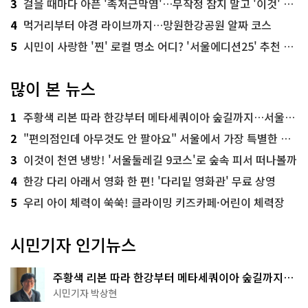
3
걸을 때마다 아픈 '족저근막염'…무작정 참지 말고 '이것' 해보세요!
4
먹거리부터 야경 라이브까지…망원한강공원 알짜 코스
5
시민이 사랑한 '찐' 로컬 명소 어디? '서울에디션25' 추천 코스
많이 본 뉴스
1
주황색 리본 따라 한강부터 메타세쿼이아 숲길까지…서울둘레길 15코스
2
"편의점인데 아무것도 안 팔아요" 서울에서 가장 특별한 편의점의 정체
3
이것이 천연 냉방! '서울둘레길 9코스'로 숲속 피서 떠나볼까
4
한강 다리 아래서 영화 한 편! '다리밑 영화관' 무료 상영
5
우리 아이 체력이 쑥쑥! 클라이밍 키즈카페·어린이 체력장
시민기자 인기뉴스
주황색 리본 따라 한강부터 메타세쿼이아 숲길까지…
서울둘레길 15코스
시민기자 박상현