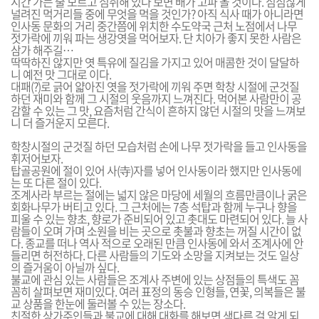
시간 가는 줄 모르고 심취해 있다 보면 배가 고파 올 것이다. 심심찮게
널려진 먹거리들 중에 무엇을 먹을 것인가? 아직 식사 때가 아니라면
인사동 문화의 거리 중간쯤에 위치한 수도약국 근처 노점에서 나무
젓가락에 끼워 파는 생강엿을 먹어보자. 단 치아가 좋지 못한 사람은
삼가 해주길…
딱딱하진 않지만 엿 특유에 질김을 가지고 있어 매콤한 것이 달달하
니 예전 맛 그대로 이다.
대패(?)로 긁어 얇아진 엿을 젓가락에 끼워 주면 학창 시절에 군것질
하던 재미와 함께 그 시절의 웃음까지 느껴진다. 먹어본 사람만이 공
감할 수 있는 그 맛, 요즘처럼 간식이 흔하지 않던 시절의 맛을 느껴보
니 더 즐거운지 모른다.
학창시절의 군것질 하던 모습처럼 손에 나무 젓가락을 들고 인사동을
휘저어보자.
탑골공원에 절이 있어 사(寺)자를 넣어 인사동이라 했지만 인사동에
는 또 다른 절이 있다.
조계사라 부르는 절에는 넓지 않은 마당에 세월의 흐름만큼이나 굵은
회화나무가 버티고 있다. 그 근처에는 7층 석탑과 함께 누구나 향을
피울 수 있는 향초, 향로가 준비되어 있고 촛대도 마련되어 있다. 늘 사
람들이 오며 가며 소원을 비는 곳으로 촛불과 향초는 꺼질 시간이 없
다. 종교를 떠나 역사 적으로 오래된 만큼 인사동에 와서 조계사에 안
들리면 허전하다. 다른 사람들의 기도와 소망을 지켜보는 것도 일상
의 즐거움이 아닐까 싶다.
불교에 관심 있는 사람들은 조계사 주변에 있는 상점들의 특색도 꼼
꼼히 살펴보면 재미있다. 여러 표정의 동승 인형들, 연꽃, 의복들은 불
교 상품을 한눈에 둘러볼 수 있는 장소다.
친절한 상가주인들과 불교에 대해 대화를 해보면 색다른 걸 알게 되