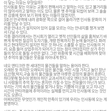
이 닿는 이유는 무엇일까?
인사동을 찾는 이유는 교통이 편해서라고 말하는 이도 있고 볼거리들
이 많아서라고 말하는 이도 있다. 물론 옛 추억을 되씹어 보며 그 솔솔
한 감흥에 젖어 보기 위에 찾는 이들이 많겠지만.
3호선 안국역에 내려 광화문 쪽으로 걸어 올라가면 인사동 문화의 거
리를 만날 수 있다.
관광 안내소가 설치되어 있어 길을 모르는 이는 안내지를 챙겨 보면
서 다닐 수 있다.
각종 갤러리에서는 전시회가 열리고 옛적 선인들의 삶을 훔쳐보기 바
쁘게 투박한 질감의 도자기들, 개량 한복까지 한 눈에 들어온다. 화려
하고 현대적인지 않지만 작은 것 하나도 소홀할 수 없는 인사동의 거
리. 요즘 들어 상업주의가 되어가고 있는 점이 안타깝지만 상가 주인
들의 탓으로 돌릴 수만은 없다. 그런 와중에 몇 시간을 배회하며 찾아
낸 추억의 물건들은 웃음을 자아내게 한다.
네오 앤티크란 한 세대전의 물건들을 말하는 용어라 한다.
오래된 듯 하지만 오래되지 않은 물건들. 어린 시절 가지고 놀던 장난
감,인형,딱지,구슬 등의 물건들을 보면 야릇한 감정의 물결이 흐른다.
하다못해 철수야 영희야 하던 교과서까지 네오 엔티크라 팔리고 있으
니 사람들의 추억 찾기는 혼자만 가질 수 있는 전유물이 아닌가 보다.
우리는 기억 속의 물건들을 찾거나 찾는 기쁨에 이곳을 오고 지나간
시간의 안타까움에 추억이라는 실체를 만지고자 인사동에 오는 것인
지도 모른다.
어찌되었든 무엇인가 개인적 만족이 있기에 우리는 인사동에 오는 게
분명하다.