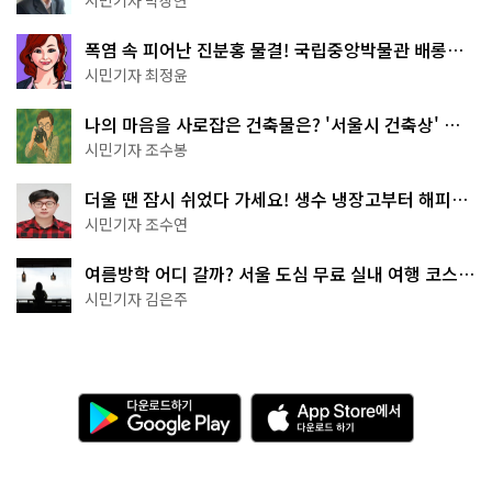
폭염 속 피어난 진분홍 물결! 국립중앙박물관 배롱나
무 명소
시민기자 최정윤
나의 마음을 사로잡은 건축물은? '서울시 건축상' 수
상작 공개!
시민기자 조수봉
더울 땐 잠시 쉬었다 가세요! 생수 냉장고부터 해피소
·무더위쉼터까지
시민기자 조수연
여름방학 어디 갈까? 서울 도심 무료 실내 여행 코스
추천
시민기자 김은주
다
A
운
p
로
p
드
S
하
t