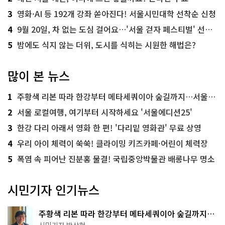
3
영화·AI 등 192개 강좌 쏟아진다! 서울시민대학 선착순 신청
4
9월 20일, 차 없는 도심 걸어요…'서울 걷자 페스티벌' 선착순 5천명
5
밤에도 식지 않는 더위, 도시를 식히는 시원한 해법은?
많이 본 뉴스
1
주황색 리본 따라 한강부터 메타세쿼이아 숲길까지…서울둘레길 15코스
2
서울 로컬여행, 여기부터 시작하세요 '서울에디션25'
3
한강 다리 아래서 영화 한 편! '다리밑 영화관' 무료 상영
4
우리 아이 체력이 쑥쑥! 클라이밍 키즈카페·어린이 체력장
5
폭염 속 피어난 진분홍 물결! 국립중앙박물관 배롱나무 명소
시민기자 인기뉴스
주황색 리본 따라 한강부터 메타세쿼이아 숲길까지…
서울둘레길 15코스
시민기자 박상현