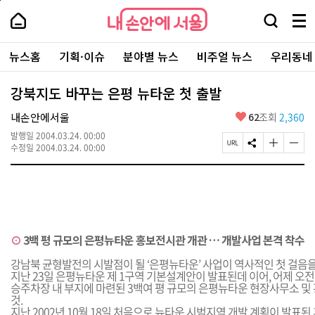
본
페
내
문
이
내
손
검
메
바
지
손
안
색
뉴
로
상
안
주
에
창
전
가
단
에
뉴스홈
기획·이슈
분야별 뉴스
비주얼 뉴스
우리동네
요
서
열
체
기
으
서
서
울
기
보
로
울
비
기
이
-
강북지도 바꾸는 은평 뉴타운 첫 출발
스
동
서
바
울
좋
내손안에서울
62
조회
2,360
로
시
아
가
대
발행일
2004.03.24. 00:00
요
기
페
S
글
글
표
수정일
2004.03.24. 00:00
이
N
자
자
소
지
S
크
크
통
U
공
기
기
포
R
유
크
작
털
L
하
게
게
복
기
변
변
사
경
경
⊙
3백 평 규모의 은평뉴타운 홍보전시관 개관 … 개발사업 본격 착수
하
하
기
기
강남북 균형발전의 시발점이 될 ‘은평뉴타운’ 사업이 역사적인 첫 걸음을
지난 23일 은평뉴타운 제 1구역 기본설계안이 발표된데 이어, 어제 오전
승주차장 내 부지에 마련된 3백여 평 규모의 은평뉴타운 현장사무소 및
것.
지난 2002년 10월 18일 처음으로 뉴타운 시범지역 개발 계획이 발표된