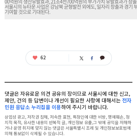
00억원의 생산유발효과, 21조4천700억원의 부가가치 유발효과가 창
서울시의 뉴타운 사업은 강남북 균형발전 외에도, 일자리 창출과 경기 부
기여할 것으로 기대된다.
좋
62
카
트
페
아
카
위
이
요
오
터
스
톡
북
댓글은 자유로운 의견 공유의 장이므로 서울시에 대한 신고,
제안, 건의 등 답변이나 개선이 필요한 사항에 대해서는
전자
민원 응답소 누리집을 이용
하여 주시기 바랍니다.
상업성 광고, 저작권 침해, 저속한 표현, 특정인에 대한 비방, 명예훼손, 정
치적 목적, 유사한 내용의 반복적 글, 개인정보 유출,그 밖에 공익을 저해하
거나 운영 취지에 맞지 않는 댓글은 서울특별시 조례 및 개인정보보호법에
의해 통보없이 삭제될 수 있습니다.