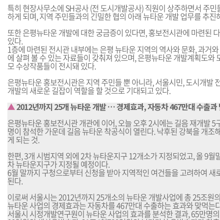
특히 현장사무소에 SH공사 (전 도시개발공사) 직원이 상주하면서 주민
하게 되며, 지역 주민들과의 긴밀한 협의 아래 뉴타운 개발 업무를 추진
또한 은평뉴타운 개발에 대한 궁금증이 있다면, 홍보전시관에 마련된 
있다.
1층에 마련된 전시관 내부에는 은평 뉴타운 지역의 역사와 문화, 과거와 
에 살펴 볼 수 있는 자료들이 갖춰져 있으며, 은평뉴타운 개발계획도와 
모 수상작품들이 전시돼 있다.
은평뉴타운 홍보전시관은 지역 주민들 뿐 아니라, 서울시민, 도시개발 전
개발의 새로운 길잡이 역할을 할 것으로 기대되고 있다.
▲
2012년까지 25개 뉴타운 개발 … 경제효과, 자동차 467만대 수출과
은평뉴타운 홍보전시관 개관에 이어, 오늘 오후 2시에는 길음 재개발 5
명이 참석한 가운데 길음 뉴타운 착공식이 열린다. 낙후된 강북을 개조해
게 되는 것.
한편, 3개 시범지역 외에 2차 뉴타운지구 12개소가 지정되었고, 올 9월
차 뉴타운지구가 지정될 예정이다.
6월 말까지 구청으로부터 신청을 받아 지역적인 여건들을 고려하여 
된다.
이로써 서울시는 2012년까지 25개소의 뉴타운 개발사업에 총 25조원
뉴타운 사업의 경제효과는 자동차를 467만대 수출하는 효과와 맞먹는다
서울시 시정개발연구원이 뉴타운 사업의 효과를 분석한 결과, 65만명의