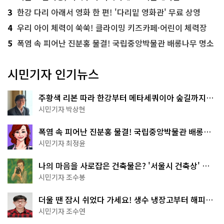
3
한강 다리 아래서 영화 한 편! '다리밑 영화관' 무료 상영
4
우리 아이 체력이 쑥쑥! 클라이밍 키즈카페·어린이 체력장
5
폭염 속 피어난 진분홍 물결! 국립중앙박물관 배롱나무 명소
시민기자 인기뉴스
주황색 리본 따라 한강부터 메타세쿼이아 숲길까지…
서울둘레길 15코스
시민기자 박상현
폭염 속 피어난 진분홍 물결! 국립중앙박물관 배롱나
무 명소
시민기자 최정윤
나의 마음을 사로잡은 건축물은? '서울시 건축상' 수
상작 공개!
시민기자 조수봉
더울 땐 잠시 쉬었다 가세요! 생수 냉장고부터 해피소
·무더위쉼터까지
시민기자 조수연