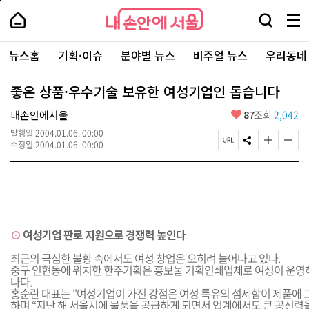
본
페
내
문
이
내
손
검
메
바
지
손
안
색
뉴
로
상
안
주
에
창
전
가
단
에
뉴스홈
기획·이슈
분야별 뉴스
비주얼 뉴스
우리동네
요
서
열
체
기
으
서
서
울
기
보
로
울
비
기
이
-
좋은 상품·우수기술 보유한 여성기업인 돕습니다
스
동
서
바
울
좋
내손안에서울
87
조회
2,042
로
시
아
가
대
발행일
2004.01.06. 00:00
요
기
페
S
글
글
표
수정일
2004.01.06. 00:00
이
N
자
자
소
지
S
크
크
통
U
공
기
기
포
R
유
크
작
털
L
하
게
게
복
기
변
변
사
경
경
⊙
여성기업 판로 지원으로 경쟁력 높인다
하
하
기
기
최근의 극심한 불황 속에서도 여성 창업은 오히려 늘어나고 있다.
중구 인현동에 위치한 한주기획은 홍보물 기획인쇄업체로 여성이 운영하는
나다.
홍순란 대표는 "여성기업이 가진 강점은 여성 특유의 섬세함이 제품에 그
하며 “지난 해 서울시에 물품을 공급하게 되면서 업계에서도 큰 공신력을