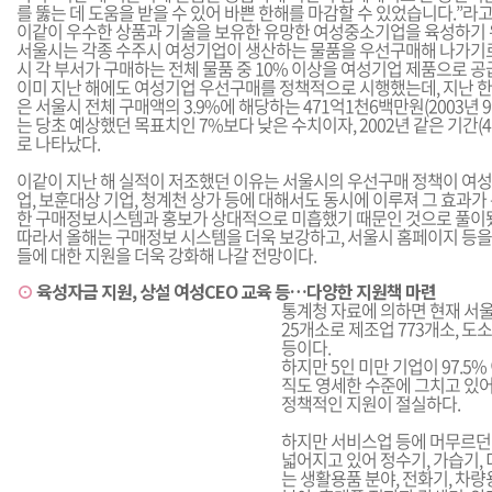
를 뚫는 데 도움을 받을 수 있어 바쁜 한해를 마감할 수 있었습니다.”라
이같이 우수한 상품과 기술을 보유한 유망한 여성중소기업을 육성하기 
서울시는 각종 수주시 여성기업이 생산하는 물품을 우선구매해 나가기로
시 각 부서가 구매하는 전체 물품 중 10% 이상을 여성기업 제품으로 공
이미 지난 해에도 여성기업 우선구매를 정책적으로 시행했는데, 지난 
은 서울시 전체 구매액의 3.9%에 해당하는 471억1천6백만원(2003년 9
는 당초 예상했던 목표치인 7%보다 낮은 수치이자, 2002년 같은 기간(4
로 나타났다.
이같이 지난 해 실적이 저조했던 이유는 서울시의 우선구매 정책이 여
업, 보훈대상 기업, 청계천 상가 등에 대해서도 동시에 이루져 그 효과가
한 구매정보시스템과 홍보가 상대적으로 미흡했기 때문인 것으로 풀이
따라서 올해는 구매정보 시스템을 더욱 보강하고, 서울시 홈페이지 등을
들에 대한 지원을 더욱 강화해 나갈 전망이다.
⊙
육성자금 지원, 상설 여성CEO 교육 등…다양한 지원책 마련
통계청 자료에 의하면 현재 서울
25개소로 제조업 773개소, 도소
등이다.
하지만 5인 미만 기업이 97.5
직도 영세한 수준에 그치고 있
정책적인 지원이 절실하다.
하지만 서비스업 등에 머무르던
넓어지고 있어 정수기, 가습기,
는 생활용품 분야, 전화기, 차