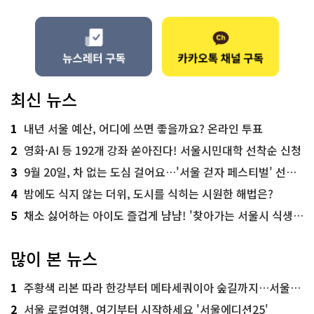
최신 뉴스
1
내년 서울 예산, 어디에 쓰면 좋을까요? 온라인 투표
2
영화·AI 등 192개 강좌 쏟아진다! 서울시민대학 선착순 신청
3
9월 20일, 차 없는 도심 걸어요…'서울 걷자 페스티벌' 선착순 5천명
4
밤에도 식지 않는 더위, 도시를 식히는 시원한 해법은?
5
채소 싫어하는 아이도 즐겁게 냠냠! '찾아가는 서울시 식생활 교육' 현장
많이 본 뉴스
1
주황색 리본 따라 한강부터 메타세쿼이아 숲길까지…서울둘레길 15코스
2
서울 로컬여행, 여기부터 시작하세요 '서울에디션25'