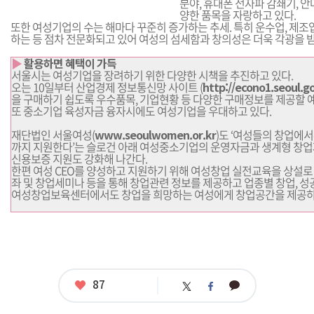
분야, 휴대폰 전자파 감쇄기, 안
양한 품목을 자랑하고 있다.
또한 여성기업의 수는 해마다 꾸준히 증가하는 추세. 특히 운수업, 제조
하는 등 점차 전문화되고 있어 여성의 섬세함과 창의성은 더욱 각광을 받
▶
활용하면 혜택이 가득
서울시는 여성기업을 장려하기 위한 다양한 시책을 추진하고 있다.
오는 10일부터 산업경제 정보통신망 사이트 (
http://econo1.seoul.go
을 구매하기 쉽도록 우수품목, 기업현황 등 다양한 구매정보를 제공할 
또 중소기업 육성자금 융자시에도 여성기업을 우대하고 있다.
재단법인 서울여성(
www.seoulwomen.or.kr
)도 ‘여성들의 창업에
까지 지원한다’는 슬로건 아래 여성중소기업의 운영자금과 생계형 창업
신용보증 지원도 강화해 나간다.
한편 여성 CEO를 양성하고 지원하기 위해 여성창업 실전교육을 상설로
좌 및 창업세미나 등을 통해 창업관련 정보를 제공하고 업종별 창업, 성
여성창업보육센터에서도 창업을 희망하는 여성에게 창업공간을 제공하
좋
87
카
트
페
아
카
위
이
요
오
터
스