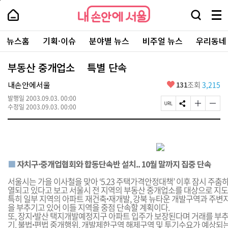
본
페
내
문
이
내
손
검
메
바
지
손
안
색
뉴
로
상
안
주
에
창
전
가
단
에
뉴스홈
기획·이슈
분야별 뉴스
비주얼 뉴스
우리동네
요
서
열
체
기
으
서
서
울
기
보
로
울
비
기
이
-
부동산 중개업소 특별 단속
스
동
서
바
울
좋
내손안에서울
131
조회
3,215
로
시
아
가
대
발행일
2003.09.03. 00:00
요
기
페
S
글
글
표
수정일
2003.09.03. 00:00
이
N
자
자
소
지
S
크
크
통
U
공
기
기
포
R
유
크
작
털
L
하
게
게
복
기
변
변
■
자치구·중개업협회와 합동단속반 설치.. 10월 말까지 집중 단속
사
경
경
하
하
서울시는 가을 이사철을 맞아 ‘5.23 주택가격안정대책’ 이후 잠시 주춤
기
기
열되고 있다고 보고 서울시 전 지역의 부동산 중개업소를 대상으로 지도
특히 일부 지역의 아파트 재건축
·
재개발, 강북 뉴타운 개발구역과 주변지
을 부추기고 있어 이들 지역을 중점 단속할 계획이다.
또, 장지
·
발산 택지개발예정지구 아파트 입주가 보장된다며 거래를 부추
기, 불법
·
편법 중개행위, 개발제한구역 해제구역 및 투기수요가 예상되는