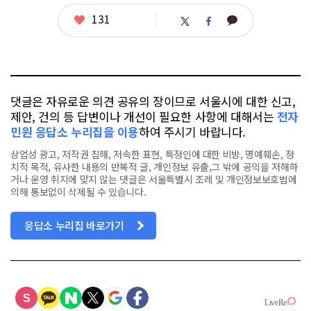
좋
131
카
트
페
아
카
위
이
요
오
터
스
톡
북
댓글은 자유로운 의견 공유의 장이므로 서울시에 대한 신고,
제안, 건의 등 답변이나 개선이 필요한 사항에 대해서는
전자
민원 응답소 누리집을 이용
하여 주시기 바랍니다.
상업성 광고, 저작권 침해, 저속한 표현, 특정인에 대한 비방, 명예훼손, 정
치적 목적, 유사한 내용의 반복적 글, 개인정보 유출,그 밖에 공익을 저해하
거나 운영 취지에 맞지 않는 댓글은 서울특별시 조례 및 개인정보보호법에
의해 통보없이 삭제될 수 있습니다.
응답소 누리집 바로가기