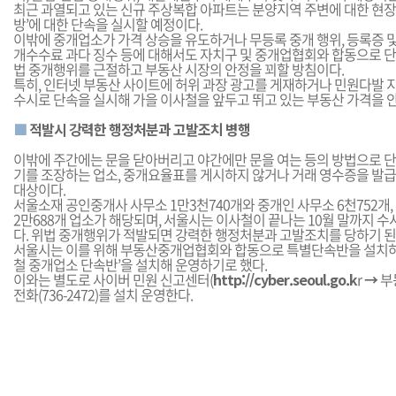
최근 과열되고 있는 신규 주상복합 아파트는 분양지역 주변에 대한 현장
방’에 대한 단속을 실시할 예정이다.
이밖에 중개업소가 가격 상승을 유도하거나 무등록 중개 행위, 등록증 
개수수료 과다 징수 등에 대해서도 자치구 및 중개업협회와 합동으로 
법 중개행위를 근절하고 부동산 시장의 안정을 꾀할 방침이다.
특히, 인터넷 부동산 사이트에 허위 과장 광고를 게재하거나 민원다발 
수시로 단속을 실시해 가을 이사철을 앞두고 뛰고 있는 부동산 가격을 
■
적발시 강력한 행정처분과 고발조치 병행
이밖에 주간에는 문을 닫아버리고 야간에만 문을 여는 등의 방법으로 
기를 조장하는 업소, 중개요율표를 게시하지 않거나 거래 영수증을 발급
대상이다.
서울소재 공인중개사 사무소 1만3천740개와 중개인 사무소 6천752개, 
2만688개 업소가 해당되며, 서울시는 이사철이 끝나는 10월 말까지 
다. 위법 중개행위가 적발되면 강력한 행정처분과 고발조치를 당하기 된
서울시는 이를 위해 부동산중개업협회와 합동으로 특별단속반을 설치하고
철 중개업소 단속반’을 설치해 운영하기로 했다.
이와는 별도로 사이버 민원 신고센터(
http://cyber.seoul.go.k
r
→
부
전화(736-2472)를 설치 운영한다.