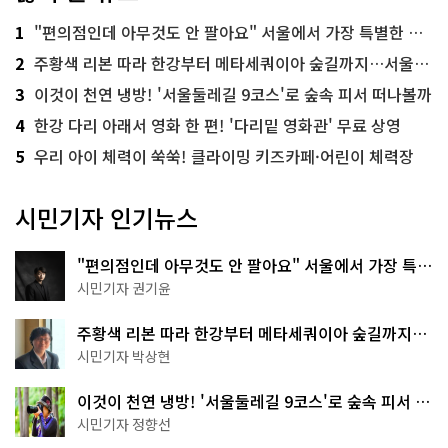
1
"편의점인데 아무것도 안 팔아요" 서울에서 가장 특별한 편의점의 정체
2
주황색 리본 따라 한강부터 메타세쿼이아 숲길까지…서울둘레길 15코스
3
이것이 천연 냉방! '서울둘레길 9코스'로 숲속 피서 떠나볼까
4
한강 다리 아래서 영화 한 편! '다리밑 영화관' 무료 상영
5
우리 아이 체력이 쑥쑥! 클라이밍 키즈카페·어린이 체력장
시민기자 인기뉴스
"편의점인데 아무것도 안 팔아요" 서울에서 가장 특별
한 편의점의 정체
시민기자 권기윤
주황색 리본 따라 한강부터 메타세쿼이아 숲길까지…
서울둘레길 15코스
시민기자 박상현
이것이 천연 냉방! '서울둘레길 9코스'로 숲속 피서 떠
나볼까
시민기자 정향선