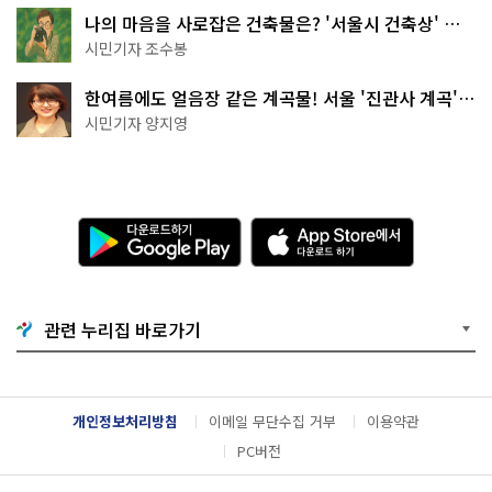
나의 마음을 사로잡은 건축물은? '서울시 건축상' 수
상작 공개!
시민기자 조수봉
한여름에도 얼음장 같은 계곡물! 서울 '진관사 계곡'이
천국이네~
시민기자 양지영
다
A
운
p
로
p
드
S
하
t
기
o
관련 누리집 바로가기
G
r
o
e
o
에
g
서
l
다
개인정보처리방침
이메일 무단수집 거부
이용약관
e
운
P
로
PC버전
l
드
a
하