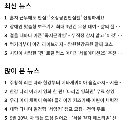
최신 뉴스
1
혼자 근무해도 안심! '소상공인안심벨' 신청하세요
2
장애인 맞춤형 보조기기 최대 3년간 무상 대여…삶의 질 높인다
3
걸을 때마다 아픈 '족저근막염'…무작정 참지 말고 '이것' 해보세요!
4
먹거리부터 야경 라이브까지…망원한강공원 알짜 코스
5
시민이 사랑한 '찐' 로컬 명소 어디? '서울에디션25' 추천 코스
많이 본 뉴스
1
주황색 리본 따라 한강부터 메타세쿼이아 숲길까지…서울둘레길 15코스
2
한강 다리 아래서 영화 한 편! '다리밑 영화관' 무료 상영
3
우리 아이 체력이 쑥쑥! 클라이밍 키즈카페·어린이 체력장
4
대학 다니며 일경험 '서영커' 캠프 모집…전액 무료
5
9월 20일, 차 없는 도심 걸어요…'서울 걷자 페스티벌' 선착순 5천명