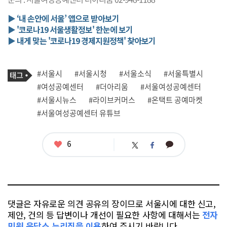
▶ ‘내 손안에 서울’ 앱으로 받아보기
▶ '코로나19 서울생활정보' 한눈에 보기
▶ 내게 맞는 '코로나19 경제지원정책' 찾아보기
기
태
#서울시
#서울시청
#서울소식
#서울특별시
사
그
관
#여성공예센터
#더아리움
#서울여성공예센터
련
#서울시뉴스
#라이브커머스
#온택트 공예마켓
태
그
#서울여성공예센터 유튜브
좋
6
카
트
페
아
카
위
이
요
오
터
스
톡
북
댓글은 자유로운 의견 공유의 장이므로 서울시에 대한 신고,
제안, 건의 등 답변이나 개선이 필요한 사항에 대해서는
전자
민원 응답소 누리집을 이용
하여 주시기 바랍니다.