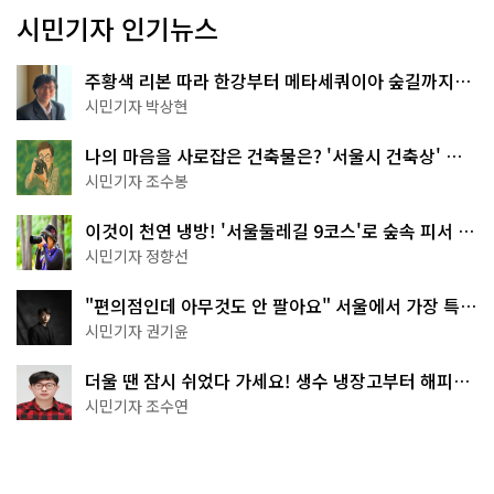
시민기자 인기뉴스
주황색 리본 따라 한강부터 메타세쿼이아 숲길까지…
서울둘레길 15코스
시민기자 박상현
나의 마음을 사로잡은 건축물은? '서울시 건축상' 수
상작 공개!
시민기자 조수봉
이것이 천연 냉방! '서울둘레길 9코스'로 숲속 피서 떠
나볼까
시민기자 정향선
"편의점인데 아무것도 안 팔아요" 서울에서 가장 특별
한 편의점의 정체
시민기자 권기윤
더울 땐 잠시 쉬었다 가세요! 생수 냉장고부터 해피소
·무더위쉼터까지
시민기자 조수연