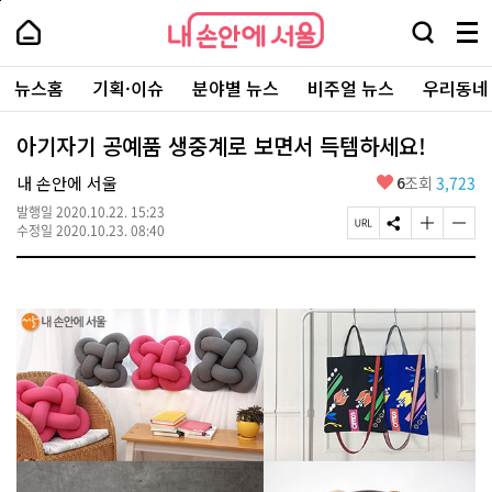
본
페
내
문
이
내
손
검
메
바
지
손
안
색
뉴
로
상
안
주
에
창
전
가
단
에
뉴스홈
기획·이슈
분야별 뉴스
비주얼 뉴스
우리동네
요
서
열
체
기
으
서
서
울
기
보
로
울
비
기
이
-
아기자기 공예품 생중계로 보면서 득템하세요!
스
동
서
바
울
좋
내 손안에 서울
6
조회
3,723
로
시
아
가
대
발행일
2020.10.22. 15:23
요
기
페
S
글
글
표
수정일
2020.10.23. 08:40
이
N
자
자
소
지
S
크
크
통
U
공
기
기
포
R
유
크
작
털
L
하
게
게
복
기
변
변
사
경
경
하
하
기
기