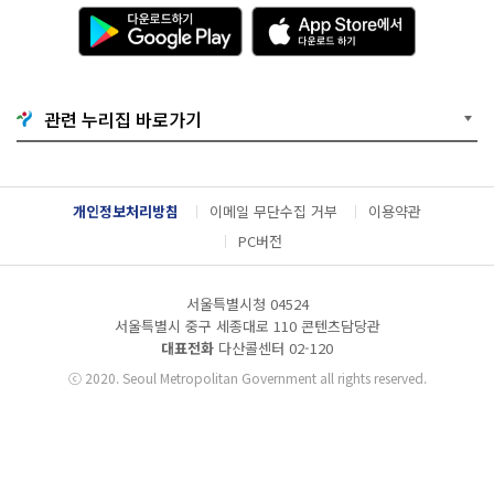
다
A
운
p
로
p
드
S
하
t
기
o
관련 누리집 바로가기
G
r
o
e
o
에
g
서
l
다
개인정보처리방침
이메일 무단수집 거부
이용약관
e
운
P
로
PC버전
l
드
a
하
y
기
서울특별시청 04524
서울특별시 중구 세종대로 110 콘텐츠담당관
대표전화
다산콜센터
02-120
ⓒ
2020. Seoul Metropolitan Government all rights reserved.