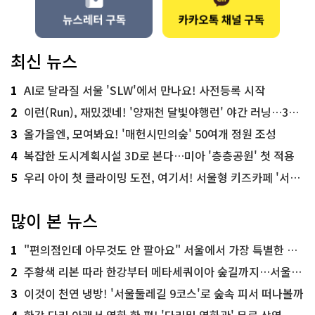
최신 뉴스
1
AI로 달라질 서울 'SLW'에서 만나요! 사전등록 시작
2
이런(Run), 재밌겠네! '양재천 달빛야행런' 야간 러닝…300명 모집
3
올가을엔, 모여봐요! '매헌시민의숲' 50여개 정원 조성
4
복잡한 도시계획시설 3D로 본다…미아 '층층공원' 첫 적용
5
우리 아이 첫 클라이밍 도전, 여기서! 서울형 키즈카페 '서울가족플라자점'
많이 본 뉴스
1
"편의점인데 아무것도 안 팔아요" 서울에서 가장 특별한 편의점의 정체
2
주황색 리본 따라 한강부터 메타세쿼이아 숲길까지…서울둘레길 15코스
3
이것이 천연 냉방! '서울둘레길 9코스'로 숲속 피서 떠나볼까
4
한강 다리 아래서 영화 한 편! '다리밑 영화관' 무료 상영