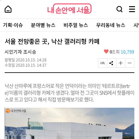
본
페
내
문
이
내
손
검
메
바
지
손
안
색
뉴
로
상
안
주
에
창
전
가
단
에
기획·이슈
분야별 뉴스
비주얼 뉴스
우리동네 뉴스
시
요
서
열
체
기
으
서
서
울
기
보
로
울
비
기
이
-
서울 전망좋은 곳, 낙산 갤러리형 카페
스
동
서
바
울
좋
시민기자 조시승
0
조회
10,799
로
시
아
가
대
발행일
2020.10.15. 14:28
요
기
페
S
글
글
표
수정일
2020.10.15. 14:37
이
N
자
자
소
지
S
크
크
통
U
공
기
기
포
낙산 산마루에 프랑스어로 작은 언덕이라는 의미인 ‘테르트르(tertr
R
유
크
작
털
L
하
게
게
e)’이름의 갤러리형 카페가 생겼다. 얼마 전 그곳이 SNS에서 핫플레이
복
기
변
변
스로 뜨고 있다고 해서 직접 방문해보기로 했다.
사
경
경
하
하
기
기