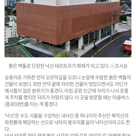
붉은 벽돌로 단장한 낙산 테르트르가 화제가 되고 있다. ⓒ조시승
승용차로 가파른 언덕 오르막길을 오르니 눈앞에 우람한 붉은 벽돌의
건물이 보였다. 외딴 언덕 끝에 자리한 건물이 멋있으면서도 어딘가
예사롭지 않은 분위기가 풍겼다. 마침 공원 인근에 자리가 나서 운좋
게 주차를 했지만 자리가 마땅치 않다. 이 곳을 방문할 때는 마을버스
(종로03번)를 타는 게 좋겠다.
‘낙산’은 수도 서울을 구성하는 내사산 중 하나이자 주산인 북악산의
좌청룡에 해당하는 산으로 낙타의 봉우리를 닮아 낙타산이라고도 한
다.
낙산 산마루 언덕 끝에 붉은 사각의 성채 같은 ‘테르트르’ 카페에 들어