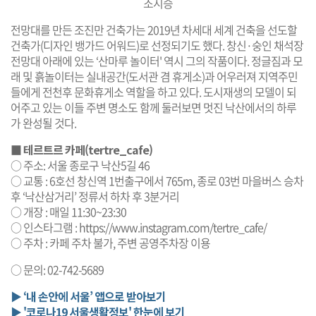
조시승
전망대를 만든 조진만 건축가는 2019년 차세대 세계 건축을 선도할
건축가(디자인 뱅가드 어워드)로 선정되기도 했다. 창신·숭인 채석장
전망대 아래에 있는 ‘산마루 놀이터' 역시 그의 작품이다. 정글짐과 모
래 및 흙놀이터는 실내공간(도서관 겸 휴게소)과 어우러져 지역주민
들에게 전천후 문화휴게소 역할을 하고 있다. 도시재생의 모델이 되
어주고 있는 이들 주변 명소도 함께 둘러보면 멋진 낙산에서의 하루
가 완성될 것다.
■
테르트르 카페(tertre_cafe)
○ 주소: 서울 종로구 낙산5길 46
○ 교통 : 6호선 창신역 1번출구에서 765m, 종로 03번 마을버스 승차
후 ‘낙산삼거리’ 정류서 하차 후 3분거리
○ 개장 : 매일 11:30~23:30
○ 인스타그램 :
https://www.instagram.com/tertre_cafe/
○ 주차 : 카페 주차 불가, 주변 공영주차장 이용
○ 문의: 02-742-5689
▶ ‘내 손안에 서울’ 앱으로 받아보기
▶ '코로나19 서울생활정보' 한눈에 보기