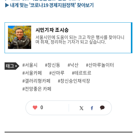
▶ 내게 맞는 '코로나19 경제지원정책' 찾아보기
기
시민기자 조시승
사
서울시민에 도움이 되는 크고 작은 행사를 찾아다니
작
며 취재, 정리하는 기자가 되고 싶습니다.
성
자
프
로
기
필
태
#서울시
#창신동
#낙산
#산마루놀이터
사
그
관
#서울카페
#산마루
#테르트르
련
#갤러리형카페
#창신숭인채석장
태
그
#전망좋은 카페
좋
0
카
트
페
아
카
위
이
요
오
터
스
톡
북