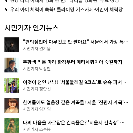
5
우리 아이 체력이 쑥쑥! 클라이밍 키즈카페·어린이 체력장
시민기자 인기뉴스
"편의점인데 아무것도 안 팔아요" 서울에서 가장 특별
한 편의점의 정체
시민기자 권기윤
주황색 리본 따라 한강부터 메타세쿼이아 숲길까지…
서울둘레길 15코스
시민기자 박상현
이것이 천연 냉방! '서울둘레길 9코스'로 숲속 피서 떠
나볼까
시민기자 정향선
한여름에도 얼음장 같은 계곡물! 서울 '진관사 계곡'이
천국이네~
시민기자 양지영
나의 마음을 사로잡은 건축물은? '서울시 건축상' 수
상작 공개!
시민기자 조수봉