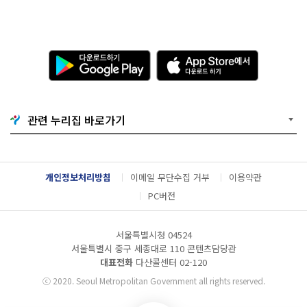
다
A
운
p
로
p
드
S
하
t
기
o
관련 누리집 바로가기
G
r
o
e
o
에
g
서
l
다
개인정보처리방침
이메일 무단수집 거부
이용약관
e
운
P
로
PC버전
l
드
a
하
y
기
서울특별시청 04524
서울특별시 중구 세종대로 110 콘텐츠담당관
대표전화
다산콜센터
02-120
ⓒ
2020. Seoul Metropolitan Government all rights reserved.