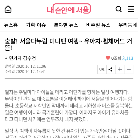
본
페
내
문
이
내
손
검
메
바
지
손
안
색
뉴
로
상
안
주
에
창
전
가
단
에
뉴스홈
기획·이슈
분야별 뉴스
비주얼 뉴스
우리동네
요
서
열
체
기
으
서
서
울
기
보
로
울
비
기
이
-
출발! 서울다누림 미니밴 여행~ 유아차·휠체어도 거
스
동
서
뜬!
바
울
로
시
가
좋
시민기자 김수정
0
조회
3,113
대
기
아
표
발행일
2020.10.12. 11:06
요
소
페
S
글
글
수정일
2020.10.12. 14:41
통
이
N
자
자
포
지
S
크
크
털
U
공
기
기
필자는 주말마다 아이들을 데리고 어딘가를 향하는 일상 여행자다.
R
유
크
작
L
하
게
게
뚜벅이인 관계로 대중교통을 이용해야 하기에 서울을 벗어나기는 힘
복
기
변
변
들다. 초등학교 저학년인 막내까지 데리고 지하철과 버스를 왕복하는
사
경
경
일은 여행이 아니라 극기훈련에 가깝다. 이마저도 아이가 유아차를
하
하
기
기
타고 다니던 시기에는 엄두조차 내지 못했다.
일상 속 여행이 자유롭지 못한 건 유아가 있는 가족만은 아닐 것이다.
거동이 어려운 어르신이나 장애인이 있는 가족도 마찬가지다. 서울관