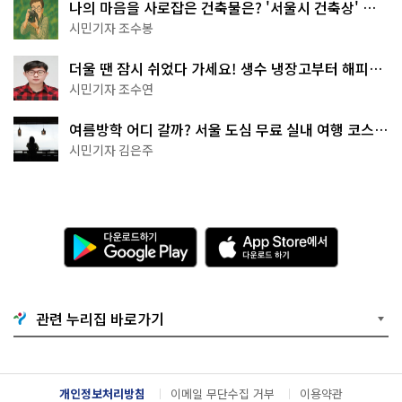
나의 마음을 사로잡은 건축물은? '서울시 건축상' 수
상작 공개!
시민기자 조수봉
더울 땐 잠시 쉬었다 가세요! 생수 냉장고부터 해피소
·무더위쉼터까지
시민기자 조수연
여름방학 어디 갈까? 서울 도심 무료 실내 여행 코스
추천
시민기자 김은주
다
A
운
p
로
p
드
S
하
t
기
o
관련 누리집 바로가기
G
r
o
e
o
에
g
서
l
다
개인정보처리방침
이메일 무단수집 거부
이용약관
e
운