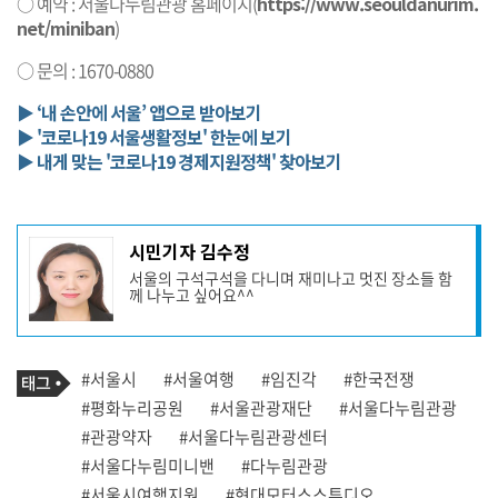
○ 예약 : 서울다누림관광 홈페이지(
https://www.seouldanurim.
net/miniban
)
○ 문의 : 1670-0880
▶ ‘내 손안에 서울’ 앱으로 받아보기
▶ '코로나19 서울생활정보' 한눈에 보기
▶ 내게 맞는 '코로나19 경제지원정책' 찾아보기
기
시민기자 김수정
사
서울의 구석구석을 다니며 재미나고 멋진 장소들 함
작
께 나누고 싶어요^^
성
자
프
로
기
필
태
#서울시
#서울여행
#임진각
#한국전쟁
사
그
관
#평화누리공원
#서울관광재단
#서울다누림관광
련
#관광약자
#서울다누림관광센터
태
그
#서울다누림미니밴
#다누림관광
#서울시여행지원
#현대모터스스튜디오