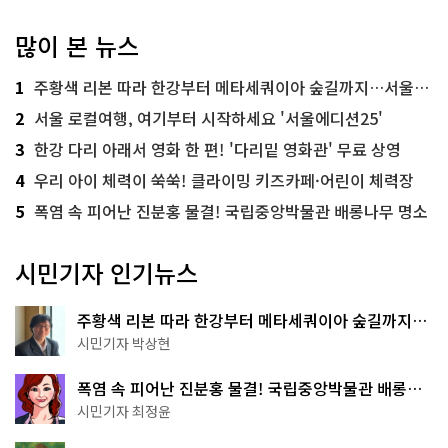
많이 본 뉴스
1
주황색 리본 따라 한강부터 메타세쿼이아 숲길까지…서울둘레길 15코스
2
서울 로컬여행, 여기부터 시작하세요 '서울에디션25'
3
한강 다리 아래서 영화 한 편! '다리밑 영화관' 무료 상영
4
우리 아이 체력이 쑥쑥! 클라이밍 키즈카페·어린이 체력장
5
폭염 속 피어난 진분홍 물결! 국립중앙박물관 배롱나무 명소
시민기자 인기뉴스
주황색 리본 따라 한강부터 메타세쿼이아 숲길까지…
서울둘레길 15코스
시민기자 박상현
폭염 속 피어난 진분홍 물결! 국립중앙박물관 배롱나
무 명소
시민기자 최정윤