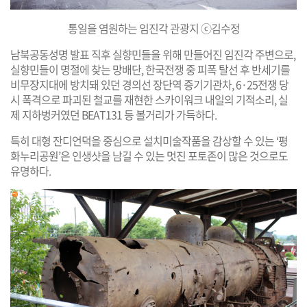
통일을 염원하는 임진각 관광지 ⓒ김수정
남북공동성명 발표 직후 실향민들을 위해 만들어진 임진각 주변으로,
실향민들이 명절에 찾는 망배단, 한국전쟁 중 피폭 탈선 후 반세기를
비무장지대에 방치돼 있던 경의선 장단역 증기기관차, 6·25전쟁 당
시 폭격으로 파괴된 철교를 재현한 스카이워크 내일의 기적소리, 실
제 지하벙커였던 BEAT131 등 볼거리가 가득하다.
특히 대형 잔디언덕을 중심으로 설치미술작품을 감상할 수 있는 ‘평
화누리공원’은 인생샷을 남길 수 있는 멋진 포토존이 많은 것으로도
유명하다.