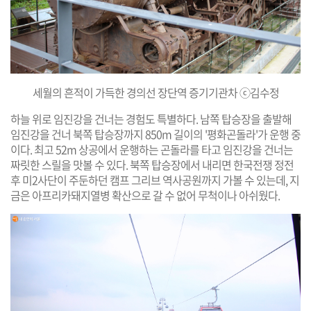
세월의 흔적이 가득한 경의선 장단역 증기기관차 ⓒ김수정
하늘 위로 임진강을 건너는 경험도 특별하다. 남쪽 탑승장을 출발해
임진강을 건너 북쪽 탑승장까지 850m 길이의 '평화곤돌라'가 운행 중
이다. 최고 52m 상공에서 운행하는 곤돌라를 타고 임진강을 건너는
짜릿한 스릴을 맛볼 수 있다. 북쪽 탑승장에서 내리면 한국전쟁 정전
후 미2사단이 주둔하던 캠프 그리브 역사공원까지 가볼 수 있는데, 지
금은 아프리카돼지열병 확산으로 갈 수 없어 무척이나 아쉬웠다.