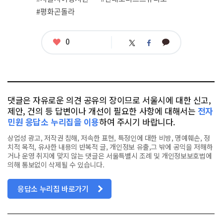
#평화곤돌라
좋
0
카
트
페
아
카
위
이
요
오
터
스
톡
북
댓글은 자유로운 의견 공유의 장이므로 서울시에 대한 신고,
제안, 건의 등 답변이나 개선이 필요한 사항에 대해서는
전자
민원 응답소 누리집을 이용
하여 주시기 바랍니다.
상업성 광고, 저작권 침해, 저속한 표현, 특정인에 대한 비방, 명예훼손, 정
치적 목적, 유사한 내용의 반복적 글, 개인정보 유출,그 밖에 공익을 저해하
거나 운영 취지에 맞지 않는 댓글은 서울특별시 조례 및 개인정보보호법에
의해 통보없이 삭제될 수 있습니다.
응답소 누리집 바로가기