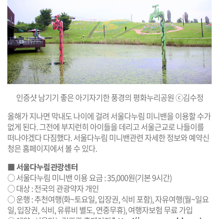
인증샷 남기기 좋은 아기자기한 풍경의 평화누리공원 ⓒ김수정
올해가 지나면 막내도 나이에 걸려 서울다누림 미니밴을 이용할 수가
없게 된다. 그전에 부지런히 아이들을 데리고 서울근교로 나들이를
떠나야겠다 다짐했다. 서울다누림 미니밴관련 자세한 정보와 예약신
청은 홈페이지에서 볼 수 있다.
■
서울다누림관광센터
○ 서울다누림 미니밴 이용 요금 : 35,000원(기본 9시간)
○ 대상 : 전국의 관광약자 개인
○ 운행 : 추천여행(화~토요일, 입장권, 식비 포함), 자유여행(월~일요
일, 입장권, 식비, 유류비 별도, 연중무휴), 여행자보험 무료 가입