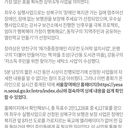
가장 많은 표를 획득한 상위 6개 사업을 의미한다.
최우수 실행사업으로는 성북구의 '장애인 복지관 가는 길에 멈추어선
장애인, 장애 없는 보행권을 보장해 주세요'가 선정되었으며, 우수실
행사업으로는 강서구 보건소에서 진행한 '산후우울 극복 프로젝트,
엄마가 행복해야 가정이 행복해요!', 동작구의 '지역주민과 공유하는
열린학교 만들기'가 선정되었다.
장려상은 양천구의 '재가중증장애인 리모컨 도어락 설치사업', 은평
구의 '더불어 만들어가는 책 마을 조성(구산동 도서관 마을), 강동구의
'저소득 주민을 위한 찾아가는 세탁소 사업'이 수상했다.
5분 남짓의 짧은 시간 동안 시상이 진행되었기에 선정된 사업들의 자
세한 내용을 알 수 없다는 점이 조금 아쉬웠다. 그러나 이번 총회가 온
라인으로 실시간 중계된 덕에
서울참여예산 홈페이지(
https://yesa
n.seoul.go.kr/intro/index.do
)에 접속하여 상세 내용을 쉽게 확인
할 수 있었다.
홈페이지에서 확인해보니, 총 득표수 2만1,228표 중 4,127표를 얻으
며 최우수 실행사업으로 선정된 성북구의 보행권 보장 사업은 장애인
복지관 앞 8차선 도로를 가로지르는 육교에 엘리베이터가 없어 먼 길
을 돌아가야 했던 주민들에게 꼭 필요한 일이었다. 이 사업을 통해 장