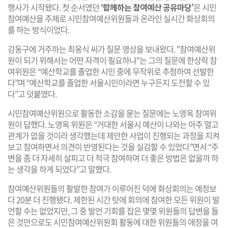
행사가 시작됐다. 첫 순서였던
‘함께하는 참여예산 공유마당’
은 시민
참여예산을 주제로 시민참여예산위원들과 온라인 실시간 화상회의
를 하는 방식이었다.
강동구에 거주하는 최웅식 씨가 질문 영상을 보내왔다. "참여예산위
원이 되기 위해서는 어떤 자격이 필요하냐"는 그의 질문에 한상락 참
여위원은 “예산학교를 졸업한 시민 중에 무작위로 추첨하여 선발한
다”며 “예산학교를 졸업한 서울시민이라면 누구든지 도전할 수 있
다”고 덧붙였다.
시민참여예산위원으로 활동한 소감을 묻는 질문에는 노영옥 참여위
원이 답했다. 노영옥 위원은 “거대한 서울시 예산이 나와는 아주 멀고
관계가 없을 것이라 생각했는데 제안한 사업이 진행되는 과정을 지켜
보고 참여하면서 의견이 반영된다는 것을 실감할 수 있었다”면서 “주
변을 좀 더 자세히 살피고 더 적극 참여하며 더 좋은 방법은 없을까 하
는 생각을 하게 되었다”고 말했다.
참여예산위원들의 활발한 참여가 이루어진 덕에 화상회의는 예정보
다 20분 더 진행됐다. 제한된 시간 탓에 회의에 참여한 모든 위원이 발
언할 수는 없었지만, 그 중 발언 기회를 잡은 몇몇 위원들의 답변을 들
은 것만으로도 시민참여예산위원회 활동에 대한 위원들의 애정을 여