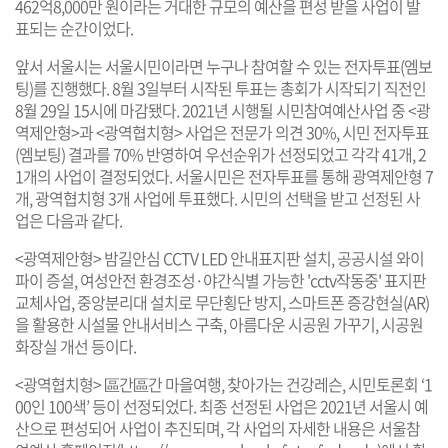
462억8,000만 원이라는 거대한 규모의 예산을 편성 받을 사업이 발
표되는 순간이었다.
앞서 서울시는 서울시민이라면 누구나 참여할 수 있는 전자투표(엠보
팅)를 진행했다. 8월 3일부터 시작된 투표는 총회가 시작되기 직전인
8월 29일 15시에 마감됐다. 2021년 시행될 시민참여예산사업 중 <광
역제안형>과 <광역협치형> 사업은 전문가 의견 30%, 시민 전자투표
(엠보팅) 결과를 70% 반영하여 우선순위가 선정되었고 각각 41개, 2
1개의 사업이 결정되었다. 서울시민은 전자투표를 통해 광역제안형 7
개, 광역협치형 3개 사업에 투표했다. 시민의 선택을 받고 선정된 사
업은 다음과 같다.
<광역제안형> 밤길안심 CCTV LED 안내표지판 설치, 공공시설 와이
파이 증설, 여성안전 환경조성·야간식별 가능한 'cctv작동중' 표지판
교체사업, 중앙분리대 설치로 무단횡단 방지, 스마트폰 증강현실(AR)
을 활용한 시설물 안내서비스 구축, 아름다운 시공원 가꾸기, 시공원
화장실 개선 등이다.
<광역협치형> 區간區간 마을여행, 찾아가는 건강레슨, 시민토론회 ‘1
00인 100색’ 등이 선정되었다. 최종 선정된 사업은 2021년 서울시 예
산으로 편성되어 사업이 추진되며, 각 사업의 자세한 내용은 서울참