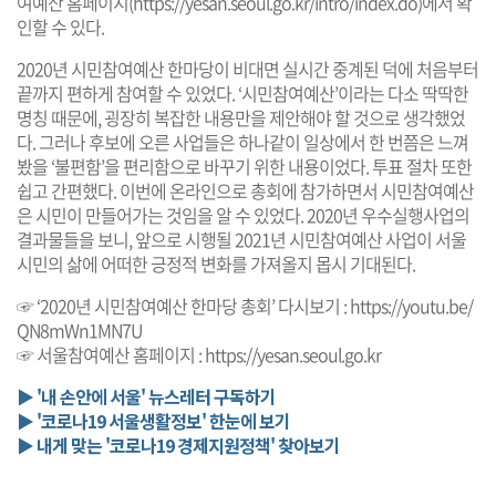
여예산 홈페이지(
https://yesan.seoul.go.kr/intro/index.do
)에서 확
인할 수 있다.
2020년 시민참여예산 한마당이 비대면 실시간 중계된 덕에 처음부터
끝까지 편하게 참여할 수 있었다. ‘시민참여예산’이라는 다소 딱딱한
명칭 때문에, 굉장히 복잡한 내용만을 제안해야 할 것으로 생각했었
다. 그러나 후보에 오른 사업들은 하나같이 일상에서 한 번쯤은 느껴
봤을 ‘불편함’을 편리함으로 바꾸기 위한 내용이었다. 투표 절차 또한
쉽고 간편했다. 이번에 온라인으로 총회에 참가하면서 시민참여예산
은 시민이 만들어가는 것임을 알 수 있었다. 2020년 우수실행사업의
결과물들을 보니, 앞으로 시행될 2021년 시민참여예산 사업이 서울
시민의 삶에 어떠한 긍정적 변화를 가져올지 몹시 기대된다.
☞ ‘2020년 시민참여예산 한마당 총회’ 다시보기 :
https://youtu.be/
QN8mWn1MN7U
☞ 서울참여예산 홈페이지 :
https://yesan.seoul.go.kr
▶ '내 손안에 서울' 뉴스레터 구독하기
▶ '코로나19 서울생활정보' 한눈에 보기
▶ 내게 맞는 '코로나19 경제지원정책' 찾아보기