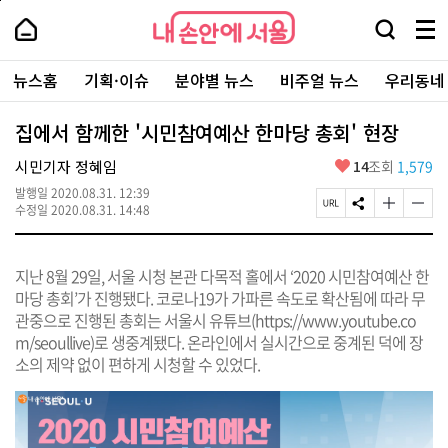
본
페
내
문
이
내
손
검
메
바
지
손
안
색
뉴
로
상
안
주
에
창
전
가
단
에
뉴스홈
기획·이슈
분야별 뉴스
비주얼 뉴스
우리동네
요
서
열
체
기
으
서
서
울
기
보
로
울
비
기
이
-
집에서 함께한 '시민참여예산 한마당 총회' 현장
스
동
서
바
울
좋
시민기자 정혜임
14
조회
1,579
로
시
아
가
대
발행일
2020.08.31. 12:39
요
기
페
S
글
글
표
수정일
2020.08.31. 14:48
이
N
자
자
소
지
S
크
크
통
U
공
기
기
포
지난 8월 29일, 서울 시청 본관 다목적 홀에서 ‘2020 시민참여예산 한
R
유
크
작
털
L
하
게
게
마당 총회’가 진행됐다. 코로나19가 가파른 속도로 확산됨에 따라 무
복
기
변
변
관중으로 진행된 총회는 서울시 유튜브(
https://www.youtube.co
사
경
경
m/seoullive
)로 생중계됐다. 온라인에서 실시간으로 중계된 덕에 장
하
하
기
기
소의 제약 없이 편하게 시청할 수 있었다.