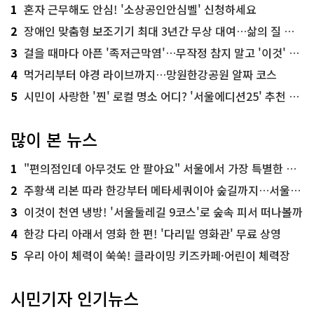
1
혼자 근무해도 안심! '소상공인안심벨' 신청하세요
2
장애인 맞춤형 보조기기 최대 3년간 무상 대여…삶의 질 높인다
3
걸을 때마다 아픈 '족저근막염'…무작정 참지 말고 '이것' 해보세요!
4
먹거리부터 야경 라이브까지…망원한강공원 알짜 코스
5
시민이 사랑한 '찐' 로컬 명소 어디? '서울에디션25' 추천 코스
많이 본 뉴스
1
"편의점인데 아무것도 안 팔아요" 서울에서 가장 특별한 편의점의 정체
2
주황색 리본 따라 한강부터 메타세쿼이아 숲길까지…서울둘레길 15코스
3
이것이 천연 냉방! '서울둘레길 9코스'로 숲속 피서 떠나볼까
4
한강 다리 아래서 영화 한 편! '다리밑 영화관' 무료 상영
5
우리 아이 체력이 쑥쑥! 클라이밍 키즈카페·어린이 체력장
시민기자 인기뉴스