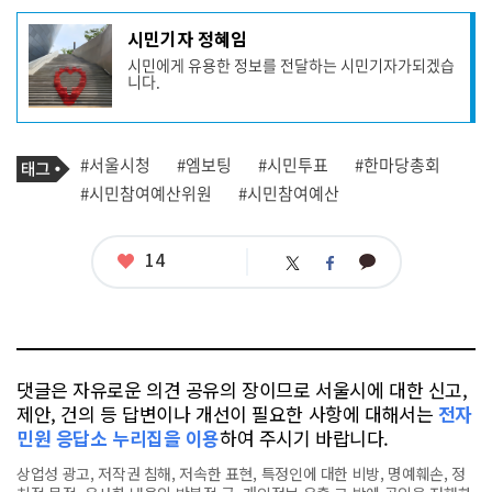
기
시민기자 정혜임
사
시민에게 유용한 정보를 전달하는 시민기자가되겠습
작
니다.
성
자
프
로
기
필
태
#서울시청
#엠보팅
#시민투표
#한마당총회
사
그
관
#시민참여예산위원
#시민참여예산
련
태
그
좋
14
카
트
페
아
카
위
이
요
오
터
스
톡
북
댓글은 자유로운 의견 공유의 장이므로 서울시에 대한 신고,
제안, 건의 등 답변이나 개선이 필요한 사항에 대해서는
전자
민원 응답소 누리집을 이용
하여 주시기 바랍니다.
상업성 광고, 저작권 침해, 저속한 표현, 특정인에 대한 비방, 명예훼손, 정