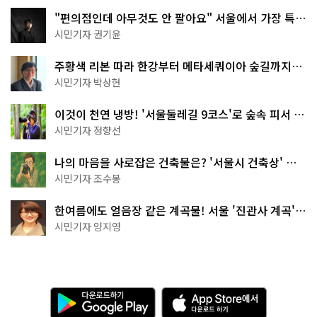
"편의점인데 아무것도 안 팔아요" 서울에서 가장 특별
한 편의점의 정체
시민기자 권기윤
주황색 리본 따라 한강부터 메타세쿼이아 숲길까지…
서울둘레길 15코스
시민기자 박상현
이것이 천연 냉방! '서울둘레길 9코스'로 숲속 피서 떠
나볼까
시민기자 정향선
나의 마음을 사로잡은 건축물은? '서울시 건축상' 수
상작 공개!
시민기자 조수봉
한여름에도 얼음장 같은 계곡물! 서울 '진관사 계곡'이
천국이네~
시민기자 양지영
다
A
운
p
로
p