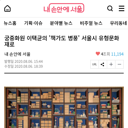
본
페
내
문
이
내
손
검
메
바
지
손
안
색
뉴
로
상
안
주
에
창
전
가
단
에
뉴스홈
기획·이슈
분야별 뉴스
비주얼 뉴스
우리동네
요
서
열
체
기
으
서
서
울
기
보
로
울
비
기
이
-
궁중화원 이택균의 '책가도 병풍' 서울시 유형문화
스
동
서
재로
바
울
로
시
가
좋
내 손안에 서울
4
조회
11,194
대
기
아
표
발행일
2020.08.06. 15:44
요
소
페
S
글
글
수정일
2020.08.06. 18:39
통
이
N
자
자
포
지
S
크
크
털
U
공
기
기
R
유
크
작
L
하
게
게
복
기
변
변
사
경
경
하
하
기
기