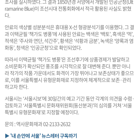
조사를 실시하였다. 그 결과 1850년경 서양에서 개발된 인공군청(Ult
ramarine Blue)이 조선시대 전통회화에서 적극 활용된 사실도 밝혔
다.
안료의 색상별 성분분석은 휴대용 X-선 형광분석기를 이용했다. 그 결
과 이택균필 ‘책가도 병풍’에 사용된 안료는 백색은 ‘백토’, 흑색은 ‘먹’,
적색은 ‘주사와 연단, 석간주’, 황색은 ‘석황과 금분’, 녹색은 ‘양록과 염
화동’, 청색은 ‘인공군청’으로 확인되었다.
따라서 이택균필 ‘책가도 병풍’은 조선후기에 상품경제가 발달하고
소비문화가 확산되던 풍조를 시각적으로 잘 대변해 준다. 뿐만 아니
라 작가의 작품 가운데서도 화격이 가장 뛰어나고 보존상태가 좋으므
로, 이를 서울특별시 유형문화재로 지정하여 체계적으로 보존·관리
하고자 한다.
서울시는 ‘서울시보’에 30일간의 예고 기간 동안 각계의 의견을 수렴·
검토하고 ‘서울특별시 문화재위원회(동산분과)’의 심의를 거쳐 ‘서울
특별시 유형문화재’로 지정할 예정이다.
문의 : 역사문화재과 02-2133-2632
▶ '내 손안에 서울' 뉴스레터 구독하기