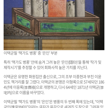
이택균필 ‘책가도 병풍’ 중 ‘은인’ 부분
특히 ‘책가도 병풍’ 안에 숨겨 그려 놓은 ‘은인(隱印)’을 통해 ‘작가 및
제작시기’를 추정할 수 있어 회화사적 높은 가치를 지닌다.
이택균은 유명한 화원집안 출신으로, 그의 조부 이종현과 부친 이윤
민도 책거리를 잘 그렸다. 이택균의 본명은 이형록으로 57세되던 186
4년에 이응록(李膺祿)으로 개명하고, 다시 64세인 1871년 이택균(李
宅均)으로 이름을 바꾸었다.
이택균필 ‘책가도 병풍’의 ‘은인’은 병풍의 두 번째 폭에 있는데, “이택
균인(李宅均印)”이라는 글자가 음각으로 새겨진 도장으로 그려져 있