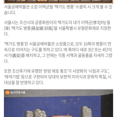
서울공예박물관 소장 이택균필 ‘책가도 병풍’ ※클릭 시 크게 볼 수 있
습니다.
서울시는 조선시대 궁중화원이자 책가도의 대가 이택균(李宅均) 필
(筆) ‘책가도 병풍(冊架圖 屛風)’을 서울특별시 유형문화재로 지정한
다.
‘책가도 병풍’은 서울공예박물관 소장품으로, 모두 10폭의 병풍이 연
속으로 이어지는 구도를 취하고 있다. 매 폭마다 세로 3단 또는 4단의
서가(書架)를 배치하고, 그 안에는 각종 서책과 골동품을 자세히 그렸
다.
또한 조선후기에 유행한 ‘문방 애호 풍조’가 서양화의 ‘시점과 구도’,
‘채색기법’ 등으로 구현되어 당대의 보편적 미의식과 문화적 특질, 시
대상을 잘 반영하고 있다.