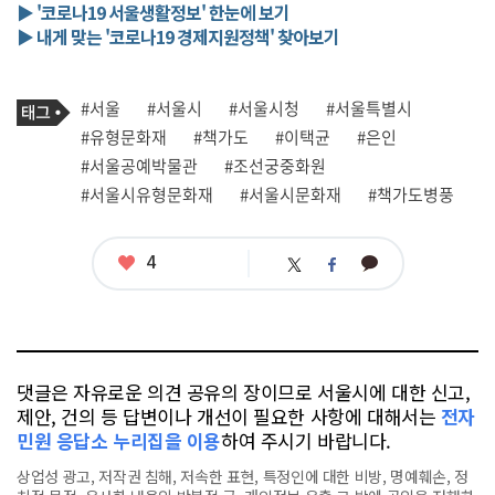
▶ '코로나19 서울생활정보' 한눈에 보기
▶ 내게 맞는 '코로나19 경제지원정책' 찾아보기
기
태
#서울
#서울시
#서울시청
#서울특별시
사
그
관
#유형문화재
#책가도
#이택균
#은인
련
#서울공예박물관
#조선궁중화원
태
그
#서울시유형문화재
#서울시문화재
#책가도병풍
좋
4
카
트
페
아
카
위
이
요
오
터
스
톡
북
댓글은 자유로운 의견 공유의 장이므로 서울시에 대한 신고,
제안, 건의 등 답변이나 개선이 필요한 사항에 대해서는
전자
민원 응답소 누리집을 이용
하여 주시기 바랍니다.
상업성 광고, 저작권 침해, 저속한 표현, 특정인에 대한 비방, 명예훼손, 정