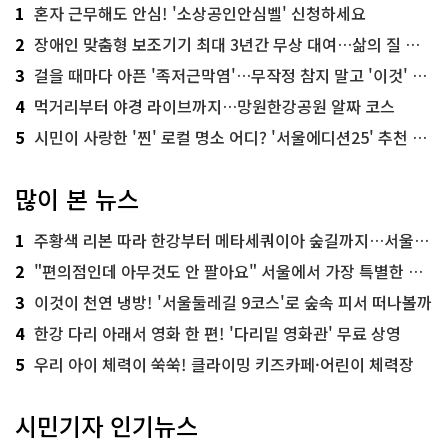
1
혼자 근무해도 안심! '소상공인안심벨' 신청하세요
2
장애인 맞춤형 보조기기 최대 3년간 무상 대여…삶의 질 높인다
3
걸을 때마다 아픈 '족저근막염'…무작정 참지 말고 '이것' 해보세요!
4
먹거리부터 야경 라이브까지…망원한강공원 알짜 코스
5
시민이 사랑한 '찐' 로컬 명소 어디? '서울에디션25' 추천 코스
많이 본 뉴스
1
주황색 리본 따라 한강부터 메타세쿼이아 숲길까지…서울둘레길 15코스
2
"편의점인데 아무것도 안 팔아요" 서울에서 가장 특별한 편의점의 정체
3
이것이 천연 냉방! '서울둘레길 9코스'로 숲속 피서 떠나볼까
4
한강 다리 아래서 영화 한 편! '다리밑 영화관' 무료 상영
5
우리 아이 체력이 쑥쑥! 클라이밍 키즈카페·어린이 체력장
시민기자 인기뉴스