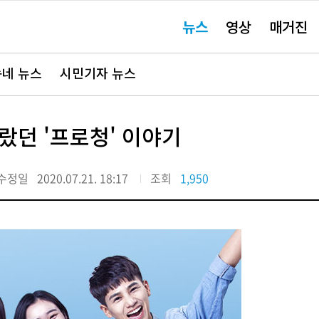
주
뉴스
영상
매거진
요
서
비
스
바
네 뉴스
시민기자 뉴스
로
가
기"
몰랐던 '프로청' 이야기
수정일
2020.07.21. 18:17
조회
1,950