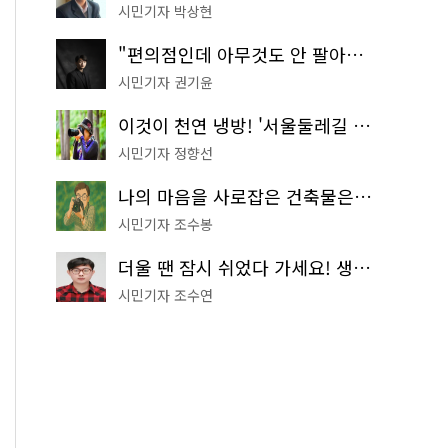
시민기자 박상현
"편의점인데 아무것도 안 팔아요" 서울에서 가장 특별한 편의점의 정체
시민기자 권기윤
이것이 천연 냉방! '서울둘레길 9코스'로 숲속 피서 떠나볼까
시민기자 정향선
나의 마음을 사로잡은 건축물은? '서울시 건축상' 수상작 공개!
시민기자 조수봉
더울 땐 잠시 쉬었다 가세요! 생수 냉장고부터 해피소·무더위쉼터까지
시민기자 조수연