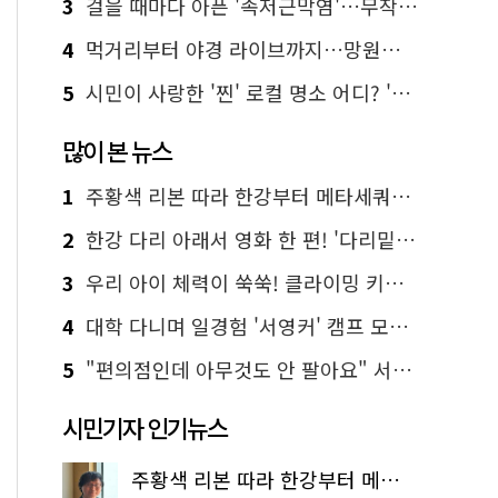
3
걸을 때마다 아픈 '족저근막염'…무작정 참지 말고 '이것' 해보세요!
4
먹거리부터 야경 라이브까지…망원한강공원 알짜 코스
5
시민이 사랑한 '찐' 로컬 명소 어디? '서울에디션25' 추천 코스
많이 본 뉴스
1
주황색 리본 따라 한강부터 메타세쿼이아 숲길까지…서울둘레길 15코스
2
한강 다리 아래서 영화 한 편! '다리밑 영화관' 무료 상영
3
우리 아이 체력이 쑥쑥! 클라이밍 키즈카페·어린이 체력장
4
대학 다니며 일경험 '서영커' 캠프 모집…전액 무료
5
"편의점인데 아무것도 안 팔아요" 서울에서 가장 특별한 편의점의 정체
시민기자 인기뉴스
주황색 리본 따라 한강부터 메타세쿼이아 숲길까지…서울둘레길 15코스