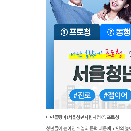
나만몰랐어!서울청년지원사업 ① 프로청
청년들이 높아진 취업의 문턱 때문에 고민의 늪에