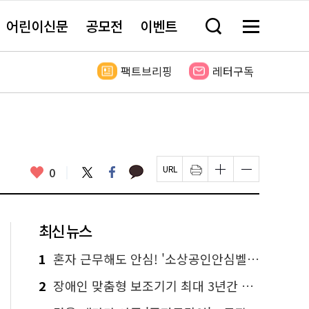
어린이신문
공모전
이벤트
검
메
색
뉴
창
전
열
체
팩트브리핑
레터구독
기
보
기
카
좋
트
페
0
페
인
글
글
카
위
이
아
이
쇄
자
자
오
터
스
요
지
하
크
크
톡
북
U
기
기
기
R
새
크
작
L
창
게
게
최신 뉴스
복
열
변
변
사
림
경
경
하
하
1
혼자 근무해도 안심! '소상공인안심벨' 신청하세요
기
기
2
장애인 맞춤형 보조기기 최대 3년간 무상 대여…삶의 질 높인다