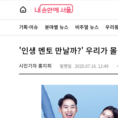
본
페
문
이
뉴
바
지
스
로
상
룸
가
단
뉴
기
으
스
로
기획·이슈
분야별 뉴스
비주얼 뉴스
우리동
주
이
요
동
서
비
스
'인생 멘토 만날까?' 우리가 
바
로
가
기
시민기자 홍지희
발행일
2020.07.16. 12:49