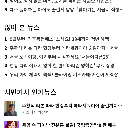
4
밤에도 식지 않는 더위, 도시를 식히는 시원한 해법은?
5
채소 싫어하는 아이도 즐겁게 냠냠! '찾아가는 서울시 식생활 교육' 현장
많이 본 뉴스
1
9월부턴 '기후동행패스' 쓰세요! 39세까지 청년 혜택
2
주황색 리본 따라 한강부터 메타세쿼이아 숲길까지…서울둘레길 15코스
3
서울 로컬여행, 여기부터 시작하세요 '서울에디션25'
4
한강 다리 아래서 영화 한 편! '다리밑 영화관' 무료 상영
5
우리 아이 체력이 쑥쑥! 클라이밍 키즈카페·어린이 체력장
시민기자 인기뉴스
주황색 리본 따라 한강부터 메타세쿼이아 숲길까지…
서울둘레길 15코스
시민기자 박상현
폭염 속 피어난 진분홍 물결! 국립중앙박물관 배롱나