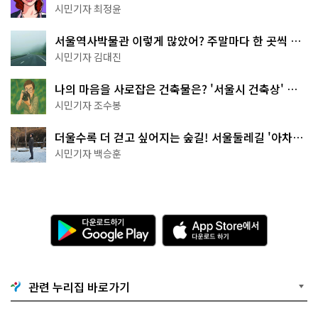
무 명소
시민기자 최정윤
서울역사박물관 이렇게 많았어? 주말마다 한 곳씩 떠
나는 역사 산책
시민기자 김대진
나의 마음을 사로잡은 건축물은? '서울시 건축상' 수
상작 공개!
시민기자 조수봉
더울수록 더 걷고 싶어지는 숲길! 서울둘레길 '아차산
코스'
시민기자 백승훈
다
A
운
p
로
p
드
S
하
t
기
o
관련 누리집 바로가기
G
r
o
e
o
에