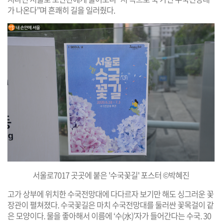
가 나온다”며 흔쾌히 길을 일러줬다.
서울로7017 곳곳에 붙은 '수국꽃길' 포스터 ©박혜진
고가 상부에 위치한 수국전망대에 다다르자 보기만 해도 싱그러운 꽃
장관이 펼쳐졌다. 수국꽃길은 마치 수국전망대를 둘러싼 꽃목걸이 같
은 모양이다. 물을 좋아해서 이름에 ‘수(水)’자가 들어간다는 수국. 30