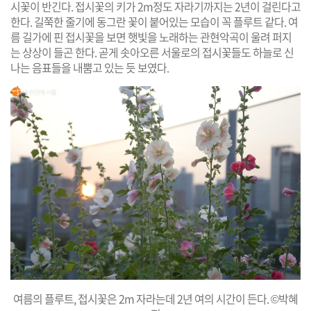
시꽃이 반긴다. 접시꽃의 키가 2m정도 자라기까지는 2년이 걸린다고
한다. 길쭉한 줄기에 동그란 꽃이 붙어있는 모습이 꼭 플루트 같다. 여
름 길가에 핀 접시꽃을 보면 햇빛을 노래하는 관현악곡이 울려 퍼지
는 상상이 들곤 한다. 곧게 솟아오른 서울로의 접시꽃들도 하늘로 신
나는 음표들을 내뿜고 있는 듯 보였다.
여름의 플루트, 접시꽃은 2m 자라는데 2년 여의 시간이 든다. ©박혜