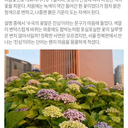
꽃을 피운다. 처음에는 녹색이 약간 들어간 흰 꽃이었다가 점차 밝은
청색으로 변하고, 나중엔 붉은 기운이 도는 자색이 된다.
설명 중에서 ‘수국의 꽃말은 진심’이라는 문구가 마음에 들었다. 색깔
이 변덕스럽게 바뀌는 와중에도 함박눈처럼 포실포실한 꽃의 실루엣
은 변치 않아서일까? 정확한 사연은 모르겠지만, 서울 한복판에서 만
나는 ‘진심’이라는 단어는 왠지 마음을 뭉클하게 적셨다.