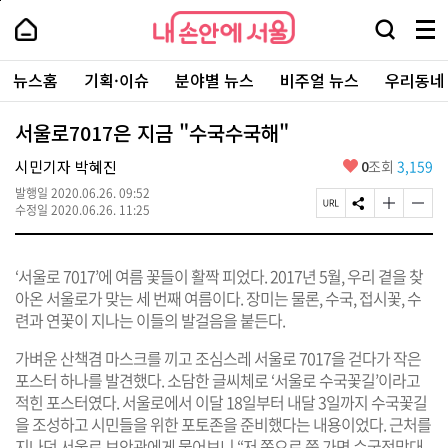
본
페
내
문
이
내
손
검
메
바
지
손
안
색
뉴
로
상
안
주
에
창
전
가
단
에
뉴스홈
기획·이슈
분야별 뉴스
비주얼 뉴스
우리동네
요
서
열
체
기
으
서
서
울
기
보
로
울
비
기
이
-
서울로7017은 지금 "수국수국해"
스
동
서
바
울
좋
시민기자 박혜진
0
조회
3,159
로
시
아
가
대
발행일
2020.06.26. 09:52
요
기
페
S
글
글
표
수정일
2020.06.26. 11:25
이
N
자
자
소
지
S
크
크
통
U
공
기
기
포
‘서울로 7017’에 여름 꽃들이 활짝 피었다. 2017년 5월, 우리 곁을 찾
R
유
크
작
털
L
하
게
게
아온 서울로가 맞는 세 번째 여름이다. 장미는 물론, 수국, 접시꽃, 수
복
기
변
변
련과 연꽃이 지나는 이들의 발걸음을 붙든다.
사
경
경
하
하
가벼운 산책겸 마스크를 끼고 조심스레 서울로 7017을 걷다가 작은
기
기
포스터 하나를 발견했다. 소담한 글씨체로 ‘서울로 수국꽃길’이라고
적힌 포스터였다. 서울로에서 이달 18일부터 내달 3일까지 수국꽃길
을 조성하고 시민들을 위한 포토존을 준비했다는 내용이었다. 근처를
지나던 서울로 보안관에게 물어보니 “저 쪽으로 쭉 가면 수국전망대