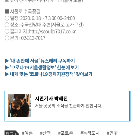
■ 서울로 수국꽃길
○ 일정 :2020. 6. 18 ~ 7.3 00:00- 24:00
○ 장소 :수국전망대 주변(서울로 고가구간)
○ 홈페이지 :http://seoullo7017.co.kr
○ 문의 : 02-313-7017
▶ '내 손안에 서울' 뉴스레터 구독하기
▶ '코로나19 서울생활정보' 한눈에 보기
▶ 내게 맞는 '코로나19 경제지원정책' 찾아보기
기
시민기자 박혜진
사
서울 곳곳의 소식을 친근하게 전합니다.
작
성
자
프
로
기
필
태
#여름
#산책
#포토존
#녹색도시
#연꽃
사