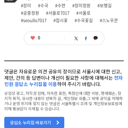
그
관
#장미
#수국
#수련
#장미정원
#보행길
련
#공중정원
#서울로7017
#서울로
태
그
#seoullo7017
#접시꽃
#수국꽃길
#스노우콘
좋
0
카
트
페
아
카
위
이
요
오
터
스
톡
북
댓글은 자유로운 의견 공유의 장이므로 서울시에 대한 신고,
제안, 건의 등 답변이나 개선이 필요한 사항에 대해서는
전자
민원 응답소 누리집을 이용
하여 주시기 바랍니다.
상업성 광고, 저작권 침해, 저속한 표현, 특정인에 대한 비방, 명예훼손, 정
치적 목적, 유사한 내용의 반복적 글, 개인정보 유출,그 밖에 공익을 저해하
거나 운영 취지에 맞지 않는 댓글은 서울특별시 조례 및 개인정보보호법에
의해 통보없이 삭제될 수 있습니다.
응답소 누리집 바로가기