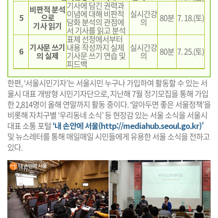
기사에 담긴 권력과
비판적 분석
이념에 대해 비판적
실시간강
5
으로
80분
7. 18.(토)
담화 분석의 관점에
의
기사 읽기
서 기사를 읽고 분석
표제 선정에서부터
기사문 쓰기
내용 작성까지 실제
실시간강
6
80분
7. 25.(토)
의 실제
기사문 쓰기 연습 및
의
피드백
한편, ‘서울시민기자’는 서울시민 누구나 가입하여 활동할 수 있는 서
울시 대표 개방형 시민기자단으로, 지난해 7월 정기모집을 통해 가입
한 2,814명이 올해 연말까지 활동 중이다. ‘알아두면 좋은 서울정책’을
비롯해 자치구별 ‘우리동네 소식’ 등 현장감 있는 서울 소식을 서울시
대표 소통 포털
‘내 손안에 서울(http://mediahub.seoul.go.kr)’
및 뉴스레터를 통해 매일매일 시민들에게 유용한 서울 소식을 전하고
있다.