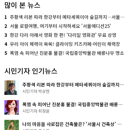
많이 본 뉴스
1
주황색 리본 따라 한강부터 메타세쿼이아 숲길까지…서울둘레길 15코스
2
서울 로컬여행, 여기부터 시작하세요 '서울에디션25'
3
한강 다리 아래서 영화 한 편! '다리밑 영화관' 무료 상영
4
우리 아이 체력이 쑥쑥! 클라이밍 키즈카페·어린이 체력장
5
폭염 속 피어난 진분홍 물결! 국립중앙박물관 배롱나무 명소
시민기자 인기뉴스
주황색 리본 따라 한강부터 메타세쿼이아 숲길까지…
서울둘레길 15코스
시민기자 박상현
폭염 속 피어난 진분홍 물결! 국립중앙박물관 배롱나
무 명소
시민기자 최정윤
나의 마음을 사로잡은 건축물은? '서울시 건축상' 수
상작 공개!