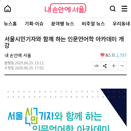
본
페
내
문
이
내
손
검
메
바
지
손
안
색
뉴
로
상
안
주
에
창
전
가
단
에
뉴스홈
기획·이슈
분야별 뉴스
비주얼 뉴스
우리동네
요
서
열
체
기
으
서
서
울
기
보
로
울
비
기
이
-
서울시민기자와 함께 하는 인문언어학 아카데미 개
스
동
서
강
바
울
로
시
가
좋
내 손안에 서울
6
조회
2,797
대
기
아
표
발행일
2020.06.25. 15:11
요
소
페
S
글
글
수정일
2020.06.25. 17:02
통
이
N
자
자
포
지
S
크
크
털
U
공
기
기
R
유
크
작
L
하
게
게
복
기
변
변
사
경
경
하
하
기
기