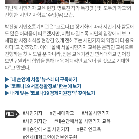
지난해 시민기자 교육 현장. 명로진 작가 특강(좌) 및 ‘모두의 학교’와
진행한 ‘시민기자학교’ 수업(우) 모습.
박진영 시민소통기획관은 “코로나19 장기화에 따라 시민기자 활동에
도 많은 어려움이 따르겠지만, 이럴 때일수록 시민의 입장에서 보고
체험한 시정소식을 현장감 있게 전해주는 시민기자의 역할이 더 중요
하다”고 강조했다. 이에 “올해 서울시민기자 교육은 온라인 교육으로
진행하는 첫 시도일 뿐 아니라, 전문 교육기관인 연세대학교 언어정
보연구원과의 협업을 통해 더욱 체계적인 교육이 될 것으로 기대한
다”고 말했다.
▶ '내 손안에 서울' 뉴스레터 구독하기
▶ '코로나19 서울생활정보' 한눈에 보기
▶ 내게 맞는 '코로나19 경제지원정책' 찾아보기
기
태
#시민기자
#연세대학교
#서울시민기자
사
그
관
#시민기자단
#내손안에서울 시민기자 교육
련
#내손안에서울 시민기자
#온라인교육
태
그
#연세대학교언어정보연구원