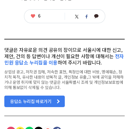
좋
6
카
트
페
아
카
위
이
요
오
터
스
톡
북
댓글은 자유로운 의견 공유의 장이므로 서울시에 대한 신고,
제안, 건의 등 답변이나 개선이 필요한 사항에 대해서는
전자
민원 응답소 누리집을 이용
하여 주시기 바랍니다.
상업성 광고, 저작권 침해, 저속한 표현, 특정인에 대한 비방, 명예훼손, 정
치적 목적, 유사한 내용의 반복적 글, 개인정보 유출,그 밖에 공익을 저해하
거나 운영 취지에 맞지 않는 댓글은 서울특별시 조례 및 개인정보보호법에
의해 통보없이 삭제될 수 있습니다.
응답소 누리집 바로가기