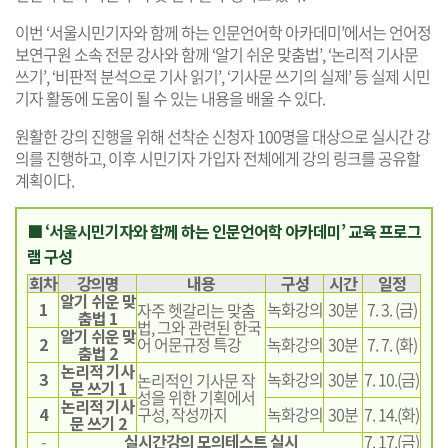
이번 ‘서울시민기자와 함께 하는 인문언어학 아카데미’에서는 언어정
보연구원 소속 전문 강사와 함께 ‘알기 쉬운 맞춤법’, ‘논리적 기사문
쓰기’, ‘비판적 분석으로 기사 읽기’, ‘기사문 쓰기의 실제’ 등 실제 시민
기자 활동에 도움이 될 수 있는 내용을 배울 수 있다.
원활한 강의 진행을 위해 선착순 신청자 100명을 대상으로 실시간 강
의를 진행하고, 이후 시민기자 가입자 전체에게 강의 링크를 공유할
계획이다.
■ ‘서울시민기자와 함께 하는 인문언어학 아카데미’ 교육 프로그
램 구성
회차
강의명
내용
구성
시간
일정
알기 쉬운 맞
1
녹화강의
30분
7. 3. (금)
자주 헷갈리는 맞춤
춤법 1
법, 그와 관련된 한국
알기 쉬운 맞
2
어 어문규정 특강
녹화강의
30분
7. 7. (화)
춤법 2
논리적 기사
3
녹화강의
30분
7. 10.(금)
논리적인 기사문 작
문 쓰기 1
성을 위한 기획에서
논리적 기사
4
구성, 작성까지
녹화강의
30분
7. 14.(화)
문 쓰기 2
-
실시간강의 모의테스트 실시
7. 17.(금)