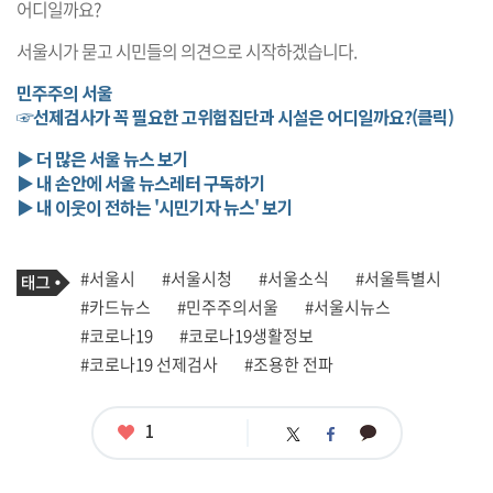
어디일까요?
서울시가 묻고 시민들의 의견으로 시작하겠습니다.
민주주의 서울
☞선제검사가 꼭 필요한 고위험집단과 시설은 어디일까요?(클릭)
▶ 더 많은 서울 뉴스 보기
▶ 내 손안에 서울 뉴스레터 구독하기
▶ 내 이웃이 전하는 '시민기자 뉴스' 보기
기
태
#서울시
#서울시청
#서울소식
#서울특별시
사
그
관
#카드뉴스
#민주주의서울
#서울시뉴스
련
#코로나19
#코로나19생활정보
태
그
#코로나19 선제검사
#조용한 전파
좋
1
카
트
페
아
카
위
이
요
오
터
스
톡
북