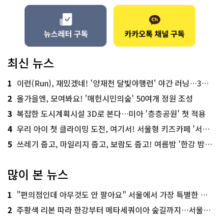
최신 뉴스
1
이런(Run), 재밌겠네! '양재천 달빛야행런' 야간 러닝…300명 모집
2
올가을엔, 모여봐요! '매헌시민의숲' 50여개 정원 조성
3
복잡한 도시계획시설 3D로 본다…미아 '층층공원' 첫 적용
4
우리 아이 첫 클라이밍 도전, 여기서! 서울형 키즈카페 '서울가족플라자점'
5
쓰레기 줍고, 마일리지 줍고, 보람도 줍고! 여름밤 '한강 밤마실 줍깅'
많이 본 뉴스
1
"편의점인데 아무것도 안 팔아요" 서울에서 가장 특별한 편의점의 정체
2
주황색 리본 따라 한강부터 메타세쿼이아 숲길까지…서울둘레길 15코스