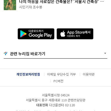
나의 마음을 사로잡은 건축물은? '서울시 건축상' 수
상작 공개!
시민기자 조수봉
다
A
운
p
로
p
드
S
하
t
기
o
관련 누리집 바로가기
G
r
o
e
o
에
g
서
l
다
개인정보처리방침
이메일 무단수집 거부
이용약관
e
운
P
로
PC버전
l
드
a
하
y
기
서울특별시청 04524
서울특별시 중구 세종대로 110 콘텐츠담당관
대표전화
다산콜센터
02-120