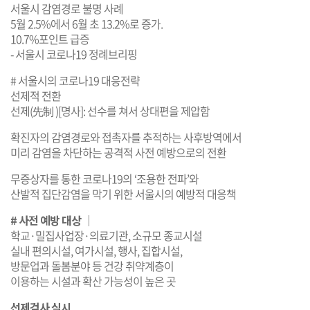
서울시 감염경로 불명 사례
5월 2.5%에서 6월 초 13.2%로 증가.
10.7%포인트 급증
- 서울시 코로나19 정례브리핑
# 서울시의 코로나19 대응전략
선제적 전환
선제(先制 )[명사]: 선수를 쳐서 상대편을 제압함
확진자의 감염경로와 접촉자를 추적하는 사후방역에서
미리 감염을 차단하는 공격적 사전 예방으로의 전환
무증상자를 통한 코로나19의 ‘조용한 전파’와
산발적 집단감염을 막기 위한 서울시의 예방적 대응책
# 사전 예방 대상 │
학교·밀집사업장·의료기관, 소규모 종교시설
실내 편의시설, 여가시설, 행사, 집합시설,
방문업과 돌봄분야 등 건강 취약계층이
이용하는 시설과 확산 가능성이 높은 곳
선제검사 실시