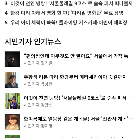
3
이것이 천연 냉방! '서울둘레길 9코스'로 숲속 피서 떠나볼까
4
한강 다리 아래서 영화 한 편! '다리밑 영화관' 무료 상영
5
우리 아이 체력이 쑥쑥! 클라이밍 키즈카페·어린이 체력장
시민기자 인기뉴스
"편의점인데 아무것도 안 팔아요" 서울에서 가장 특별
한 편의점의 정체
시민기자 권기윤
주황색 리본 따라 한강부터 메타세쿼이아 숲길까지…
서울둘레길 15코스
시민기자 박상현
이것이 천연 냉방! '서울둘레길 9코스'로 숲속 피서 떠
나볼까
시민기자 정향선
한여름에도 얼음장 같은 계곡물! 서울 '진관사 계곡'이
천국이네~
시민기자 양지영