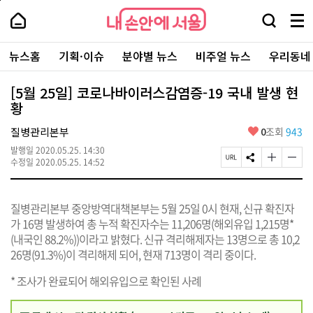
본
페
내
문
이
내
손
검
메
바
지
손
안
색
뉴
로
상
안
주
에
창
전
가
단
에
뉴스홈
기획·이슈
분야별 뉴스
비주얼 뉴스
우리동네
요
서
열
체
기
으
서
서
울
기
보
로
울
비
기
이
-
[5월 25일] 코로나바이러스감염증-19 국내 발생 현
스
동
서
황
바
울
로
시
가
좋
질병관리본부
0
조회
943
대
기
아
표
발행일
2020.05.25. 14:30
요
소
페
S
글
글
수정일
2020.05.25. 14:52
통
이
N
자
자
포
지
S
크
크
털
U
공
기
기
질병관리본부 중앙방역대책본부는 5월 25일 0시 현재, 신규 확진자
R
유
크
작
L
하
게
게
가 16명 발생하여 총 누적 확진자수는 11,206명(해외유입 1,215명*
복
기
변
변
(내국인 88.2%))이라고 밝혔다. 신규 격리해제자는 13명으로 총 10,2
사
경
경
26명(91.3%)이 격리해제 되어, 현재 713명이 격리 중이다.
하
하
기
기
* 조사가 완료되어 해외유입으로 확인된 사례