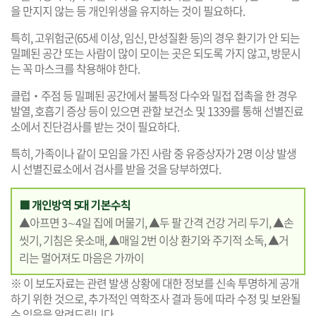
을 만지지 않는 등 개인위생을 유지하는 것이 필요하다.
특히, 고위험군(65세 이상, 임신, 만성질환 등)의 경우 환기가 안 되는
밀폐된 공간 또는 사람이 많이 모이는 곳은 되도록 가지 않고, 방문시
는 꼭 마스크를 착용해야 한다.
클럽‧주점 등 밀폐된 공간에서 불특정 다수와 밀접 접촉을 한 경우
발열, 호흡기 증상 등이 있으면 관할 보건소 및 1339를 통해 선별진료
소에서 진단검사를 받는 것이 필요하다.
특히, 가족이나 같이 모임을 가진 사람 중 유증상자가 2명 이상 발생
시 선별진료소에서 검사를 받을 것을 당부하였다.
■ 개인방역 5대 기본수칙
▲아프면 3∼4일 집에 머물기, ▲두 팔 간격 건강 거리 두기, ▲손
씻기, 기침은 옷소매, ▲매일 2번 이상 환기와 주기적 소독, ▲거
리는 멀어져도 마음은 가까이
※ 이 보도자료는 관련 발생 상황에 대한 정보를 신속 투명하게 공개
하기 위한 것으로, 추가적인 역학조사 결과 등에 따라 수정 및 보완될
수 있음을 알려드립니다