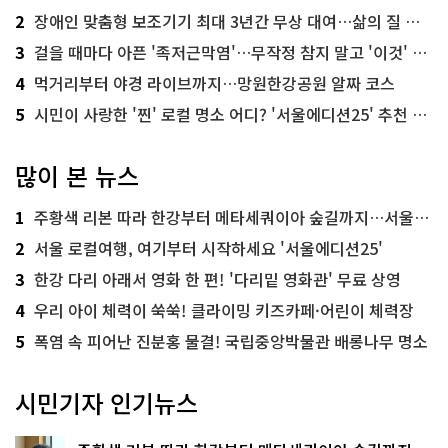
2
장애인 맞춤형 보조기기 최대 3년간 무상 대여…삶의 질 높인다
3
걸을 때마다 아픈 '족저근막염'…무작정 참지 말고 '이것' 해보세요!
4
먹거리부터 야경 라이브까지…망원한강공원 알짜 코스
5
시민이 사랑한 '찐' 로컬 명소 어디? '서울에디션25' 추천 코스
많이 본 뉴스
1
주황색 리본 따라 한강부터 메타세쿼이아 숲길까지…서울둘레길 15코스
2
서울 로컬여행, 여기부터 시작하세요 '서울에디션25'
3
한강 다리 아래서 영화 한 편! '다리밑 영화관' 무료 상영
4
우리 아이 체력이 쑥쑥! 클라이밍 키즈카페·어린이 체력장
5
폭염 속 피어난 진분홍 물결! 국립중앙박물관 배롱나무 명소
시민기자 인기뉴스