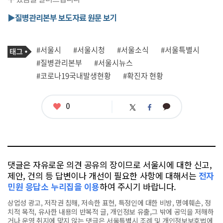
▶질병관리본부 보도자료 원문 보기
기
태
#서울시
#서울시청
#서울소식
#서울특별시
사
그
관
#질병관리본부
#서울시뉴스
련
#코로나19국내발생현황
#확진자 현황
태
그
좋
0
카
트
페
아
카
위
이
요
오
터
스
톡
북
댓글은 자유로운 의견 공유의 장이므로 서울시에 대한 신고,
제안, 건의 등 답변이나 개선이 필요한 사항에 대해서는
전자
민원 응답소 누리집을 이용
하여 주시기 바랍니다.
상업성 광고, 저작권 침해, 저속한 표현, 특정인에 대한 비방, 명예훼손, 정
치적 목적, 유사한 내용의 반복적 글, 개인정보 유출,그 밖에 공익을 저해하
거나 운영 취지에 맞지 않는 댓글은 서울특별시 조례 및 개인정보보호법에