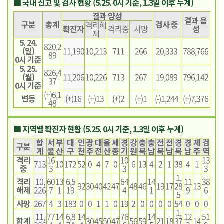
■ 국내 신고 및 검사 현황 (5.25. 0시 기준, 1.3일 이후 누계)
결과 양성
결과 음
구분
총계
검사 중
격리해
확진자
격리중
사망
성
제
5. 24.
820,2
(일)
11,190
10,213
711
266
20,333
788,766
89
0시 기준
5. 25.
826,4
(월)
11,206
10,226
713
267
19,089
796,142
37
0시 기준
(+)6,1
변동
(+)16
(+)13
(+)2
(+)1
(-)1,244
(+)7,376
48
■ 지역별 확진자 현황 (5.25. 0시 기준, 1.3일 이후 누계)
합
서
부
대
인
광
대
울
세
경
강
충
충
전
전
경
경
제
검
구분
계
울
산
구
천
주
전
산
종
기
원
북
남
북
남
북
남
주
역
격리
16
10
13
713
10
172
52
0
4
7
0
6
13
4
2
1
38
4
1
중
3
3
3
1,
격리
10,
60
13
6,5
64
14
11
38
92
30
40
42
47
48
46
19
17
28
13
해제
226
7
1
19
4
1
9
6
5
사망
267
4
3
183
0
0
1
1
0
19
2
0
0
0
0
54
0
0
0
1,
11,
77
14
6,8
14
76
14
12
51
합계
30
45
50
47
56
59
21
18
37
14