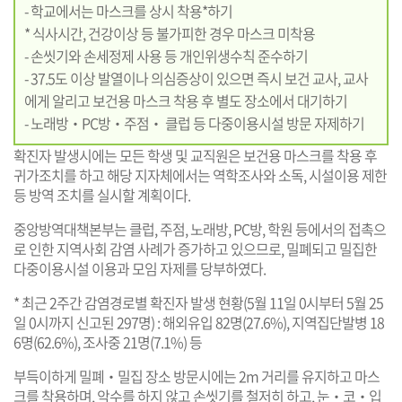
- 학교에서는 마스크를 상시 착용*하기
* 식사시간, 건강이상 등 불가피한 경우 마스크 미착용
- 손씻기와 손세정제 사용 등 개인위생수칙 준수하기
- 37.5도 이상 발열이나 의심증상이 있으면 즉시 보건 교사, 교사
에게 알리고 보건용 마스크 착용 후 별도 장소에서 대기하기
- 노래방‧PC방‧주점‧ 클럽 등 다중이용시설 방문 자제하기
확진자 발생시에는 모든 학생 및 교직원은 보건용 마스크를 착용 후
귀가조치를 하고 해당 지자체에서는 역학조사와 소독, 시설이용 제한
등 방역 조치를 실시할 계획이다.
중앙방역대책본부는 클럽, 주점, 노래방, PC방, 학원 등에서의 접촉으
로 인한 지역사회 감염 사례가 증가하고 있으므로, 밀폐되고 밀집한
다중이용시설 이용과 모임 자제를 당부하였다.
* 최근 2주간 감염경로별 확진자 발생 현황(5월 11일 0시부터 5월 25
일 0시까지 신고된 297명) : 해외유입 82명(27.6%), 지역집단발병 18
6명(62.6%), 조사중 21명(7.1%) 등
부득이하게 밀폐‧밀집 장소 방문시에는 2m 거리를 유지하고 마스
크를 착용하며, 악수를 하지 않고 손씻기를 철저히 하고, 눈‧코‧입