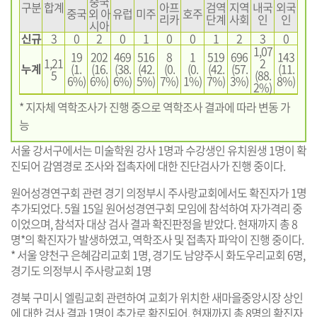
중국
구분
합계
아프
검역
지역
내국
외국
중국
외 아
유럽
미주
호주
리카
단계
사회
인
인
시아
신규
3
0
2
0
1
0
0
1
2
3
0
1,07
19
202
469
516
8
1
519
696
143
1,21
2
누계
(1.
(16.
(38.
(42.
(0.
(0.
(42.
(57.
(11.
5
(88.
6%)
6%)
6%)
5%)
7%)
1%)
7%)
3%)
8%)
2%)
* 지자체 역학조사가 진행 중으로 역학조사 결과에 따라 변동 가
능
서울 강서구에서는 미술학원 강사 1명과 수강생인 유치원생 1명이 확
진되어 감염경로 조사와 접촉자에 대한 진단검사가 진행 중이다.
원어성경연구회 관련 경기 의정부시 주사랑교회에서도 확진자가 1명
추가되었다. 5월 15일 원어성경연구회 모임에 참석하여 자가격리 중
이었으며, 참석자 대상 검사 결과 확진판정을 받았다. 현재까지 총 8
명*의 확진자가 발생하였고, 역학조사 및 접촉자 파악이 진행 중이다.
* 서울 양천구 은혜감리교회 1명, 경기도 남양주시 화도우리교회 6명,
경기도 의정부시 주사랑교회 1명
경북 구미시 엘림교회 관련하여 교회가 위치한 새마을중앙시장 상인
에 대한 검사 결과 1명이 추가로 확진되어, 현재까지 총 8명의 확진자