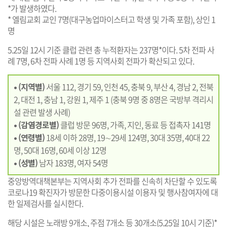
*가 발생하였다.
* 엘림교회 교인 7명(대구농업마이스터고 학생 및 가족 포함), 상인 1
명
5.25일 12시 기준 클럽 관련 총 누적환자는 237명*이다. 5차 전파 사
례 7명, 6차 전파 사례 1명 등 지역사회 전파가 확산되고 있다.
• (지역별)
서울 112, 경기 59, 인천 45, 충북 9, 부산 4, 경남 2, 전북
2, 대전 1, 충남 1, 강원 1, 제주 1 (충북 9명 중 8명은 국방부 격리시
설 관련 발생 사례)
• (감염경로별)
클럽 방문 96명, 가족, 지인, 동료 등 접촉자 141명
• (연령별)
18세 이하 28명, 19∼29세 124명, 30대 35명, 40대 22
명, 50대 16명, 60세 이상 12명
• (성별)
남자 183명, 여자 54명
중앙방역대책본부는 지역사회 추가 전파를 신속히 차단할 수 있도록
코로나19 확진자가 방문한 다중이용시설 이용자 및 행사참여자에 대
한 일제검사를 실시한다.
해당 시설은 노래방 9개소, 주점 7개소 등 30개소(5.25일 10시 기준)*