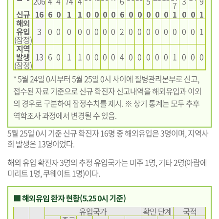
206
4
4
74
4
6
5
3
9
7
신규
16
6
0
1
1
0
0
0
0
6
0
0
0
0
0
1
0
0
1
해외
유입
3
0
0
0
0
0
0
0
0
2
0
0
0
0
0
0
0
0
1
(잠정)
지역
발생
13
6
0
1
1
0
0
0
0
4
0
0
0
0
0
1
0
0
0
(잠정)
* 5월 24일 0시부터 5월 25일 0시 사이에 질병관리본부로 신고,
접수된 자료 기준으로 신규 확진자 신고내역을 해외유입과 이외
의 경우로 구분하여 잠정수치를 제시. ※ 상기 통계는 모두 추후
역학조사 과정에서 변경될 수 있음.
5월 25일 0시 기준 신규 확진자 16명 중 해외유입은 3명이며, 지역사
회 발생은 13명이었다.
해외 유입 확진자 3명의 추정 유입국가는 미주 1명, 기타 2명(아랍에
미리트 1명, 쿠웨이트 1명)이다.
■ 해외유입 환자 현황(5.25 0시 기준)
유입국가
확인 단계
국적