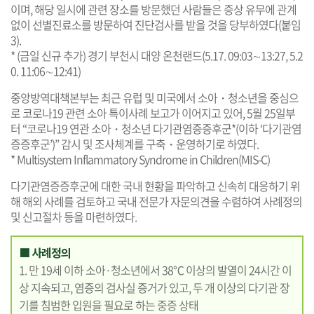
이며, 해당 일시에 관련 장소를 방문했던 사람들은 증상 유무에 관계
없이 선별진료소를 방문하여 진단검사를 받을 것을 당부하였다(붙임
3).
* (금일 신규 추가) 경기 부천시 대양 온천랜드(5.17. 09:03∼13:27, 5.2
0. 11:06∼12:41)
중앙방역대책본부는 최근 유럽 및 미국에서 소아・청소년을 중심으
로 코로나19 관련 소아 특이사례 보고가 이어지고 있어, 5월 25일부
터 “코로나19 연관 소아・청소년 다기관염증증후군*(이하 ‘다기관염
증증후군’)” 감시 및 조사체계를 구축・운영하기로 하였다.
* Multisystem Inflammatory Syndrome in Children(MIS-C)
다기관염증증후군에 대한 국내 현황을 파악하고 신속히 대응하기 위
해 해외 사례를 검토하고 국내 전문가 자문의견을 수렴하여 사례정의
및 신고절차 등을 마련하였다.
■ 사례정의
1. 만 19세 이하 소아·청소년에서 38℃ 이상의 발열이 24시간 이
상 지속되고, 염증의 검사실 증거가 있고, 두 개 이상의 다기관 장
기를 침범한 입원을 필요로 하는 중증 상태