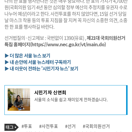
나의 한 표를 행사한다는 것은 매우 중요하다. 한 표의 가치가 4,700만
원(국회의원 임기 4년 동안 심의할 정부 예산의 추정치를 유권자 수로
나누어 예상)이라고 한다. 사전투표를 하지 않았다면, 15일 선거 당일
날 마스크 착용 등의 투표 지침을 잘 지켜 꼭 자신의 소중한 의견, 소중
한 한 표를 행사하길 바란다.
선거법질의·신고제보 : 국번없이 1390(유료) ,
제21대 국회의원선거
특집 홈페이지(https://www.nec.go.kr/vt/main.do)
▶ 더 많은 서울 뉴스 보기
▶ 내 손안에 서울 뉴스레터 구독하기
▶ 내 이웃이 전하는 '시민기자 뉴스' 보기
기
시민기자 신연희
사
서울의 소식을 쉽고 재미있게 전하겠습니다.
작
성
자
프
로
기
필
태
#투표
#사전투표
#선거
#국회의원선거
사
그