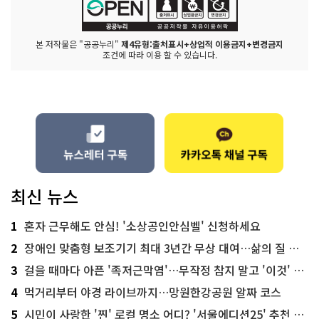
본 저작물은 "공공누리"
제4유형:출처표시+상업적 이용금지+변경금지
조건에 따라 이용 할 수 있습니다.
최신 뉴스
1
혼자 근무해도 안심! '소상공인안심벨' 신청하세요
2
장애인 맞춤형 보조기기 최대 3년간 무상 대여…삶의 질 높인다
3
걸을 때마다 아픈 '족저근막염'…무작정 참지 말고 '이것' 해보세요!
4
먹거리부터 야경 라이브까지…망원한강공원 알짜 코스
5
시민이 사랑한 '찐' 로컬 명소 어디? '서울에디션25' 추천 코스