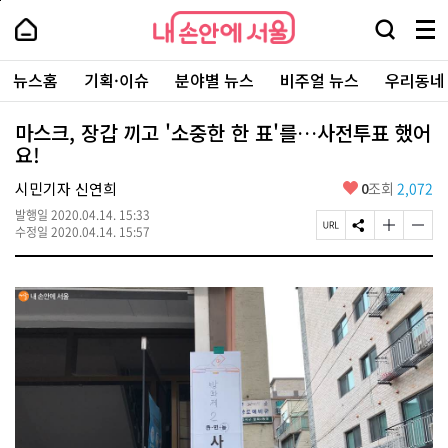
본
페
내
문
이
내
손
검
메
바
지
손
안
색
뉴
로
상
안
주
에
창
전
가
단
에
뉴스홈
기획·이슈
분야별 뉴스
비주얼 뉴스
우리동네
요
서
열
체
기
으
서
서
울
기
보
로
울
비
기
이
-
마스크, 장갑 끼고 '소중한 한 표'를…사전투표 했어
스
동
서
요!
바
울
로
시
가
좋
시민기자 신연희
0
조회
2,072
대
기
아
표
발행일
2020.04.14. 15:33
요
소
페
S
글
글
수정일
2020.04.14. 15:57
통
이
N
자
자
포
지
S
크
크
털
U
공
기
기
R
유
크
작
L
하
게
게
복
기
변
변
사
경
경
하
하
기
기