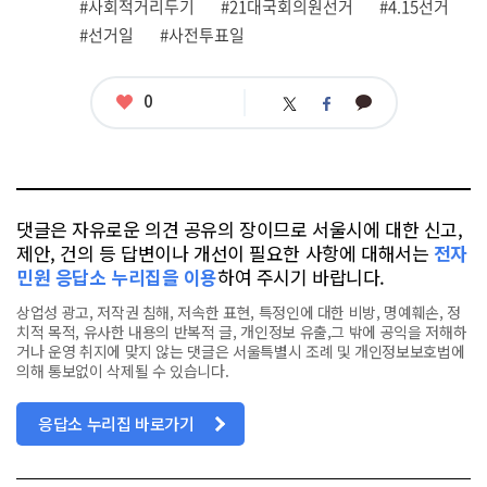
관
#사회적거리두기
#21대국회의원선거
#4.15선거
련
#선거일
#사전투표일
태
그
좋
0
카
트
페
아
카
위
이
요
오
터
스
톡
북
댓글은 자유로운 의견 공유의 장이므로 서울시에 대한 신고,
제안, 건의 등 답변이나 개선이 필요한 사항에 대해서는
전자
민원 응답소 누리집을 이용
하여 주시기 바랍니다.
상업성 광고, 저작권 침해, 저속한 표현, 특정인에 대한 비방, 명예훼손, 정
치적 목적, 유사한 내용의 반복적 글, 개인정보 유출,그 밖에 공익을 저해하
거나 운영 취지에 맞지 않는 댓글은 서울특별시 조례 및 개인정보보호법에
의해 통보없이 삭제될 수 있습니다.
응답소 누리집 바로가기