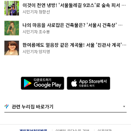
이것이 천연 냉방! '서울둘레길 9코스'로 숲속 피서 떠
나볼까
시민기자 정향선
나의 마음을 사로잡은 건축물은? '서울시 건축상' 수
상작 공개!
시민기자 조수봉
한여름에도 얼음장 같은 계곡물! 서울 '진관사 계곡'이
천국이네~
시민기자 양지영
다
A
운
p
로
p
드
S
하
t
기
o
관련 누리집 바로가기
G
r
o
e
o
에
g
서
l
다
개인정보처리방침
이메일 무단수집 거부
이용약관