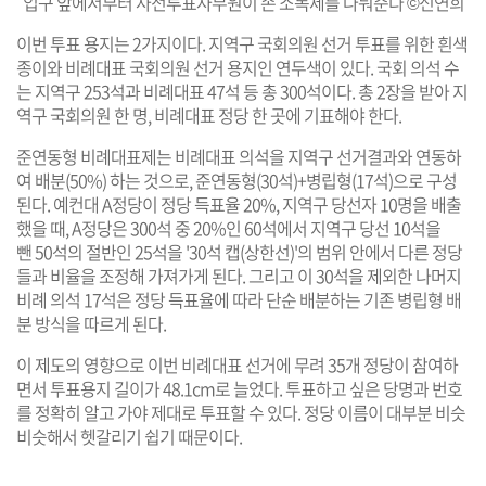
입구 앞에서부터 사전투표사무원이 손 소독제를 나눠준다 ©신연희
이번 투표 용지는 2가지이다. 지역구 국회의원 선거 투표를 위한 흰색
종이와 비례대표 국회의원 선거 용지인 연두색이 있다. 국회 의석 수
는 지역구 253석과 비례대표 47석 등 총 300석이다. 총 2장을 받아 지
역구 국회의원 한 명, 비례대표 정당 한 곳에 기표해야 한다.
준연동형 비례대표제는 비례대표 의석을 지역구 선거결과와 연동하
여 배분(50%) 하는 것으로, 준연동형(30석)+병립형(17석)으로 구성
된다. 예컨대 A정당이 정당 득표율 20%, 지역구 당선자 10명을 배출
했을 때, A정당은 300석 중 20%인 60석에서 지역구 당선 10석을
뺀 50석의 절반인 25석을 '30석 캡(상한선)'의 범위 안에서 다른 정당
들과 비율을 조정해 가져가게 된다. 그리고 이 30석을 제외한 나머지
비례 의석 17석은 정당 득표율에 따라 단순 배분하는 기존 병립형 배
분 방식을 따르게 된다.
이 제도의 영향으로 이번 비례대표 선거에 무려 35개 정당이 참여하
면서 투표용지 길이가 48.1cm로 늘었다. 투표하고 싶은 당명과 번호
를 정확히 알고 가야 제대로 투표할 수 있다. 정당 이름이 대부분 비슷
비슷해서 헷갈리기 쉽기 때문이다.