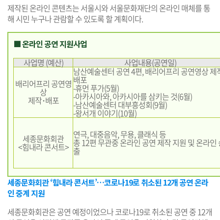
제작된 온라인 콘텐츠는 서울시와 서울문화재단의 온라인 매체를 통
해 시민 누구나 관람할 수 있도록 할 계획이다.
■ 온라인 공연 지원사업
사업명 (예산)
사업내용(공연일)
남산예술센터 공연 4편, 배리어프리 공연영상 제
배포
배리어프리 공연영
-휴먼 푸가(5월)
상
-아카시아와, 아카시아를 삼키는 것(6월)
제작･배포
-남산예술센터 대부흥성회(9월)
-왕서개 이야기(10월)
연극, 대중음악, 무용, 클래식 등
세종문화회관
총 12편 무관중 온라인 공연 제작 지원 및 온라인 
<힘내라 콘서트>
출
세종문화회관 ‘힘내라 콘서트’…코로나19로 취소된 12개 공연 온라
인 중계 지원
세종문화회관은 공연 예정이었으나 코로나19로 취소된 공연 중 12개