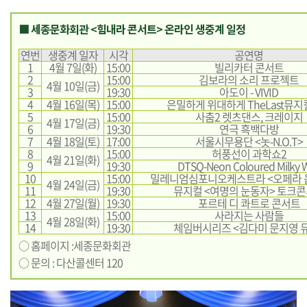
■ 세종문화회관 <힘내라 콘서트> 온라인 생중계 일정
연번
생중계 일자
시각
공연명
1
4월 7일(화)
15:00
빌리카터 콘서트
2
15:00
김보라의 소리 프로젝트
4월 10일(금)
3
19:30
아도이 - VIVID
4
4월 16일(목)
15:00
은밀하게 위대하게 TheLast뮤
5
15:00
사춤2 렛츠댄스, 크레이지
4월 17일(금)
6
19:30
연극 흑백다방
7
4월 18일(토)
17:00
서울시무용단 <놋-N.O.T>
8
15:00
허풍선이 과학쇼2
4월 21일(화)
9
19:30
DTSQ-Neon Coloured Milky 
10
15:00
밀레니엄심포니오케스트라 <오페라 
4월 24일(금)
11
19:30
뮤지컬 <여명의 눈동자> 토크
12
4월 27일(월)
19:30
포르테 디 콰트로 콘서트
13
15:00
사라지는 사람들
4월 28일(화)
14
19:30
체임버시리즈 <김다미 문지영 
○ 홈페이지 :
세종문화회관
○ 문의 : 다산콜센터 120