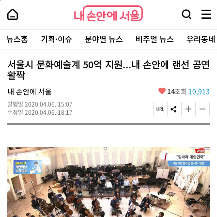
본
페
내
문
이
내
손
검
메
바
지
손
안
색
뉴
로
상
안
주
에
창
전
가
단
에
뉴스홈
기획·이슈
분야별 뉴스
비주얼 뉴스
우리동네
요
서
열
체
기
으
서
서
울
기
보
로
울
비
기
이
-
서울시 문화예술계 50억 지원...내 손안에 랜선 공연
스
동
서
활짝
바
울
로
시
가
좋
내 손안에 서울
14
조회
10,913
대
기
아
표
발행일
2020.04.06. 15:07
요
소
페
S
글
글
수정일
2020.04.06. 18:17
통
이
N
자
자
포
지
S
크
크
털
U
공
기
기
R
유
크
작
L
하
게
게
복
기
변
변
사
경
경
하
하
기
기