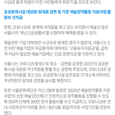
나19로 몸과 마음이 지친 시민들에게 위로가 될 것으로 보인다.
공공문화시설 대관료·임대료 감면 및 기존 예술창작활동 지원사업 활
동비 선지급
한편, 코로나19로 생계에 어려움을 겪고 있는 프리랜서 예술인 등은
서울시의 ‘재난긴급생활비’를 신청하여 혜택을 받을 수 있다.
예술관련 기업 대부분은 소규모로 영세한 경우가 많은데, 서울시는 5
인 미만 예술기업의 무급휴직에 대하여는 ‘고용유지지원금’을, 급하
게 자금이 필요한 예술기업에는 ‘긴급 경영자금’을 지원하고 있다.
서울시는 코로나19 발생으로 취소ㆍ감면을 요청한 203건의 공공문
화시설 대관료 약 5억원을 환불 또는 감면해 주었으며, 코로나19로 운
영에 어려움을 겪고 있는 공공문화시설 입주점포 37개소에 대하여도
약 8억원의 임대료 감면을 실시할 예정이다.
또한 서울문화재단은 지난 2월에 발표한 ‘2020년 예술창작활동 지원
사업’의 선정 예술인(단체)가 안정적으로 창작활동을 진행할 수 있도
록 550여 단체에 300만 원의 활동비를 우선 지급하고, 코로나19로 연
내 사업추진이 어려울 경우, 내년 6월 30일까지로 사업기간을 연장하
였다.