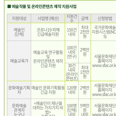
■ 예술작품 및 온라인콘텐츠 제작 지원사업
지원건
지원대상
사업명 (예산)
금액
신청방법
수
최대
국가문화예술
예술인
코로나19 피해
150건
2천만
지원시스템(NC
(단체)
긴급예술지원
내외
원
S)
100건
2백만
내외
예술교육 연구활동
원
(연구)
서울문화재단
및
예술교육가
홈페이지
온라인콘텐츠 제작
www.sfac.or.k
긴급 지원
30건
최대
내외
1천만
(온라인
원
콘텐츠)
서울문화재단
문화예술기획
예술인 문화기획활동
120명
2백만
홈페이지
자
긴급 지원
내외
원
www.sfac.or.k
<예술인이 재난을
문화예술
100명
5백만
서울문화재단
대하는 가지가지 비
관계자
(단체)
원
홈페이지
법>
누구나
내외
내외
www.sfac.or.k