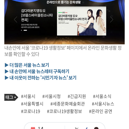
내손안에 서울 '코로나19 생활정보' 페이지에서 온라인 문화생활 정
보를 확인할 수 있다
▶ 더 많은 서울 뉴스 보기
▶ 내 손안에 서울 뉴스레터 구독하기
▶ 내 이웃이 전하는 '시민기자 뉴스' 보기
기
태
#서울시
#서울시청
#긴급지원
#서울소식
사
그
관
#서울특별시
#세종문화예술회관
#서울시뉴스
련
#코로나19
#코로나19생활정보
#온라인 공연
태
그
좋
14