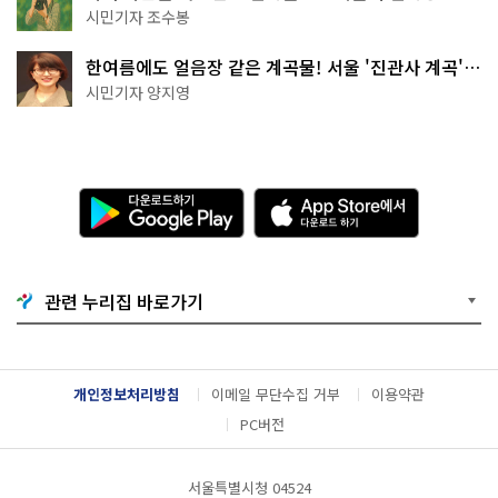
상작 공개!
시민기자 조수봉
한여름에도 얼음장 같은 계곡물! 서울 '진관사 계곡'이
천국이네~
시민기자 양지영
다
A
운
p
로
p
드
S
하
t
기
o
관련 누리집 바로가기
G
r
o
e
o
에
g
서
l
다
개인정보처리방침
이메일 무단수집 거부
이용약관
e
운
P
로
PC버전
l
드
a
하
y
기
서울특별시청 04524