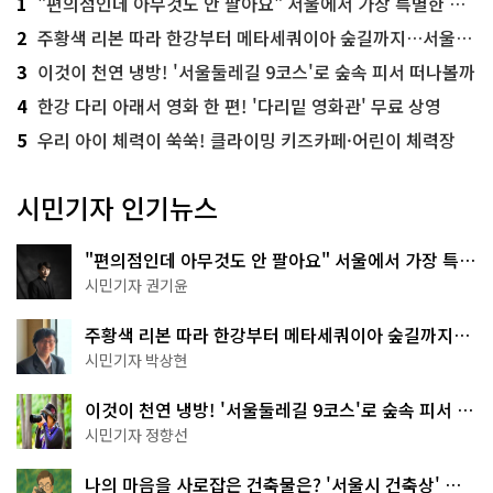
1
"편의점인데 아무것도 안 팔아요" 서울에서 가장 특별한 편의점의 정체
2
주황색 리본 따라 한강부터 메타세쿼이아 숲길까지…서울둘레길 15코스
3
이것이 천연 냉방! '서울둘레길 9코스'로 숲속 피서 떠나볼까
4
한강 다리 아래서 영화 한 편! '다리밑 영화관' 무료 상영
5
우리 아이 체력이 쑥쑥! 클라이밍 키즈카페·어린이 체력장
시민기자 인기뉴스
"편의점인데 아무것도 안 팔아요" 서울에서 가장 특별
한 편의점의 정체
시민기자 권기윤
주황색 리본 따라 한강부터 메타세쿼이아 숲길까지…
서울둘레길 15코스
시민기자 박상현
이것이 천연 냉방! '서울둘레길 9코스'로 숲속 피서 떠
나볼까
시민기자 정향선
나의 마음을 사로잡은 건축물은? '서울시 건축상' 수