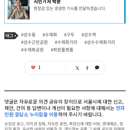
시민기자 박분
사
현장감 있는 생생한 기사를 전달하겠습니다.
작
성
자
프
로
기
필
태
#성수동
#수제화
#구두
#성수역
사
그
관
#성수근린공원
#수제화거리
#성수수제화거리
련
#수제화공원
#희망플랫폼
태
그
좋
1
카
트
페
아
카
위
이
요
오
터
스
톡
북
댓글은 자유로운 의견 공유의 장이므로 서울시에 대한 신고,
제안, 건의 등 답변이나 개선이 필요한 사항에 대해서는
전자
민원 응답소 누리집을 이용
하여 주시기 바랍니다.
상업성 광고, 저작권 침해, 저속한 표현, 특정인에 대한 비방, 명예훼손, 정
치적 목적, 유사한 내용의 반복적 글, 개인정보 유출,그 밖에 공익을 저해하