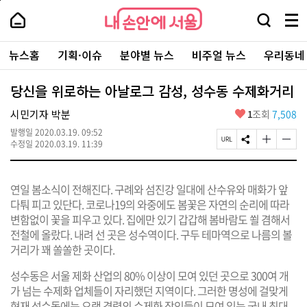
본
페
내
문
이
내
손
검
메
바
지
손
안
색
뉴
로
상
안
주
에
창
전
가
단
에
뉴스홈
기획·이슈
분야별 뉴스
비주얼 뉴스
우리동네
요
서
열
체
기
으
서
서
울
기
보
로
울
비
기
이
-
당신을 위로하는 아날로그 감성, 성수동 수제화거리
스
동
서
바
울
좋
시민기자 박분
1
조회
7,508
로
시
아
가
대
발행일
2020.03.19. 09:52
요
기
페
S
글
글
표
수정일
2020.03.19. 11:39
이
N
자
자
소
지
S
크
크
통
U
공
기
기
포
연일 봄소식이 전해진다. 구례와 섬진강 일대에 산수유와 매화가 앞
R
유
크
작
털
L
하
게
게
다퉈 피고 있단다. 코로나19의 와중에도 봄꽃은 자연의 순리에 따라
복
기
변
변
변함없이 꽃을 피우고 있다. 집에만 있기 갑갑해 봄바람도 쐴 겸해서
사
경
경
전철에 올랐다. 내려 선 곳은 성수역이다. 구두 테마역으로 나름의 볼
하
하
기
기
거리가 꽤 쏠쏠한 곳이다.
성수동은 서울 제화 산업의 80% 이상이 모여 있던 곳으로 300여 개
가 넘는 수제화 업체들이 자리했던 지역이다. 그러한 명성에 걸맞게
현재 성수동에는 오랜 경력의 수제화 장인들이 모여 있는 국내 최대