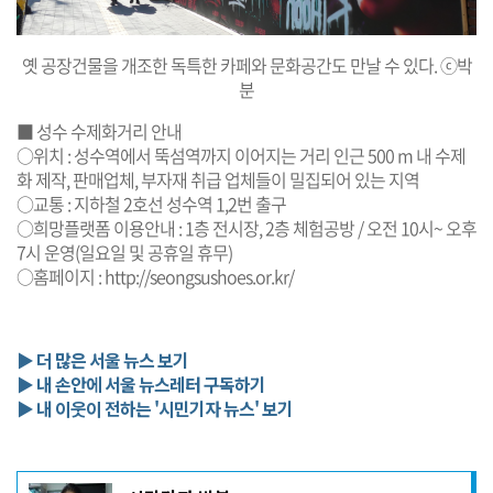
옛 공장건물을 개조한 독특한 카페와 문화공간도 만날 수 있다. ⓒ박
분
■ 성수 수제화거리 안내
○위치 : 성수역에서 뚝섬역까지 이어지는 거리 인근 500 m 내 수제
화 제작, 판매업체, 부자재 취급 업체들이 밀집되어 있는 지역
○교통 : 지하철 2호선 성수역 1,2번 출구
○희망플랫폼 이용안내 : 1층 전시장, 2층 체험공방 / 오전 10시~ 오후
7시 운영(일요일 및 공휴일 휴무)
○홈페이지 :
http://seongsushoes.or.kr/
▶ 더 많은 서울 뉴스 보기
▶ 내 손안에 서울 뉴스레터 구독하기
▶ 내 이웃이 전하는 '시민기자 뉴스' 보기
기