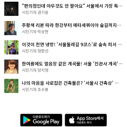
"편의점인데 아무것도 안 팔아요" 서울에서 가장 특별
한 편의점의 정체
시민기자 권기윤
주황색 리본 따라 한강부터 메타세쿼이아 숲길까지…
서울둘레길 15코스
시민기자 박상현
이것이 천연 냉방! '서울둘레길 9코스'로 숲속 피서 떠
나볼까
시민기자 정향선
한여름에도 얼음장 같은 계곡물! 서울 '진관사 계곡'이
천국이네~
시민기자 양지영
나의 마음을 사로잡은 건축물은? '서울시 건축상' 수
상작 공개!
시민기자 조수봉
다
A
운
p
로
p