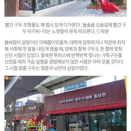
빨간 구두 조형물도 꽤 맵시 있게 다가온다. ‘솔솔솔 오솔길에 빨간 구
두 아가씨~’라는 노랫말이 문득 떠오른다. ⓒ박분
봄바람이 살랑이던 이때쯤이었을까. 대학에 입학하거나 직장에 취직
해 사회에 첫 발을 내딛게 됐을 때, 양복과 함께 구두도 한 켤레 맞춰
신던 시절이 있었다. 말쑥한 투피스에 반짝반짝 빛나는 가죽구두를
신었을 때의 가슴 설렘을 경험해보지 않은 사람은 아마 모를 것이다.
그 시절 맞춤 구두는 청춘과 낭만의 상징이었다.