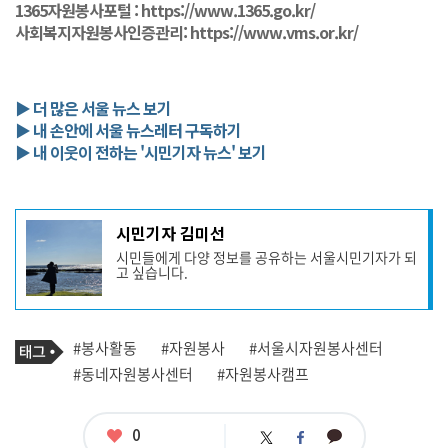
1365자원봉사포털 :
https://www.1365.go.kr/
사회복지자원봉사인증관리:
https://www.vms.or.kr/
▶ 더 많은 서울 뉴스 보기
▶ 내 손안에 서울 뉴스레터 구독하기
▶ 내 이웃이 전하는 '시민기자 뉴스' 보기
기
시민기자 김미선
사
시민들에게 다양 정보를 공유하는 서울시민기자가 되
작
고 싶습니다.
성
자
프
로
기
필
태
#봉사활동
#자원봉사
#서울시자원봉사센터
사
그
관
#동네자원봉사센터
#자원봉사캠프
련
태
그
좋
0
카
트
페