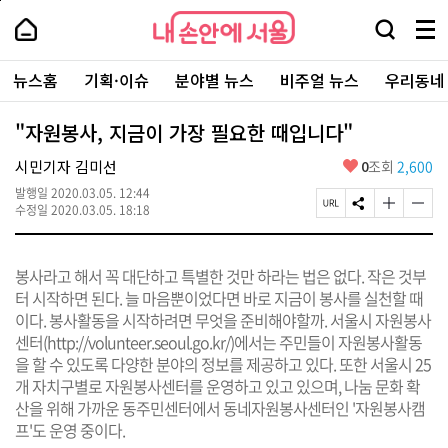
본
페
내
문
이
내
손
검
메
바
지
손
안
색
뉴
로
상
안
주
에
창
전
가
단
에
뉴스홈
기획·이슈
분야별 뉴스
비주얼 뉴스
우리동네
요
서
열
체
기
으
서
서
울
기
보
로
울
비
기
이
-
"자원봉사, 지금이 가장 필요한 때입니다"
스
동
서
바
울
좋
시민기자 김미선
0
조회
2,600
로
시
아
가
대
발행일
2020.03.05. 12:44
요
기
페
S
글
글
표
수정일
2020.03.05. 18:18
이
N
자
자
소
지
S
크
크
통
U
공
기
기
포
봉사라고 해서 꼭 대단하고 특별한 것만 하라는 법은 없다. 작은 것부
R
유
크
작
털
L
하
게
게
터 시작하면 된다. 늘 마음뿐이었다면 바로 지금이 봉사를 실천할 때
복
기
변
변
이다. 봉사활동을 시작하려면 무엇을 준비해야할까. 서울시 자원봉사
사
경
경
센터(
http://volunteer.seoul.go.kr/
)에서는 주민들이 자원봉사활동
하
하
기
기
을 할 수 있도록 다양한 분야의 정보를 제공하고 있다. 또한 서울시 25
개 자치구별로 자원봉사센터를 운영하고 있고 있으며, 나눔 문화 확
산을 위해 가까운 동주민센터에서 동네자원봉사센터인 '자원봉사캠
프'도 운영 중이다.