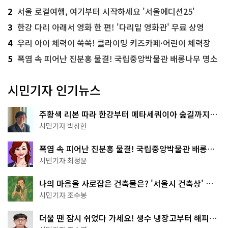
2
서울 로컬여행, 여기부터 시작하세요 '서울에디션25'
3
한강 다리 아래서 영화 한 편! '다리밑 영화관' 무료 상영
4
우리 아이 체력이 쑥쑥! 클라이밍 키즈카페·어린이 체력장
5
폭염 속 피어난 진분홍 물결! 국립중앙박물관 배롱나무 명소
시민기자 인기뉴스
주황색 리본 따라 한강부터 메타세쿼이아 숲길까지…
서울둘레길 15코스
시민기자 박상현
폭염 속 피어난 진분홍 물결! 국립중앙박물관 배롱나
무 명소
시민기자 최정윤
나의 마음을 사로잡은 건축물은? '서울시 건축상' 수
상작 공개!
시민기자 조수봉
더울 땐 잠시 쉬었다 가세요! 생수 냉장고부터 해피소
·무더위쉼터까지