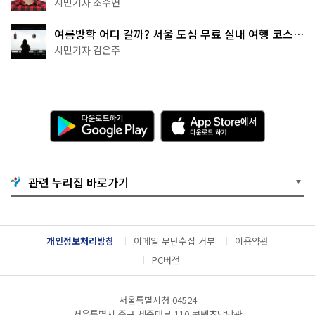
시민기자 조수연
여름방학 어디 갈까? 서울 도심 무료 실내 여행 코스
추천
시민기자 김은주
다
A
운
p
로
p
드
S
하
t
기
o
관련 누리집 바로가기
G
r
o
e
o
에
g
서
l
다
개인정보처리방침
이메일 무단수집 거부
이용약관
e
운
P
로
PC버전
l
드
a
하
y
기
서울특별시청 04524
서울특별시 중구 세종대로 110 콘텐츠담당관