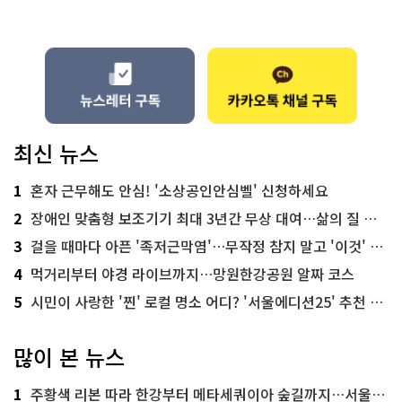
최신 뉴스
1
혼자 근무해도 안심! '소상공인안심벨' 신청하세요
2
장애인 맞춤형 보조기기 최대 3년간 무상 대여…삶의 질 높인다
3
걸을 때마다 아픈 '족저근막염'…무작정 참지 말고 '이것' 해보세요!
4
먹거리부터 야경 라이브까지…망원한강공원 알짜 코스
5
시민이 사랑한 '찐' 로컬 명소 어디? '서울에디션25' 추천 코스
많이 본 뉴스
1
주황색 리본 따라 한강부터 메타세쿼이아 숲길까지…서울둘레길 15코스