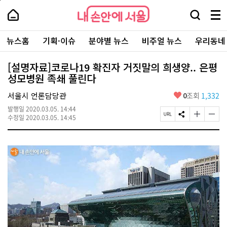
본
페
내
문
이
내
손
검
메
바
지
손
안
색
뉴
로
상
안
주
에
창
전
가
단
에
뉴스홈
기획·이슈
분야별 뉴스
비주얼 뉴스
우리동네
요
서
열
체
기
으
서
서
울
기
보
로
울
비
기
이
-
[설명자료]코로나19 확진자 거짓말의 희생양.. 은평
스
동
서
성모병원 족쇄 풀린다
바
울
로
시
가
좋
서울시 언론담당관
0
조회
1,332
대
기
아
표
발행일
2020.03.05. 14:44
요
소
페
S
글
글
수정일
2020.03.05. 14:45
통
이
N
자
자
포
지
S
크
크
털
U
공
기
기
R
유
크
작
L
하
게
게
복
기
변
변
사
경
경
하
하
기
기