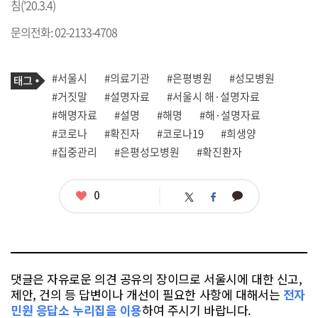
침('20.3.4)
문의전화: 02-2133-4708
기
태
#서울시
#의료기관
#은평병원
#성모병원
사
그
관
#거짓말
#설명자료
#서울시 해·설명자료
련
#해명자료
#설명
#해명
#해·설명자료
태
그
#코로나
#확진자
#코로나19
#희생양
#집중관리
#은평성모병원
#확진환자
좋
0
카
트
페
아
카
위
이
요
오
터
스
톡
북
댓글은 자유로운 의견 공유의 장이므로 서울시에 대한 신고,
제안, 건의 등 답변이나 개선이 필요한 사항에 대해서는
전자
민원 응답소 누리집을 이용
하여 주시기 바랍니다.