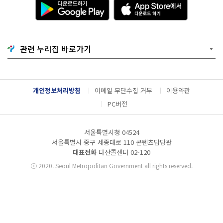
다
A
운
p
로
p
드
S
하
t
기
o
관련 누리집 바로가기
G
r
o
e
o
에
g
서
l
다
개인정보처리방침
이메일 무단수집 거부
이용약관
e
운
P
로
PC버전
l
드
a
하
y
기
서울특별시청 04524
서울특별시 중구 세종대로 110 콘텐츠담당관
대표전화
다산콜센터
02-120
ⓒ
2020. Seoul Metropolitan Government all rights reserved.