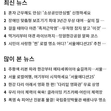
최신 뉴스
1
혼자 근무해도 안심! '소상공인안심벨' 신청하세요
2
장애인 맞춤형 보조기기 최대 3년간 무상 대여…삶의 질 높인다
3
걸을 때마다 아픈 '족저근막염'…무작정 참지 말고 '이것' 해보세요!
4
먹거리부터 야경 라이브까지…망원한강공원 알짜 코스
5
시민이 사랑한 '찐' 로컬 명소 어디? '서울에디션25' 추천 코스
많이 본 뉴스
1
주황색 리본 따라 한강부터 메타세쿼이아 숲길까지…서울둘레길 15코스
2
서울 로컬여행, 여기부터 시작하세요 '서울에디션25'
3
한강 다리 아래서 영화 한 편! '다리밑 영화관' 무료 상영
4
우리 아이 체력이 쑥쑥! 클라이밍 키즈카페·어린이 체력장
5
폭염 속 피어난 진분홍 물결! 국립중앙박물관 배롱나무 명소