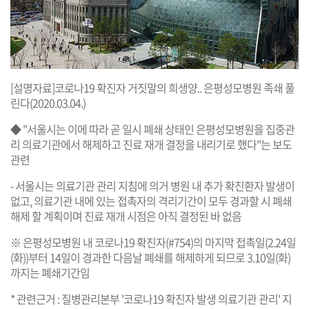
[설명자료]코로나19 확진자 거짓말의 희생양.. 은평성모병원 족쇄 풀
린다(2020.03.04.)
◆ "서울시는 이에 따라 곧 일시 폐쇄 상태인 은평성모병원을 집중관
리 의료기관에서 해제하고 진료 재개 결정을 내리기로 했다"는 보도
관련
- 서울시는 의료기관 관리 지침에 의거 병원 내 추가 확진환자 발생이
없고, 의료기관 내에 있는 접촉자의 격리기간이 모두 경과할 시 폐쇄
해제 할 계획이며 진료 재개 시점은 아직 결정된 바 없음
※ 은평성모병원 내 코로나19 확진자(#754)의 마지막 접촉일(2.24일
(화))부터 14일이 경과한 다음날 폐쇄를 해제하게 되므로 3.10일(화)
까지는 폐쇄기간임
* 관련근거 : 질병관리본부 '코로나19 확진자 발생 의료기관 관리' 지