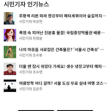
시민기자 인기뉴스
주황색 리본 따라 한강부터 메타세쿼이아 숲길까지…
서울둘레길 15코스
시민기자 박상현
폭염 속 피어난 진분홍 물결! 국립중앙박물관 배롱나
무 명소
시민기자 최정윤
나의 마음을 사로잡은 건축물은? '서울시 건축상' 수
상작 공개!
시민기자 조수봉
더울 땐 잠시 쉬었다 가세요! 생수 냉장고부터 해피소
·무더위쉼터까지
시민기자 조수연
여름방학 어디 갈까? 서울 도심 무료 실내 여행 코스
추천
시민기자 김은주