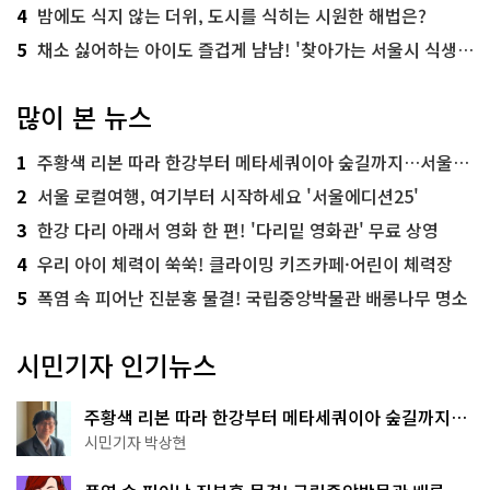
4
밤에도 식지 않는 더위, 도시를 식히는 시원한 해법은?
5
채소 싫어하는 아이도 즐겁게 냠냠! '찾아가는 서울시 식생활 교육' 현장
많이 본 뉴스
1
주황색 리본 따라 한강부터 메타세쿼이아 숲길까지…서울둘레길 15코스
2
서울 로컬여행, 여기부터 시작하세요 '서울에디션25'
3
한강 다리 아래서 영화 한 편! '다리밑 영화관' 무료 상영
4
우리 아이 체력이 쑥쑥! 클라이밍 키즈카페·어린이 체력장
5
폭염 속 피어난 진분홍 물결! 국립중앙박물관 배롱나무 명소
시민기자 인기뉴스
주황색 리본 따라 한강부터 메타세쿼이아 숲길까지…
서울둘레길 15코스
시민기자 박상현