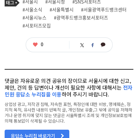
태
#서울시
#서울시청
#SNS서포터즈
사
그
관
#서울소식
#서울특별시
#서울광역푸드뱅크센터
련
#서울시뉴스
#광역푸드뱅크홍보서포터즈
태
그
#서포터즈모집
좋
0
카
트
페
아
카
위
이
요
오
터
스
톡
북
댓글은 자유로운 의견 공유의 장이므로 서울시에 대한 신고,
제안, 건의 등 답변이나 개선이 필요한 사항에 대해서는
전자
민원 응답소 누리집을 이용
하여 주시기 바랍니다.
상업성 광고, 저작권 침해, 저속한 표현, 특정인에 대한 비방, 명예훼손, 정
치적 목적, 유사한 내용의 반복적 글, 개인정보 유출,그 밖에 공익을 저해하
거나 운영 취지에 맞지 않는 댓글은 서울특별시 조례 및 개인정보보호법에
의해 통보없이 삭제될 수 있습니다.
응답소 누리집 바로가기