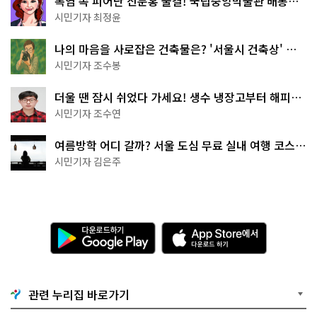
폭염 속 피어난 진분홍 물결! 국립중앙박물관 배롱나
무 명소
시민기자 최정윤
나의 마음을 사로잡은 건축물은? '서울시 건축상' 수
상작 공개!
시민기자 조수봉
더울 땐 잠시 쉬었다 가세요! 생수 냉장고부터 해피소
·무더위쉼터까지
시민기자 조수연
여름방학 어디 갈까? 서울 도심 무료 실내 여행 코스
추천
시민기자 김은주
다
A
운
p
로
p
드
S
하
t
기
o
관련 누리집 바로가기
G
r
o
e