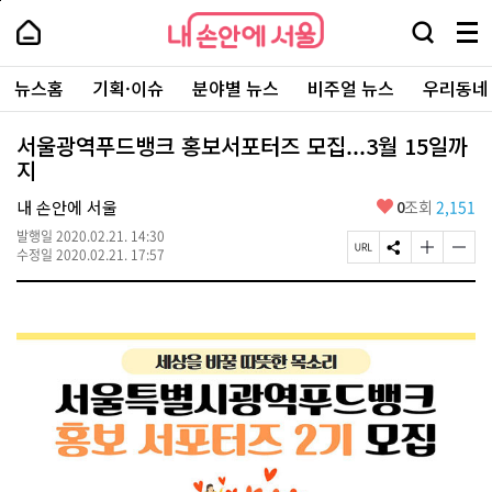
본
페
내
문
이
내
손
검
메
바
지
손
안
색
뉴
로
상
안
주
에
창
전
가
단
에
뉴스홈
기획·이슈
분야별 뉴스
비주얼 뉴스
우리동네
요
서
열
체
기
으
서
서
울
기
보
로
울
비
기
이
-
서울광역푸드뱅크 홍보서포터즈 모집...3월 15일까
스
동
서
지
바
울
로
시
가
좋
내 손안에 서울
0
조회
2,151
대
기
아
표
발행일
2020.02.21. 14:30
요
소
페
S
글
글
수정일
2020.02.21. 17:57
통
이
N
자
자
포
지
S
크
크
털
U
공
기
기
R
유
크
작
L
하
게
게
복
기
변
변
사
경
경
하
하
기
기