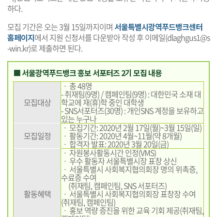
하다.
모집 기간은 오는 3월 15일까지이며
서울특별시광역푸드뱅크센터
홈페이지
에서 지원 신청서를 다운받아 작성 후 이메일(dlaghgus1@s
-win.kr)로 제출하면 된다.
■ 서울광역푸드뱅크 홍보 서포터즈 2기 모집 내용
ㆍ 총 48명
- 취재팀(9명) / 캠페인팀(9명) : 대한민국 소재 대
모집대상
학교에 재(휴)학 중인 대학생
- SNS서포터즈(30명) : 개인SNS 계정을 보유하고
있는 누구나
ㆍ 모집기간: 2020년 2월 17일(월)~3월 15일(일)
모집일정
ㆍ 활동기간: 2020년 4월~11월(약 8개월)
ㆍ 합격자 발표: 2020년 3월 20일(금)
ㆍ 자원봉사활동시간 인정(VMS)
ㆍ 우수 활동자 서울특별시장 표창 상신
ㆍ 서울특별시 사회복지협의회장 명의 위촉증,
수료증 수여
(취재팀, 캠페인팀, SNS 서포터즈)
활동혜택
ㆍ 서울특별시 사회복지협의회장 표창장 수여
(취재팀, 캠페인팀)
ㆍ 홍보 역량 증진을 위한 교육 기회 제공(취재팀,