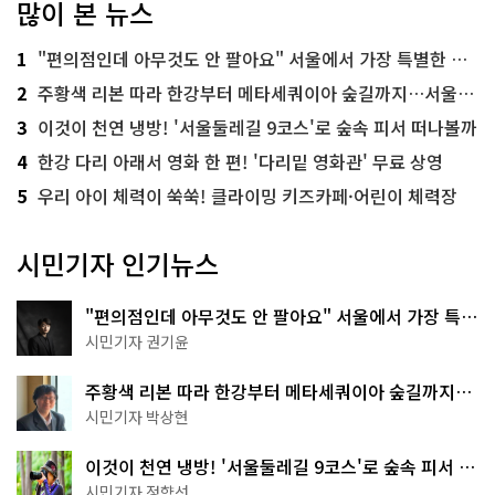
많이 본 뉴스
1
"편의점인데 아무것도 안 팔아요" 서울에서 가장 특별한 편의점의 정체
2
주황색 리본 따라 한강부터 메타세쿼이아 숲길까지…서울둘레길 15코스
3
이것이 천연 냉방! '서울둘레길 9코스'로 숲속 피서 떠나볼까
4
한강 다리 아래서 영화 한 편! '다리밑 영화관' 무료 상영
5
우리 아이 체력이 쑥쑥! 클라이밍 키즈카페·어린이 체력장
시민기자 인기뉴스
"편의점인데 아무것도 안 팔아요" 서울에서 가장 특별
한 편의점의 정체
시민기자 권기윤
주황색 리본 따라 한강부터 메타세쿼이아 숲길까지…
서울둘레길 15코스
시민기자 박상현
이것이 천연 냉방! '서울둘레길 9코스'로 숲속 피서 떠
나볼까
시민기자 정향선