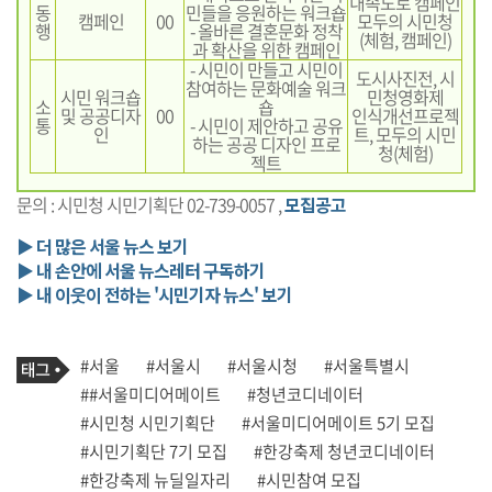
내속도로 캠페인
동
민들을 응원하는 워크숍
캠페인
00
모두의 시민청
행
- 올바른 결혼문화 정착
(체험, 캠페인)
과 확산을 위한 캠페인
- 시민이 만들고 시민이
도시사진전, 시
참여하는 문화예술 워크
시민 워크숍
민청영화제
소
숍
및 공공디자
00
인식개선프로젝
통
- 시민이 제안하고 공유
인
트, 모두의 시민
하는 공공 디자인 프로
청(체험)
젝트
문의 : 시민청 시민기획단 02-739-0057 ,
모집공고
▶ 더 많은 서울 뉴스 보기
▶ 내 손안에 서울 뉴스레터 구독하기
▶ 내 이웃이 전하는 '시민기자 뉴스' 보기
기
태
#서울
#서울시
#서울시청
#서울특별시
사
그
관
##서울미디어메이트
#청년코디네이터
련
#시민청 시민기획단
#서울미디어메이트 5기 모집
태
그
#시민기획단 7기 모집
#한강축제 청년코디네이터
#한강축제 뉴딜일자리
#시민참여 모집