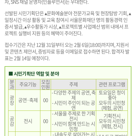
자, SNS 채널 운영자(인플루언서)는 우대한다.
선발된 시민기획단은 ▴문화예술분야 전문가교육 및 현장탐방 기회, ▴
일정시간 이상 활동 및 교육 참여시 서울문화재단 명의 활동경력 인
증서 발급, ▴우수활동가 시상, ▴프로젝트별 사업예산 범위 내에서 프
로젝트 실행비 지원 등의 혜택이 주어진다.
접수기간은 지난 12월 31일부터 오는 2월 6일(18:00)까지며, 지원서
및 콘텐츠 제안서, 증빙자료 등을 이메일로 접수하면 된다. 합격자 발
표는 2월 14일 예정이다.
■ 시민기획단 역할 및 분야
분
모집
주요기능
주제
관련 프로그램
과
인원
- 다양한 주제의 공연, 축
토요일은 청이
광
제
좋아
공연·축제
00
장
- 시민이 주인이 되는 공
모두의 시민청
연
(체험, 공연)
- 서울을 주제로 한 기획
기획전시
공
전시
전시
00
모두의 시민청
감
- 시민이 함께 만드는 시
(체험, 전시)
민청
- 내속도로 살아가는 시