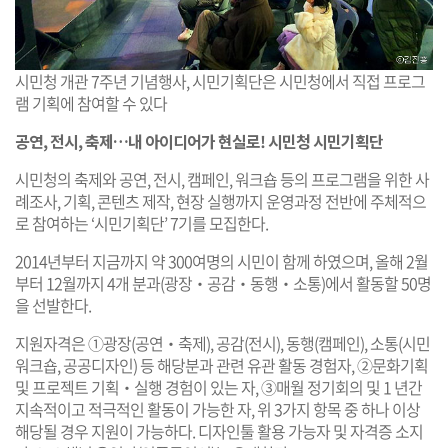
시민청 개관 7주년 기념행사, 시민기획단은 시민청에서 직접 프로그
램 기획에 참여할 수 있다
공연, 전시, 축제…내 아이디어가 현실로! 시민청 시민기획단
시민청의 축제와 공연, 전시, 캠페인, 워크숍 등의 프로그램을 위한 사
례조사, 기획, 콘텐츠 제작, 현장 실행까지 운영과정 전반에 주체적으
로 참여하는 ‘시민기획단’ 7기를 모집한다.
2014년부터 지금까지 약 300여명의 시민이 함께 하였으며, 올해 2월
부터 12월까지 4개 분과(광장‧공감‧동행‧소통)에서 활동할 50명
을 선발한다.
지원자격은 ①광장(공연‧축제), 공감(전시), 동행(캠페인), 소통(시민
워크숍, 공공디자인) 등 해당분과 관련 유관 활동 경험자, ②문화기획
및 프로젝트 기획‧실행 경험이 있는 자, ③매월 정기회의 및 1 년간
지속적이고 적극적인 활동이 가능한 자, 위 3가지 항목 중 하나 이상
해당될 경우 지원이 가능하다. 디자인툴 활용 가능자 및 자격증 소지