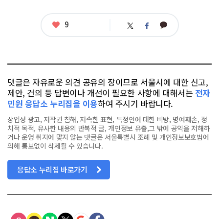
좋
9
카
트
페
아
카
위
이
요
오
터
스
톡
북
댓글은 자유로운 의견 공유의 장이므로 서울시에 대한 신고,
제안, 건의 등 답변이나 개선이 필요한 사항에 대해서는
전자
민원 응답소 누리집을 이용
하여 주시기 바랍니다.
상업성 광고, 저작권 침해, 저속한 표현, 특정인에 대한 비방, 명예훼손, 정
치적 목적, 유사한 내용의 반복적 글, 개인정보 유출,그 밖에 공익을 저해하
거나 운영 취지에 맞지 않는 댓글은 서울특별시 조례 및 개인정보보호법에
의해 통보없이 삭제될 수 있습니다.
응답소 누리집 바로가기