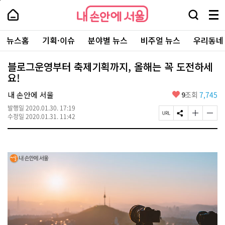
본
페
내
문
이
내
손
검
메
바
지
손
안
색
뉴
로
상
안
주
에
창
전
가
단
에
뉴스홈
기획·이슈
분야별 뉴스
비주얼 뉴스
우리동네
요
서
열
체
기
으
서
서
울
기
보
로
울
비
기
이
-
블로그운영부터 축제기획까지, 올해는 꼭 도전하세
스
동
서
요!
바
울
로
시
가
좋
내 손안에 서울
9
조회
7,745
대
기
아
표
발행일
2020.01.30. 17:19
요
소
페
S
글
글
수정일
2020.01.31. 11:42
통
이
N
자
자
포
지
S
크
크
털
U
공
기
기
R
유
크
작
L
하
게
게
복
기
변
변
사
경
경
하
하
기
기