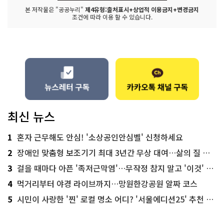
본 저작물은 "공공누리"
제4유형:출처표시+상업적 이용금지+변경금지
조건에 따라 이용 할 수 있습니다.
최신 뉴스
1
혼자 근무해도 안심! '소상공인안심벨' 신청하세요
2
장애인 맞춤형 보조기기 최대 3년간 무상 대여…삶의 질 높인다
3
걸을 때마다 아픈 '족저근막염'…무작정 참지 말고 '이것' 해보세요!
4
먹거리부터 야경 라이브까지…망원한강공원 알짜 코스
5
시민이 사랑한 '찐' 로컬 명소 어디? '서울에디션25' 추천 코스